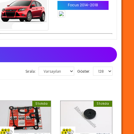
Focus 2014-2018
Sırala:
Göster:
Stokda
Stokda