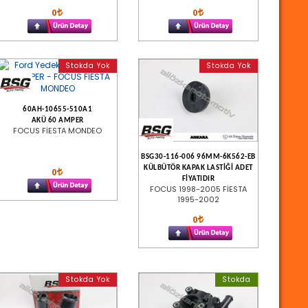
0
0
Stokda Yok
Stokda Yok
60AH-10655-510A1
AKÜ 60 AMPER
FOCUS FİESTA MONDEO
BSG30-116-006 96MM-6K562-EB
KÜLBÜTÖR KAPAK LASTİĞİ ADET
0
FİYATIDIR
FOCUS 1998-2005 FİESTA
1995-2002
0
Stokda Yok
Stokda