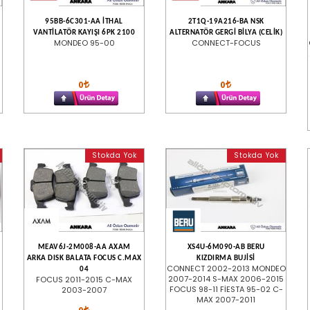
95BB-6C301-AA İTHAL
2T1Q-19A216-BA NSK
VANTİLATÖR KAYIŞI 6PK 2100
ALTERNATÖR GERGİ BİLYA (CELİK)
MONDEO 95-00
CONNECT-FOCUS
0
0
Stokda Yok
Stokda Yok
MEAV6J-2M008-AA AXAM
XS4U-6M090-AB BERU
ARKA DISK BALATA FOCUS C.MAX
KIZDIRMA BUJİSİ
CONNECT 2002-2013 MONDEO
04
2007-2014 S-MAX 2006-2015
FOCUS 2011-2015 C-MAX
FOCUS 98-11 FİESTA 95-02 C-
2003-2007
MAX 2007-2011