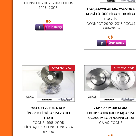
CONNECT 2002-2013 FOCUS
1998-2005
1S4Q-6A228-AF ABA 25657026
GERGİ KÜTÜĞÜ BİLYASI TEK BİLYA
PLASTİK
0
CONNECT 2002-2013 FOCUS
1998-2005
0
Stokda Yok
Stokda Yok
98AX-1125-B1F AXAM
7M51-1125-BB AXAM
ÖN FREN DİSKİ TAKIM 2 ADET
ON DISK AYNA(300 MM)TAKIM
FİYATI
FOCUS C.MAX 05>CONNECT 15>
FOCUS 1998-2005
CMAX-FOCUS
FİESTA/FUSİON 2001-2012 KA
96-08