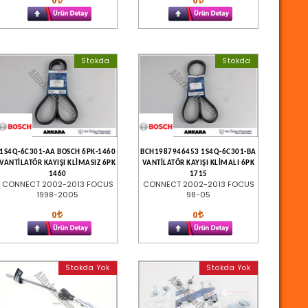
0
0
Stokda
Stokda
1S4Q-6C301-AA BOSCH 6PK-1460
BCH1987946453 1S4Q-6C301-BA
VANTİLATÖR KAYIŞI KLİMASIZ 6PK
VANTİLATÖR KAYIŞI KLİMALI 6PK
1460
1715
CONNECT 2002-2013 FOCUS
CONNECT 2002-2013 FOCUS
1998-2005
98-05
0
0
Stokda Yok
Stokda Yok