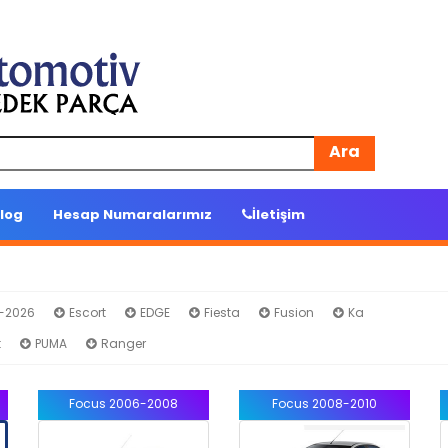
Ara
log
Hesap Numaralarımız
İletişim
4-2026
Escort
EDGE
Fiesta
Fusion
Ka
Focus
t
PUMA
Ranger
Focus 2006-2008
Focus 2008-2010