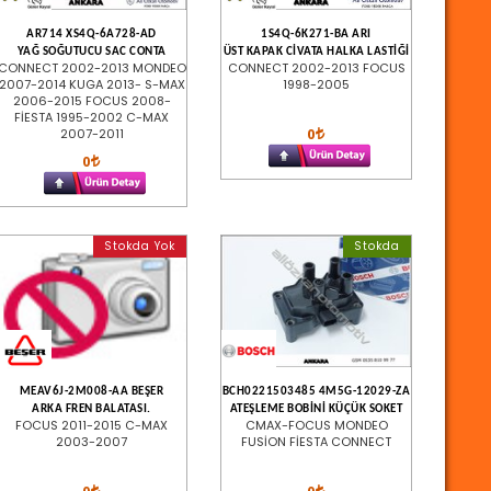
AR714 XS4Q-6A728-AD
1S4Q-6K271-BA ARI
YAĞ SOĞUTUCU SAC CONTA
ÜST KAPAK CİVATA HALKA LASTİĞİ
CONNECT 2002-2013 MONDEO
CONNECT 2002-2013 FOCUS
2007-2014 KUGA 2013- S-MAX
1998-2005
2006-2015 FOCUS 2008-
FİESTA 1995-2002 C-MAX
0
2007-2011
0
Stokda Yok
Stokda
MEAV6J-2M008-AA BEŞER
BCH0221503485 4M5G-12029-ZA
ARKA FREN BALATASI.
ATEŞLEME BOBİNİ KÜÇÜK SOKET
FOCUS 2011-2015 C-MAX
CMAX-FOCUS MONDEO
2003-2007
FUSİON FİESTA CONNECT