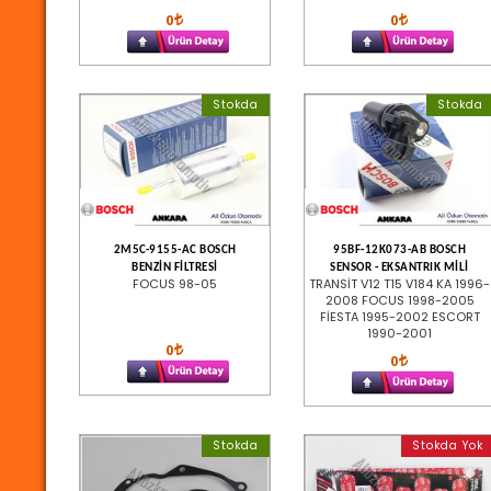
0
0
Stokda
Stokda
2M5C-9155-AC BOSCH
95BF-12K073-AB BOSCH
BENZİN FİLTRESİ
SENSOR - EKSANTRIK MİLİ
FOCUS 98-05
TRANSİT V12 T15 V184 KA 1996-
2008 FOCUS 1998-2005
FİESTA 1995-2002 ESCORT
1990-2001
0
0
Stokda
Stokda Yok