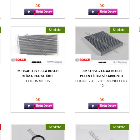
0
0
Stokda
Stokda
MEYS4H-19710-CA BOSCH
3M5J-19G244-AA BOSCH
KLİMA RADYATÖRÜ.
POLEN FİLİTRESİ KARBONLU.
FOCUS 98-05
FOCUS 2011-2015 MONDEO 07-
12
0
0
Stokda
Stokda