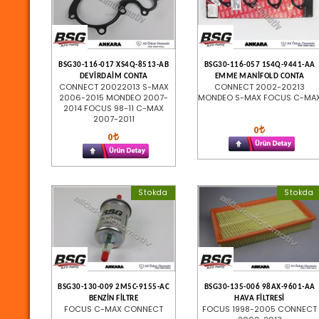
BSG30-116-017 XS4Q-8513-AB
BSG30-116-057 1S4Q-9441-AA
DEVİRDAİM CONTA
EMME MANİFOLD CONTA
CONNECT 20022013 S-MAX
CONNECT 2002-20213
2006-2015 MONDEO 2007-
MONDEO S-MAX FOCUS C-MA
2014 FOCUS 98-11 C-MAX
2007-2011
0
0
Stokda
Stokda
BSG30-130-009 2M5C-9155-AC
BSG30-135-006 98AX-9601-AA
BENZİN FİLTRE
HAVA FİLTRESİ
FOCUS C-MAX CONNECT
FOCUS 1998-2005 CONNECT