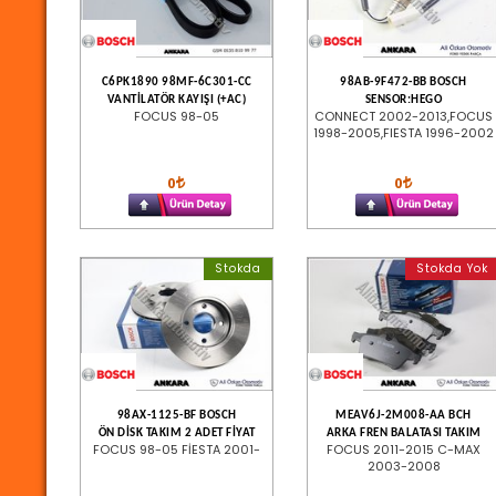
C6PK1890 98MF-6C301-CC
98AB-9F472-BB BOSCH
VANTİLATÖR KAYIŞI (+AC)
SENSOR:HEGO
FOCUS 98-05
CONNECT 2002-2013,FOCUS
1998-2005,FIESTA 1996-2002
0
0
Stokda
Stokda Yok
98AX-1125-BF BOSCH
MEAV6J-2M008-AA BCH
ÖN DİSK TAKIM 2 ADET FİYAT
ARKA FREN BALATASI TAKIM
FOCUS 98-05 FİESTA 2001-
FOCUS 2011-2015 C-MAX
2003-2008