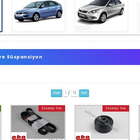
ve Süspansiyon
Geri
1
12
İleri
/
Stokda Yok
Stokda Yok