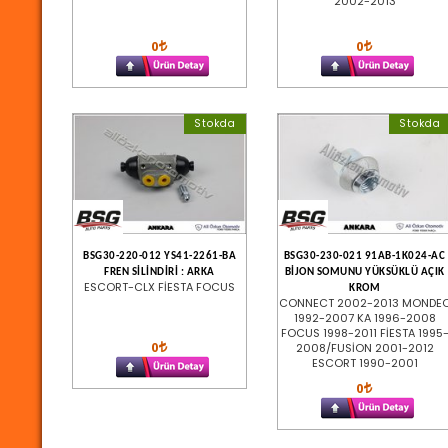
2002-2013
0
0
Stokda
Stokda
BSG30-220-012 YS41-2261-BA
BSG30-230-021 91AB-1K024-AC
FREN SİLİNDİRİ : ARKA
BİJON SOMUNU YÜKSÜKLÜ AÇIK
ESCORT-CLX FİESTA FOCUS
KROM
CONNECT 2002-2013 MONDE
1992-2007 KA 1996-2008
FOCUS 1998-2011 FİESTA 1995
0
2008/FUSİON 2001-2012
ESCORT 1990-2001
0