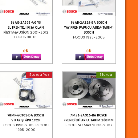
98AG-2A635-AG YS
98AB-2A225-BA BOSCH
EL FREN TELİ KISA OLAN
YAY:FREN PAPUCU,ARKA(TAKIM)
FİESTA&FUSİON 2001-2012
BOSCH
FOCUS 98-05
FOCUS 1998-2005
0
0
Stokda Yok
Stokda
98MF-6C301-DA BOSCH
7M51-2A315-BA BOSCH
V KAYIŞI 6PK 1920
FREN DİSKİ ARKA TAKIM 280MM
FOCUS 1998-2005 ESCORT
FOCUS&C MAX 2003-2007
1995-2000