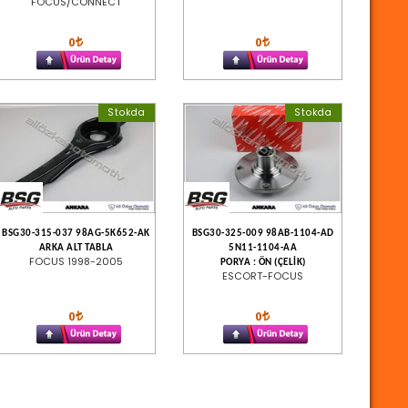
FOCUS/CONNECT
0
0
Stokda
Stokda
BSG30-315-037 98AG-5K652-AK
BSG30-325-009 98AB-1104-AD
ARKA ALT TABLA
5N11-1104-AA
FOCUS 1998-2005
PORYA : ÖN (ÇELİK)
ESCORT-FOCUS
0
0