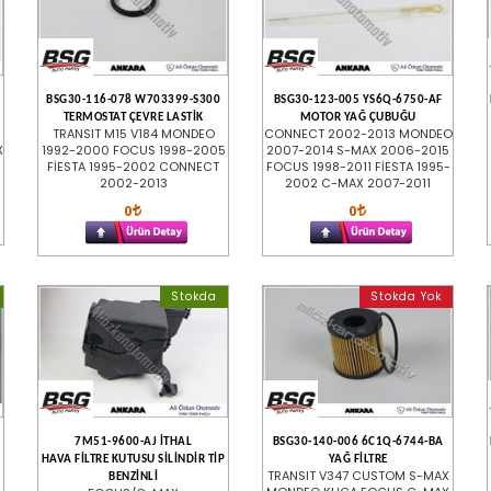
BSG30-116-078 W703399-S300
BSG30-123-005 YS6Q-6750-AF
TERMOSTAT ÇEVRE LASTİK
MOTOR YAĞ ÇUBUĞU
TRANSIT M15 V184 MONDEO
CONNECT 2002-2013 MONDEO
X
1992-2000 FOCUS 1998-2005
2007-2014 S-MAX 2006-2015
FİESTA 1995-2002 CONNECT
FOCUS 1998-2011 FİESTA 1995-
2002-2013
2002 C-MAX 2007-2011
0
0
Stokda
Stokda Yok
7M51-9600-AJ İTHAL
BSG30-140-006 6C1Q-6744-BA
HAVA FİLTRE KUTUSU SİLİNDİR TİP
YAĞ FİLTRE
TRANSIT V347 CUSTOM S-MAX
BENZİNLİ