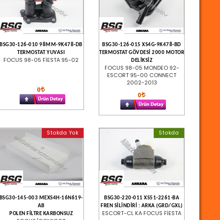
BSG30-126-010 98MM-9K478-DB
BSG30-126-015 XS4G-9K478-BD
TERMOSTAT YUVASI
TERMOSTAT GÖVDESİ 2000 MOTOR
FOCUS 98-05 FİESTA 95-02
DELİKSİZ
FOCUS 98-05 MONDEO 92-
ESCORT 95-00 CONNECT
2002-2013
0
0
Stokda Yok
Stokda
BSG30-145-003 MEXS4H-16N619-
BSG30-220-011 XS51-2261-BA
AB
FREN SİLİNDİRİ : ARKA (GRD/GXL)
ESCORT-CL KA FOCUS FİESTA
POLEN FİLTRE KARBONSUZ