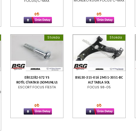
MONDEO KUGA FOCUS C-MAX
FOCUS/C-MAX
0
0
Stokda
Stokda
E802282-S72 YS
BSG30-315-016 2M51-3051-BC
ROTİL CİVATASI (SOMUNLU)
ALT TABLA SOL
ESCORT FOCUS FİESTA
FOCUS 98-05
O
-
0
0