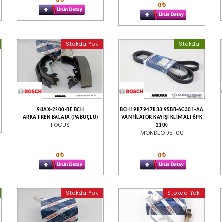
0
0
Stokda Yok
Stokda
98AX-2200-BE BCH
BCH1987947833 95BB-6C301-AA
ARKA FREN BALATA (PABUÇLU)
VANTİLATÖR KAYIŞI KLİMALI 6PK
FOCUS
2100
MONDEO 95-00
0
0
Stokda Yok
Stokda Yok