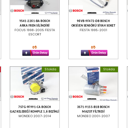
YS41-2261-BA BOSCH
96VB-9F472-DB BOSCH
ARKA FREN SİLİNDİRİ
OKSİJEN SENSÖRÜ SİYAH SOKET
FOCUS 1998-2005 FİESTA
FİESTA 1995-2001
ESCORT
0
0
Stokda
Stokda
7S7G-9F991-CA BOSCH
3S71-9155-B1B BOSCH
GAZ KELEBEĞİ KOMPLE 1,6 BEZİNLİ
MAZOT FİLTRESİ
MONDEO 2007-2014
MONDEO 2001-2007