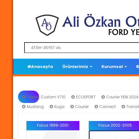
Anasayfa
Ürünlerimiz
Kurumsal
B
Transit Custom V710
ECOSPORT
Courier YENİ 202
Mustang
Kuga
Courier
Connect
Transi
Focus 1999-2001
Focus 2002-2005