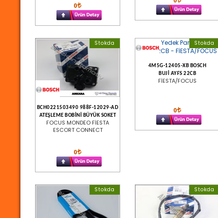
0
0
Stokda
Stokda
4M5G-12405-XB BOSCH
BUJİ AYFS 22CB
FİESTA/FOCUS
BCH0221503490 988F-12029-AD
0
ATEŞLEME BOBİNİ BÜYÜK SOKET
FOCUS MONDEO FİESTA
ESCORT CONNECT
0
Stokda
Stokda