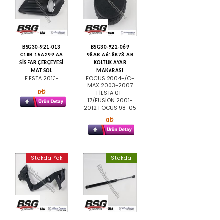
BSG30-921-013
BSG30-922-069
C1BB-15A299-AA
98AB-A618K78-AB
SİS FAR ÇERÇEVESİ
KOLTUK AYAR
MAT SOL
MAKARASI
FIESTA 2013-
FOCUS 2004-/C-
MAX 2003-2007
0
FİESTA 01-
17/FUSİON 2001-
2012 FOCUS 98-05
0
Stokda Yok
Stokda