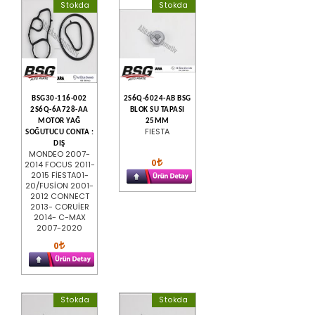
Stokda
Stokda
BSG30-116-002
2S6Q-6024-AB BSG
2S6Q-6A728-AA
BLOK SU TAPASI
MOTOR YAĞ
25MM
FIESTA
SOĞUTUCU CONTA :
DIŞ
MONDEO 2007-
0
2014 FOCUS 2011-
2015 FİESTA01-
20/FUSİON 2001-
2012 CONNECT
2013- CORUİER
2014- C-MAX
2007-2020
0
Stokda
Stokda