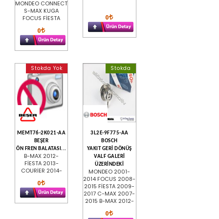
MONDEO CONNECT
S-MAX KUGA
0
FOCUS FİESTA
0
Stokda Yok
Stokda
MEMT76-2K021-AA
3L2E-9F775-AA
BEŞER
BOSCH
ÖN FREN BALATASI...
YAKIT GERİ DÖNÜŞ
B-MAX 2012-
VALF GALERİ
FİESTA 2013-
ÜZERİNDEKİ
COURİER 2014-
MONDEO 2001-
2014 FOCUS 2008-
0
2015 FİESTA 2009-
2017 C-MAX 2007-
2015 B-MAX 2012-
0