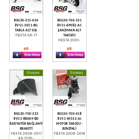
BSG30-315-034
BSG30-700-331
8V51-3051-BG
8V51-6P082-AC
TABLA ALT SOL
ŞANZIMAN ALT
FIESTA 08-17
TAKOZU
FIESTA 2001-
0
0
Stokda
Stokda
BSG30-700-333
BSG30-700-418
8V51-8B069-BD
8V51-6F012-AJ
RADYATÖR BAĞLANTI
MOTOR TAKOZU :
BRAKETİ
BENZİNLİ
FIESTA 2008-2017
FIESTA 2008-2018
KA 2016-