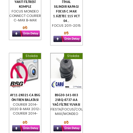
YAKIT FİLTRESİ
İTHAL
KOMPLE
SILINDIR KAPAGI
FOCUS MONDEO
FOCUS C.MAX
CONNECT COURİER
1.6ZETEC 115 VCT
C-MAX B-MAX
04..
FOCUS 2011-2015
0
0
Stokda
Stokda
AY11-2K021-CA BSG
BSG30-141-003
ÖN FREN BALATASI
2S6Q-6737-AA
COURIER 2014-
YAĞ FİLTRE YUVASI
2020 B-MAX 2012-
FİESTA/FOCUS/COURİER/C-
COURİER 2014-
MAX/MONDEO
0
0