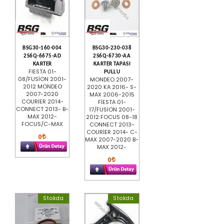
BSG30-160-004
BSG30-230-038
2S6Q-6675-AD
2S6Q-6730-AA
KARTER
KARTER TAPASI
FIESTA 01-
PULLU
08/FUSİON 2001-
MONDEO 2007-
2012 MONDEO
2020 KA 2016- S-
2007-2020
MAX 2006-2015
COURİER 2014-
FİESTA 01-
CONNECT 2013- B-
17/FUSİON 2001-
MAX 2012-
2012 FOCUS 08-18
FOCUS/C-MAX
CONNECT 2013-
COURİER 2014- C-
0
MAX 2007-2020 B-
MAX 2012-
0
Stokda
Stokda