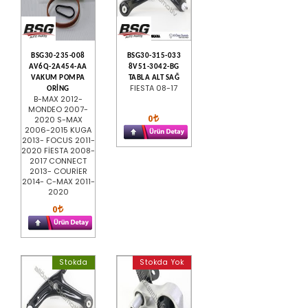
BSG30-235-008
BSG30-315-033
AV6Q-2A454-AA
8V51-3042-BG
VAKUM POMPA
TABLA ALT SAĞ
FIESTA 08-17
ORİNG
B-MAX 2012-
MONDEO 2007-
0
2020 S-MAX
2006-2015 KUGA
2013- FOCUS 2011-
2020 FİESTA 2008-
2017 CONNECT
2013- COURİER
2014- C-MAX 2011-
2020
0
Stokda
Stokda Yok