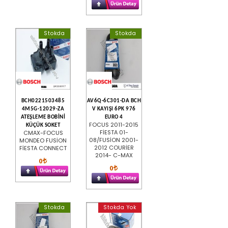
Stokda
Stokda
BCH0221503485
AV6Q-6C301-DA BCH
4M5G-12029-ZA
V KAYIŞI 6PK 976
ATEŞLEME BOBİNİ
EURO 4
FOCUS 2011-2015
KÜÇÜK SOKET
FİESTA 01-
CMAX-FOCUS
08/FUSİON 2001-
MONDEO FUSİON
2012 COURİER
FİESTA CONNECT
2014- C-MAX
0
0
Stokda
Stokda Yok