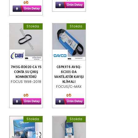
0
Stokda
Stokda
7M5G-8D020-CA YS
C6PK976 AV6Q-
CONTA SU ÇIKIŞ
6C301-DA
KONNEKTÖRÜ
VANTİLATÖR KAYIŞI
FOCUS 1998-2018
KLİMALI
FOCUS/C-MAX
0
0
Stokda
Stokda