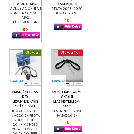
FOCUS S-MAX
ELASTİKİYETLİ
MONDEO CONNECT
FİESTA 2008-2020
COURİER C-MAX B-
B-MAX-2012-
MAX
0
FİESTA/FUSİON
0
Stokda
Stokda Yok
FM5Q-8A615-AA
BV2Q-6D314-AB YS
DAY
V KAYIŞI
EKSANTRİK KAYIŞ
ELASTİKİYETLİ 6PK
SETİ 1.5 DİZEL
1029
B-MAX 2012- C-
FİESTA 2008-2020
MAX 2015- FİESTA
B-MAX 2012-
2013- FOCUS
0
2014- MONDEO
2014- CONNECT
2013- COURİER