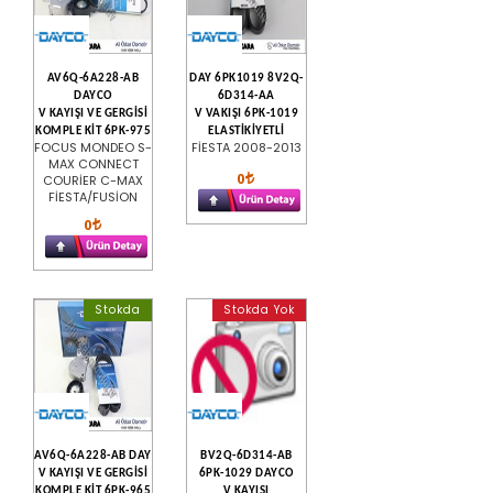
AV6Q-6A228-AB
DAY 6PK1019 8V2Q-
DAYCO
6D314-AA
V KAYIŞI VE GERGİSİ
V VAKIŞI 6PK-1019
KOMPLE KİT 6PK-975
ELASTİKİYETLİ
FOCUS MONDEO S-
FİESTA 2008-2013
MAX CONNECT
0
COURİER C-MAX
FİESTA/FUSİON
0
Stokda
Stokda Yok
AV6Q-6A228-AB DAY
BV2Q-6D314-AB
V KAYIŞI VE GERGİSİ
6PK-1029 DAYCO
KOMPLE KİT 6PK-965
V KAYIŞI