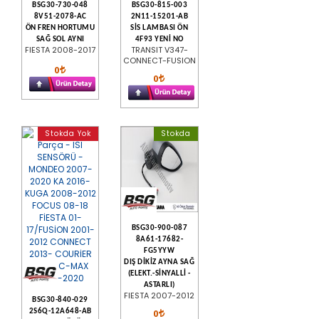
BSG30-730-048
BSG30-815-003
8V51-2078-AC
2N11-15201-AB
ÖN FREN HORTUMU
SİS LAMBASI ÖN
SAĞ SOL AYNI
4F93 YENİ NO
FIESTA 2008-2017
TRANSIT V347-
CONNECT-FUSION
0
0
Stokda Yok
Stokda
BSG30-900-087
8A61-17682-
FG5YYW
DIŞ DİKİZ AYNA SAĞ
(ELEKT.-SİNYALLİ -
ASTARLI)
FIESTA 2007-2012
BSG30-840-029
0
2S6Q-12A648-AB