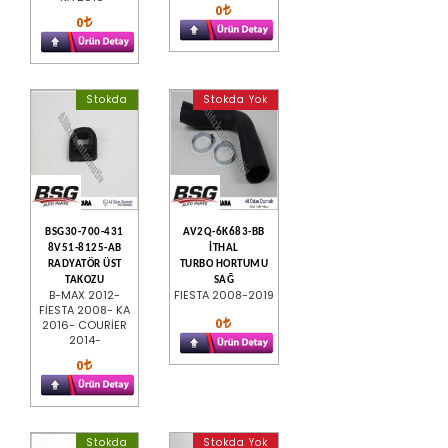
0
0
Stokda
Stokda Yok
BSG30-700-431
AV2Q-6K683-BB
8V51-8125-AB
İTHAL
RADYATÖR ÜST
TURBO HORTUMU
TAKOZU
SAĞ
B-MAX 2012-
FIESTA 2008-2019
FİESTA 2008- KA
0
2016- COURİER
2014-
0
Stokda
Stokda Yok