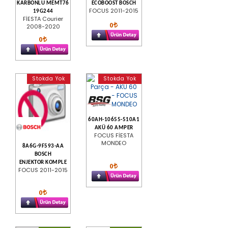
KARBONLU MEMT76
ECOBOOST BOSCH
FOCUS 2011-2015
19G244
FİESTA Courier
0
2008-2020
0
Stokda Yok
Stokda Yok
60AH-10655-510A1
AKÜ 60 AMPER
FOCUS FİESTA
MONDEO
8A6G-9F593-AA
BOSCH
ENJEKTOR KOMPLE
0
FOCUS 2011-2015
0