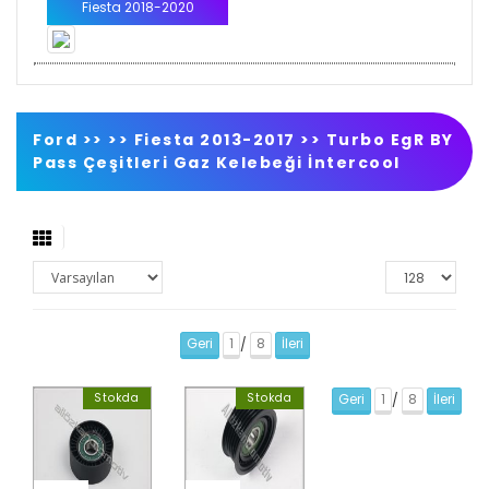
Fiesta 2018-2020
Ford >>
>>
Fiesta 2013-2017
>>
Turbo EgR BY
Pass Çeşitleri Gaz Kelebeği İntercool
Geri
1
8
İleri
/
Stokda
Stokda
Geri
1
8
İleri
/