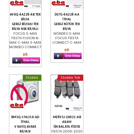
AV6Q-6A228-AB TEK
DS7G-6A228-AA
BİLYA
İTHAL
GERGİ BİLYASI TEK
GERGİ KÜTÜK TEK
BİLYA NSK BİLYALI
BİLYA
FOCUS S-MAX
MONDEO S-MAX
FİESTA FUSİON B-
FOCUS FİESTA
MAX C-MAX S-MAX
CONNECT C-MAX
MONDEO CONNECT
0
0
Stokda
Stokda Yok
BM5Q-19A216-AD
ME8V5J-2K021-AB
İTHAL
AXAM
V KAYIŞ AVARE
ÖN BALATA FİESTA
FİESTA 2008-2020
BİLYASI