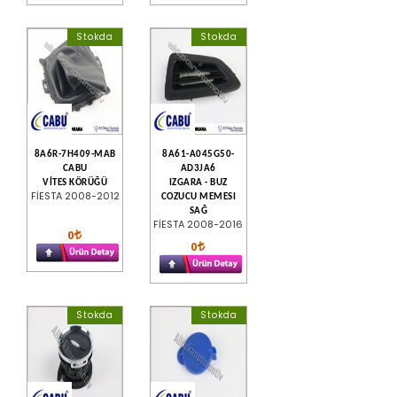
Stokda
Stokda
8A6R-7H409-MAB
8A61-A045G50-
CABU
AD3JA6
VİTES KÖRÜĞÜ
IZGARA - BUZ
FİESTA 2008-2012
COZUCU MEMESI
SAĞ
FİESTA 2008-2016
0
0
Stokda
Stokda