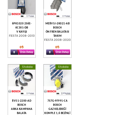
6PK1020 2S6E-
ME8V5J-2K021-AB
6C301-DB
BOSCH
V KAYIŞI
ÖN FREN BALATASI
FİESTA 2008-2013
TAKIM
FİESTA 2008-2020
0
0
Stokda
Stokda
8V51-2200-AD
7S7G-9F991-CA
BOSCH
BOSCH
ARKA KAMPANA
GAZ KELEBEĞİ
BALATA
KOMPLE 1,6 BEZİNLİ