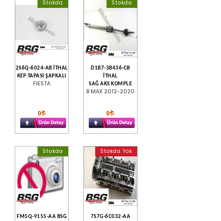
Stokda
Stokda
2S6Q-6024-AB İTHAL
D1B7-3B436-CB
KEP TAPASI ŞAPKALI
İTHAL
FIESTA
SAĞ AKS KOMPLE
B MAX 2012-2020
0
0
Stokda
Stokda Yok
FM5Q-9155-AA BSG
7S7G-6C032-AA