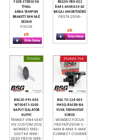
F1EB-17E850-FA
BSG30-980-022
İTHAL
8A61-A406A10-AC
ARKA TAMPON
BAGAJ AMORTİSÖRÜ
FIESTA 2008-
BRAKETİ YAN SAĞ
SEDAN
FOCUS
0
0
Stokda
Stokda Yok
BSG30-995-003
BSG 70-126-005
W700671-S300
9M5Q-8A586-BA
KAPUT İZALATÖR
YUVA TERMOSTAT
KLİPSİ
EURO5
TRANSIT V184 V347
MONDEO FOCUS
V12 CUSTOM 2012
FİESTA/FUSİON C-
MONDEO 1992-
MAX B-MAX S-MAX
2007 KA 1996-
CONNECT COURİER
2020 FİESTA 1995-