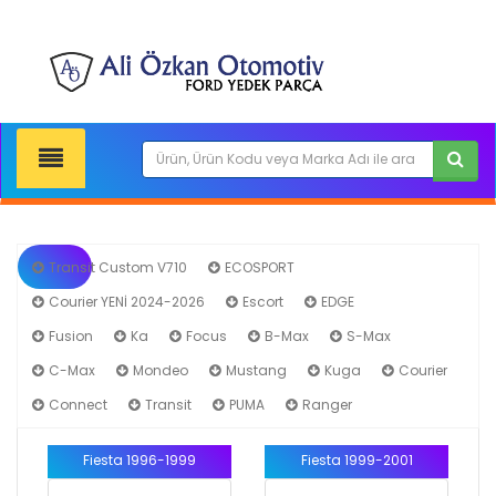
Transit Custom V710
ECOSPORT
Courier YENİ 2024-2026
Escort
EDGE
Fiesta
Fusion
Ka
Focus
B-Max
S-Max
C-Max
Mondeo
Mustang
Kuga
Courier
Connect
Transit
PUMA
Ranger
Fiesta 1996-1999
Fiesta 1999-2001