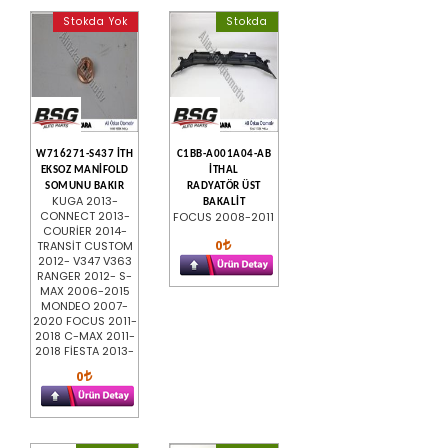
Stokda Yok
Stokda
W716271-S437 İTH
C1BB-A001A04-AB
EKSOZ MANİFOLD
İTHAL
SOMUNU BAKIR
RADYATÖR ÜST
KUGA 2013-
BAKALİT
CONNECT 2013-
FOCUS 2008-2011
COURİER 2014-
0
TRANSİT CUSTOM
2012- V347 V363
RANGER 2012- S-
MAX 2006-2015
MONDEO 2007-
2020 FOCUS 2011-
2018 C-MAX 2011-
2018 FİESTA 2013-
0