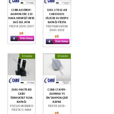
C1BB-A018B09-
5S61-17632-AB
AASMH6 ERC 210
CAB330201
HAVA MENFEZİ ORTA
SİLECEK SU DEEPO
SAĞ SOL AYNI
KAPAĞI FİESTA
FİESTA 2013-2017
FİESTA&FUSİON
2001-2012
0
0
Stokda
Stokda
2S6G-9K478-BD
C1BB-17A989-
CABU
AAXWAA YS
TERMOSTAT YUVA
ÖN TAMPON ÇEKİ
KAPAĞI
KAPAK
FOCUS MONDEO
FİESTA 2013-
FİESTA C-MAX
0