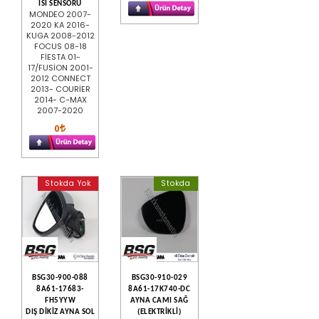
ISI SENSÖRÜ
MONDEO 2007-
2020 KA 2016-
KUGA 2008-2012
FOCUS 08-18
FİESTA 01-
17/FUSİON 2001-
2012 CONNECT
2013- COURİER
2014- C-MAX
2007-2020
0
Stokda Yok
Stokda
BSG30-900-088
BSG30-910-029
8A61-17683-
8A61-17K740-DC
FH5YYW
AYNA CAMI SAĞ
DIŞ DİKİZ AYNA SOL
(ELEKTRİKLİ)