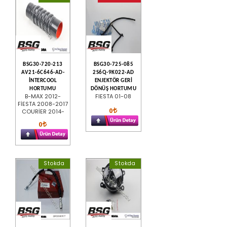
BSG30-720-213
BSG30-725-085
AV21-6C646-AD-
2S6Q-9K022-AD
İNTERCOOL
ENJEKTÖR GERİ
HORTUMU
DÖNÜŞ HORTUMU
B-MAX 2012-
FIESTA 01-08
FİESTA 2008-2017
0
COURİER 2014-
0
Stokda
Stokda