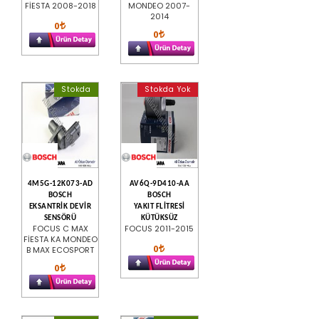
FİESTA 2008-2018
MONDEO 2007-
2014
0
0
Stokda
Stokda Yok
4M5G-12K073-AD
AV6Q-9D410-AA
BOSCH
BOSCH
EKSANTRİK DEVİR
YAKIT FLİTRESİ
SENSÖRÜ
KÜTÜKSÜZ
FOCUS C MAX
FOCUS 2011-2015
FİESTA KA MONDEO
0
B MAX ECOSPORT
0