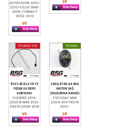
0
2017/FUSİON 2001-
2012 FOCUS 1998-
2005 CONNECT
2002-2013
0
Stokda Yok
Stokda
8V21-8C012-CD YS
2S6Q-6766-AA BSG
YEDEK SU DEPO
MOTOR YAĞ
HORTUMU
DOLDURMA KAPAĞI
COURIER 2014-
FOCUS&C MAX
2020 B-MAX 2012-
2004-2011 FİESTA
FİESTA 2008-2018
2001-
0
0