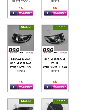
FIESTA 2008-
FIESTA
0
0
Stokda
Stokda
BSG30-916-004
8A61-13B382-AE
8A61-13B381-AE
İTHAL
AYNA SİNYALİ SOL
AYNA SİNYALİ : SAĞ
FIESTA
FIESTA
0
0
Stokda
Stokda