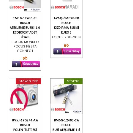
CM5G-12405-CE
AV6Q-6M090-BB
BOSCH
BOSCH
ATESLEME BUJISI 1.0
KIZDIRMA BUJİSİ
ECOBOOST ADET
EURO 5
FOCUS 2011-2019
FİYATI
FOCUS MONDEO
0
FOCUS FİESTA
CONNECT
0
Stokda Yok
Stokda
8V5J-19G244-AA
BM5G-12405-CA
BOSCH
BOSCH
POLEN FİLİTRESİ
BUJİ ATEŞLEME 1.6