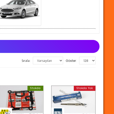
Sırala:
Göster:
Stokda
Stokda Yok