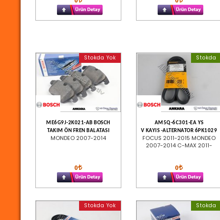
0
0
Stokda Yok
Stokda
ME6G9J-2K021-AB BOSCH
AM5Q-6C301-EA YS
TAKIM ÖN FREN BALATASI
V KAYIS -ALTERNATOR 6PK1029
MONDEO 2007-2014
FOCUS 2011-2015 MONDEO
2007-2014 C-MAX 2011-
0
0
Stokda Yok
Stokda