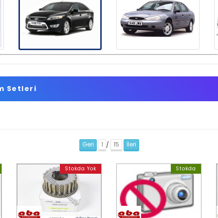
 Setleri
Geri
1
15
İleri
/
Stokda Yok
Stokda