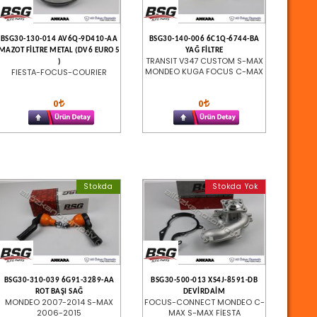
BSG30-130-014 AV6Q-9D410-AA
BSG30-140-006 6C1Q-6744-BA
MAZOT FİLTRE METAL (DV6 EURO 5
YAĞ FİLTRE
TRANSIT V347 CUSTOM S-MAX
)
MONDEO KUGA FOCUS C-MAX
FIESTA-FOCUS-COURIER
0
0
Stokda
Stokda Yok
BSG30-310-039 6G91-3289-AA
BSG30-500-013 XS4J-8591-DB
ROT BAŞI SAĞ
DEVİRDAİM
MONDEO 2007-2014 S-MAX
FOCUS-CONNECT MONDEO C-
2006-2015
MAX S-MAX FİESTA