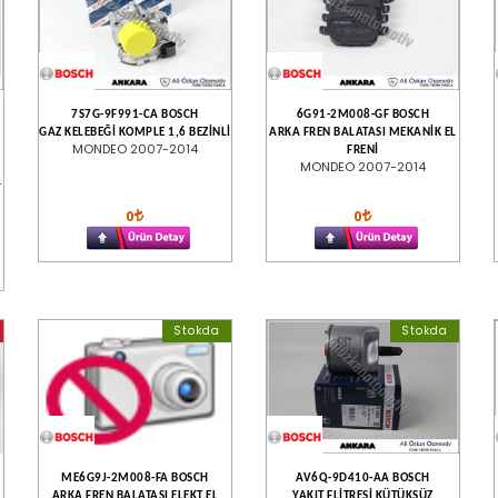
7S7G-9F991-CA BOSCH
6G91-2M008-GF BOSCH
GAZ KELEBEĞİ KOMPLE 1,6 BEZİNLİ
ARKA FREN BALATASI MEKANİK EL
MONDEO 2007-2014
FRENİ
MONDEO 2007-2014
-
0
0
Stokda
Stokda
ME6G9J-2M008-FA BOSCH
AV6Q-9D410-AA BOSCH
ARKA FREN BALATASI ELEKT.EL
YAKIT FLİTRESİ KÜTÜKSÜZ