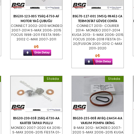
BSG30-123-005 YS6Q-6750-AF
BSG70-127-001 3M5Q-9K462-CA
MOTOR YAĞ ÇUBUĞU
TERMOSTAT GÖVDE CONTA
CONNECT 2002-2013 MONDEO
CONNECT 2013- COURİER
2007-2014 S-MAX 2006-2015
2014- MONDEO 2007-2014
FOCUS 1998-2011 FİESTA 1995-
KUGA 2013- S-MAX 2006-2015
2002 C-MAX 2007-2011
FOCUS 2008-2018 FİESTA 01-
20/FUSİON 2001-2012 C-MAX
0
2011-2020
0
Stokda
Stokda
BSG30-230-038 2S6Q-6730-AA
BSG30-235-008 AV6Q-2A454-AA
KARTER TAPASI PULLU
VAKUM POMPA ORİNG
MONDEO 2007-2020 KA 2016-
B-MAX 2012- MONDEO 2007-
S-MAX 2006-2015 FİESTA 01-
2020 S-MAX 2006-2015 KUGA