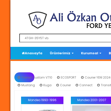
Anasayfa
Ürünlerimiz
Kurumsal
B
Transit Custom V710
ECOSPORT
Courier YENİ 202
Mustang
Kuga
Courier
Connect
Transi
Mondeo 1993-1996
Mondeo 2001-2007