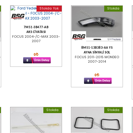
Stokda Yok
Stokda
7M51-3B477-AB
AKS CİVATASI
FOCUS 2004-/C-MAX 2003-
2007
8M51-13B383-AA YS
AYNA SİNYALİ SOL
0
-
FOCUS 2011-2015 MONDEO
2007-2014
0
Stokda
Stokda