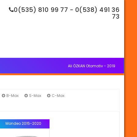
0(535) 810 99 77 - 0(538) 491 36
73
Ali ÖZKAN Otomotiv - 2019
B-Max
S-Max
C-Max
Mondeo
Mondeo 2015-2020