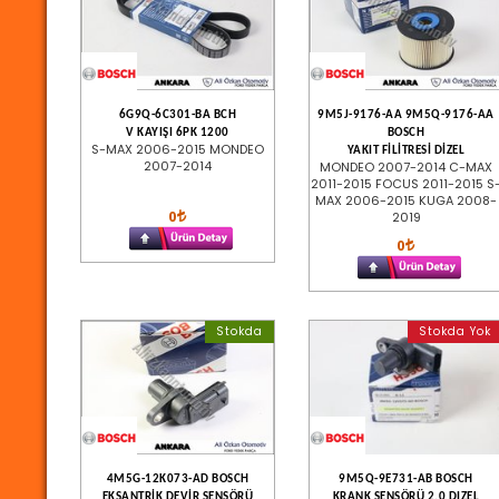
6G9Q-6C301-BA BCH
9M5J-9176-AA 9M5Q-9176-AA
V KAYIŞI 6PK 1200
BOSCH
S-MAX 2006-2015 MONDEO
YAKIT FİLİTRESİ DİZEL
2007-2014
MONDEO 2007-2014 C-MAX
2011-2015 FOCUS 2011-2015 S
MAX 2006-2015 KUGA 2008-
0
2019
0
Stokda
Stokda Yok
4M5G-12K073-AD BOSCH
9M5Q-9E731-AB BOSCH
EKSANTRİK DEVİR SENSÖRÜ
KRANK SENSÖRÜ 2.0 DIZEL