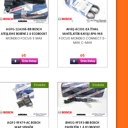
AG9G-12A366-BB BOSCH
AV6Q-6C301-EA İTHAL
ATEŞLEME BOBİNİ 2.0 ECOBOOST
VANTİLATÖR KAYIŞI 6PK-966
MONDEO FOCUS S MAX
FOCUS MONDEO CONNECT S-
MAX C-MAX
0
0
Stokda
Stokda
AG91-9F479-AC BOSCH
BM5G-9F593-BB BOSCH
MAP SENSÖR
ENJEKTÖR 1.6 ECOBOOST