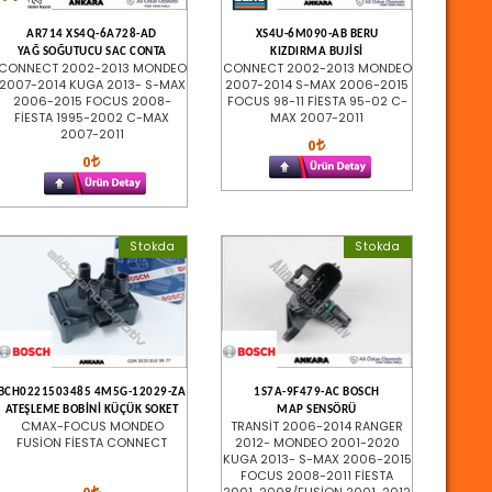
AR714 XS4Q-6A728-AD
XS4U-6M090-AB BERU
YAĞ SOĞUTUCU SAC CONTA
KIZDIRMA BUJİSİ
CONNECT 2002-2013 MONDEO
CONNECT 2002-2013 MONDEO
2007-2014 KUGA 2013- S-MAX
2007-2014 S-MAX 2006-2015
2006-2015 FOCUS 2008-
FOCUS 98-11 FİESTA 95-02 C-
FİESTA 1995-2002 C-MAX
MAX 2007-2011
2007-2011
0
0
Stokda
Stokda
BCH0221503485 4M5G-12029-ZA
1S7A-9F479-AC BOSCH
ATEŞLEME BOBİNİ KÜÇÜK SOKET
MAP SENSÖRÜ
CMAX-FOCUS MONDEO
TRANSİT 2006-2014 RANGER
FUSİON FİESTA CONNECT
2012- MONDEO 2001-2020
KUGA 2013- S-MAX 2006-2015
FOCUS 2008-2011 FİESTA