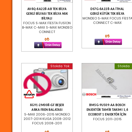
AV6Q-6A228-AB TEK BİLYA
DS7G-6A228-AA İTHAL
GERGİ BİLYASI TEK BİLYA NSK
GERGİ KÜTÜK TEK BİLYA
MONDEO S-MAX FOCUS FİEST
BİLYALI
CONNECT C-MAX
FOCUS S-MAX FİESTA FUSİON
B-MAX C-MAX S-MAX MONDEO
CONNECT
0
0
Stokda Yok
Stokda
6G91-2M008-GF BEŞER
BM5G-9U509-AA BOSCH
ARKA FREN BALATASI
ENJEKTÖR TAMİR TAKIMI 1,6
S-MAX 2006-2015 MONDEO
ECOBOST 1 ENJEKTÖR İÇİN
2007-2014 KUGA 2008-2012
FOCUS 2011-2015
FOCUS 2008-2011