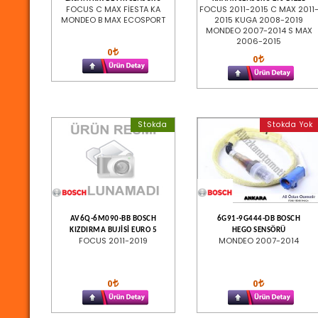
FOCUS C MAX FİESTA KA
FOCUS 2011-2015 C MAX 2011
MONDEO B MAX ECOSPORT
2015 KUGA 2008-2019
MONDEO 2007-2014 S MAX
2006-2015
0
0
Stokda
Stokda Yok
AV6Q-6M090-BB BOSCH
6G91-9G444-DB BOSCH
KIZDIRMA BUJİSİ EURO 5
HEGO SENSÖRÜ
FOCUS 2011-2019
MONDEO 2007-2014
0
0