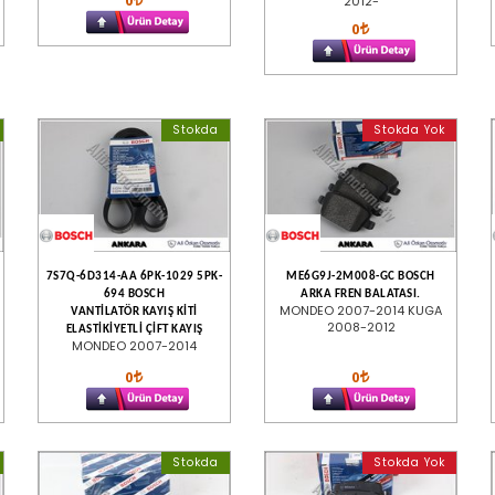
0
2012-
0
Stokda
Stokda Yok
7S7Q-6D314-AA 6PK-1029 5PK-
ME6G9J-2M008-GC BOSCH
694 BOSCH
ARKA FREN BALATASI.
MONDEO 2007-2014 KUGA
VANTİLATÖR KAYIŞ KİTİ
2008-2012
ELASTİKİYETLİ ÇİFT KAYIŞ
MONDEO 2007-2014
0
0
Stokda
Stokda Yok