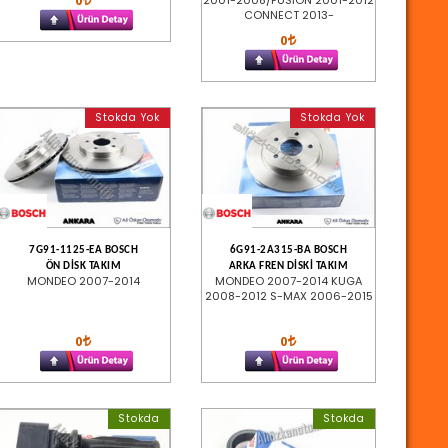
0
2001-2008/FUSİON 2001-2012
CONNECT 2013-
0
Stokda Yok
Stokda Yok
7G91-1125-EA BOSCH
6G91-2A315-BA BOSCH
ÖN DİSK TAKIM
ARKA FREN DİSKİ TAKIM
MONDEO 2007-2014
MONDEO 2007-2014 KUGA
2008-2012 S-MAX 2006-2015
0
0
Stokda
Stokda