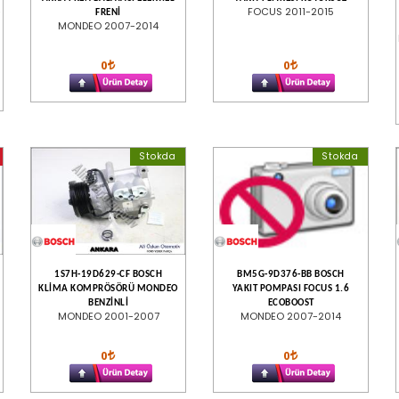
-
FOCUS 2011-2015
FRENİ
MONDEO 2007-2014
0
0
Stokda
Stokda
1S7H-19D629-CF BOSCH
BM5G-9D376-BB BOSCH
KLİMA KOMPRÖSÖRÜ MONDEO
YAKIT POMPASI FOCUS 1.6
BENZİNLİ
ECOBOOST
MONDEO 2001-2007
MONDEO 2007-2014
0
0