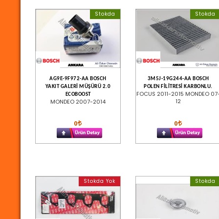
Stokda
Stokda
AG9E-9F972-AA BOSCH
3M5J-19G244-AA BOSCH
YAKIT GALERİ MÜŞÜRÜ 2.0
POLEN FİLİTRESİ KARBONLU.
FOCUS 2011-2015 MONDEO 07
ECOBOOST
12
MONDEO 2007-2014
0
0
Stokda Yok
Stokda