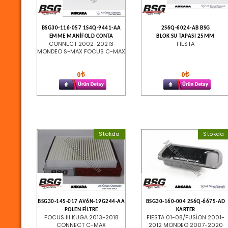
BSG30-116-057 1S4Q-9441-AA
2S6Q-6024-AB BSG
EMME MANİFOLD CONTA
BLOK SU TAPASI 25MM
CONNECT 2002-20213
FIESTA
MONDEO S-MAX FOCUS C-MAX
0
0
Stokda
Stokda
BSG30-145-017 AV6N-19G244-AA
BSG30-160-004 2S6Q-6675-AD
POLEN FİLTRE
KARTER
FOCUS III KUGA 2013-2018
FIESTA 01-08/FUSİON 2001-
CONNECT C-MAX
2012 MONDEO 2007-2020