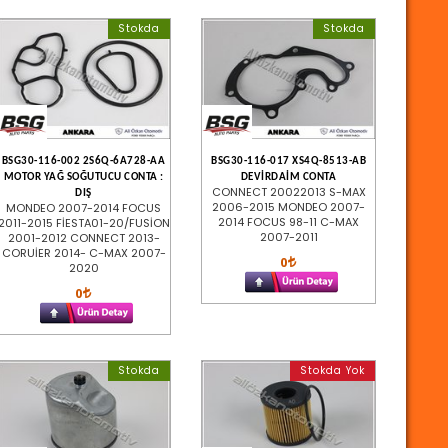
Stokda
Stokda
BSG30-116-002 2S6Q-6A728-AA
BSG30-116-017 XS4Q-8513-AB
MOTOR YAĞ SOĞUTUCU CONTA :
DEVİRDAİM CONTA
CONNECT 20022013 S-MAX
DIŞ
2006-2015 MONDEO 2007-
MONDEO 2007-2014 FOCUS
2014 FOCUS 98-11 C-MAX
2011-2015 FİESTA01-20/FUSİON
2007-2011
2001-2012 CONNECT 2013-
CORUİER 2014- C-MAX 2007-
0
2020
0
Stokda
Stokda Yok