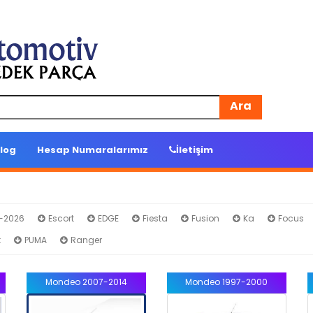
Ara
log
Hesap Numaralarımız
İletişim
4-2026
Escort
EDGE
Fiesta
Fusion
Ka
Focus
t
PUMA
Ranger
Mondeo 2007-2014
Mondeo 1997-2000