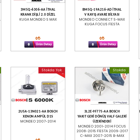
3M5Q-6306-AA İTHAL
BM5Q-19A216-AD İTHAL
KRANK DİŞLİ 2.0 DİZEL
V KAYIŞ AVARE BİLYASI
A
KUGA MONDEO S MAX
MONDEO CONNECT S-MAX
KUGA FOCUS FİESTA
0
0
Stokda Yok
Stokda
2U5A-13N021-AA BOSCH
3L2E-9F775-AA BOSCH
XENON AMPÜL D1S
YAKIT GERİ DÖNÜŞ VALF GALERİ
MONDEO 2007-2014
ÜZERİNDEKİ
MONDEO 2001-2014 FOCUS
2008-2015 FİESTA 2009-2017
C-MAX 2007-2015 B-MAX