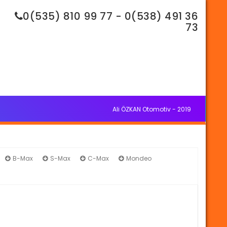
0(535) 810 99 77 - 0(538) 491 36
73
Ali ÖZKAN Otomotiv - 2019
B-Max
S-Max
C-Max
Mondeo