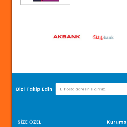
Bizi Takip Edin
SİZE ÖZEL
Kurums