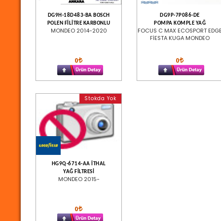
DG9H-18D483-BA BOSCH
DG9P-7P086-DE
POLEN FİLİTRE KARBONLU
POMPA KOMPLE YAĞ
MONDEO 2014-2020
FOCUS C MAX ECOSPORT EDG
FİESTA KUGA MONDEO
0
0
Stokda Yok
HG9Q-6714-AA İTHAL
YAĞ FİLTRESİ
MONDEO 2015-
0