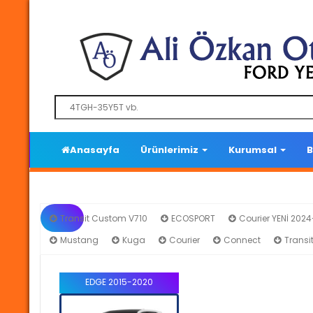
Anasayfa
Ürünlerimiz
Kurumsal
B
Transit Custom V710
ECOSPORT
Courier YENİ 202
Mustang
Kuga
Courier
Connect
Transi
EDGE 2015-2020