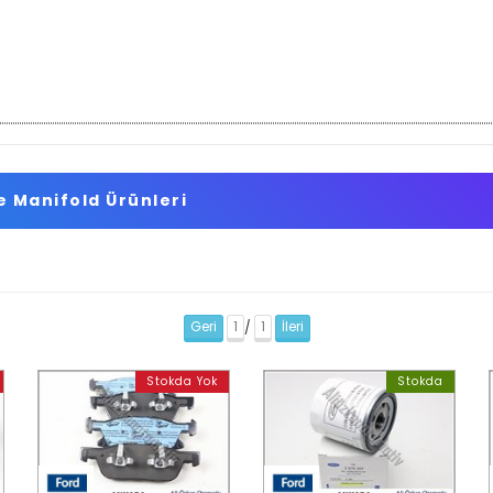
 Manifold Ürünleri
Geri
1
1
İleri
/
Stokda Yok
Stokda