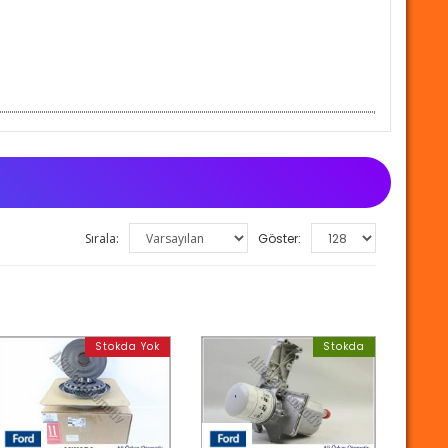
Sırala:
Göster:
Stokda Yok
Stokda