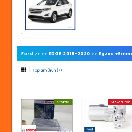
Ford >>
>>
EDGE 2015-2020
>>
Egzos +Emme
Toplam Ürün (7)
Stokda
Stokda Yok