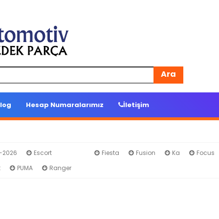
Ara
log
Hesap Numaralarımız
İletişim
4-2026
Escort
EDGE
Fiesta
Fusion
Ka
Focus
t
PUMA
Ranger