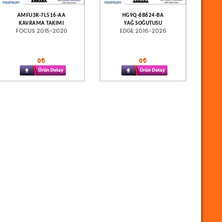
AMFU3R-7L516-AA
HG9Q-6B624-BA
KAVRAMA TAKIMI
YAĞ SOĞUTUSU
FOCUS 2015-2020
EDGE 2016-2026
0
0