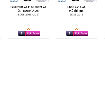
F2GC-2001-AC E1GC-2K021-AC
HG9Q-6714-AA
ÖN FREN BALATASI
YAĞ FİLİTRESİ
E
EDGE 2016-2021
EDGE 2016
0
0