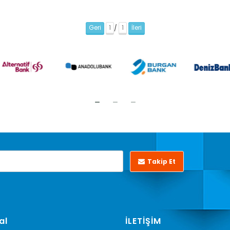
Geri
1
1
İleri
/
Takip Et
al
İLETİŞİM