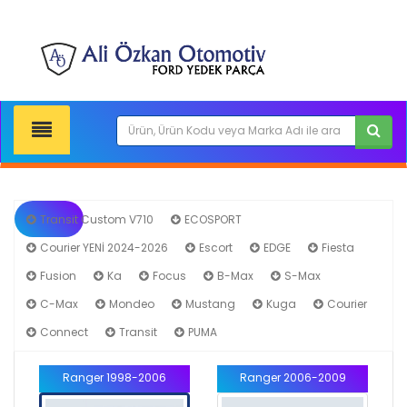
Transit Custom V710
ECOSPORT
Courier YENİ 2024-2026
Escort
EDGE
Fiesta
Fusion
Ka
Focus
B-Max
S-Max
C-Max
Mondeo
Mustang
Kuga
Courier
Connect
Transit
PUMA
Ranger
Ranger 1998-2006
Ranger 2006-2009