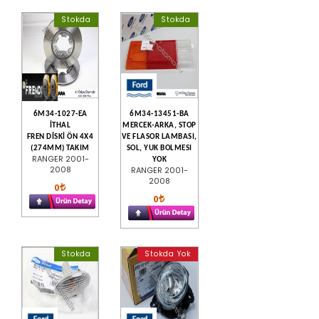
Stokda
Stokda
6M34-1027-EA
6M34-13451-BA
İTHAL
MERCEK-ARKA, STOP
FREN DİSKİ ÖN 4X4
VE FLASOR LAMBASI,
(274MM) TAKIM
SOL, YUK BOLMESI
RANGER 2001-
YOK
2008
RANGER 2001-
2008
0
0
Stokda
Stokda Yok