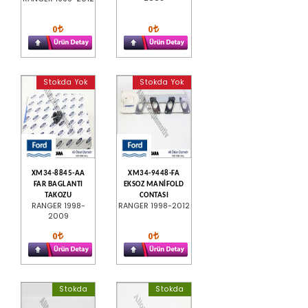
0
0
Stokda Yok
Stokda Yok
XM34-8845-AA
XM34-9448-FA
FAR BAGLANTI
EKSOZ MANİFOLD
TAKOZU
CONTASI
RANGER 1998-
RANGER 1998-2012
2009
0
0
Stokda
Stokda