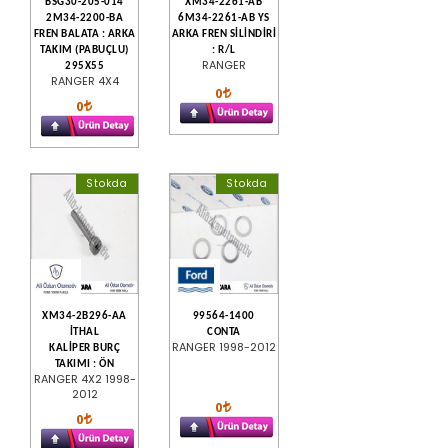
BSG30-205-014
XM34-2261-AB
2M34-2200-BA
6M34-2261-AB YS
FREN BALATA : ARKA
ARKA FREN SİLİNDİRİ
TAKIM (PABUÇLU)
: R/L
RANGER
295X55
RANGER 4X4
0
0
Stokda
Stokda
XM34-2B296-AA
99564-1400
İTHAL
CONTA
RANGER 1998-2012
KALİPER BURÇ
TAKIMI : ÖN
RANGER 4X2 1998-
2012
0
0