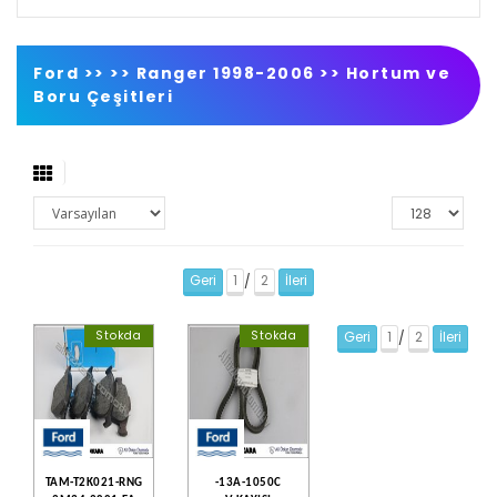
Ford >>
>>
Ranger 1998-2006
>>
Hortum ve
Boru Çeşitleri
Geri
1
2
İleri
/
Stokda
Stokda
Geri
1
2
İleri
/
TAM-T2K021-RNG
-13A-1050C