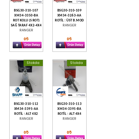
BSG30-310-107
BSG30-310-109
XM34-3350-BA
XM34-3263-AA
ROT KOLU (S ROT)
ROTİL : ÜST B.MOD
RANGER
SAĞ TARAF 4X2-4X4
RANGER
0
0
Stokda
Stokda
BSG30-310-112
BSG30-310-113
XM34-3395-AA
XM34-3395-BA
ROTİL : ALT 4X2
ROTİL : ALT 4X4
RANGER
RANGER
0
0