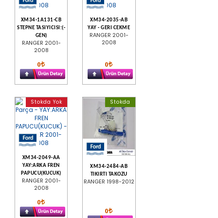
XM34-1A131-CB
XM34-2035-AB
STEPNE TASIYICISI:(-
YAY - GERI CEKME
RANGER 2001-
GEN)
2008
RANGER 2001-
2008
0
0
Stokda Yok
Stokda
XM34-2049-AA
YAY:ARKA FREN
XM34-2484-AB
PAPUCU(KUCUK)
TIKIRTI TAKOZU
RANGER 2001-
RANGER 1998-2012
2008
0
0