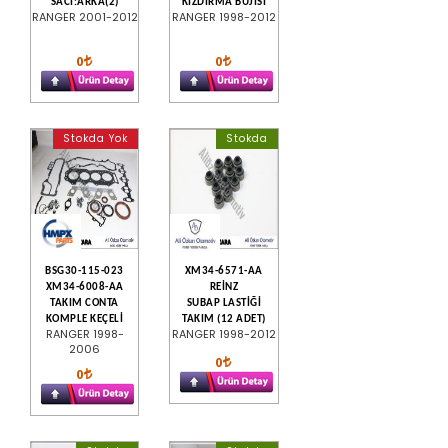
SACI:ARKA(2)
KIZDIRMA BUJİSİ
RANGER 2001-2012
RANGER 1998-2012
0
0
Stokda Yok
Stokda
BSG30-115-023
XM34-6571-AA
XM34-6008-AA
REİNZ
TAKIM CONTA
SUBAP LASTİĞİ
KOMPLE KEÇELİ
TAKIM (12 ADET)
RANGER 1998-
RANGER 1998-2012
2006
0
0