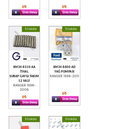
0
0
Stokda
Stokda
XM34-6510-AA
XM34-6600-AD
İTHAL
YAĞ POMPASI
RANGER 1998-2011
SUBAP GAYGI TAKIM
12 VALF
RANGER 1998-
2006
0
0
Stokda
Stokda