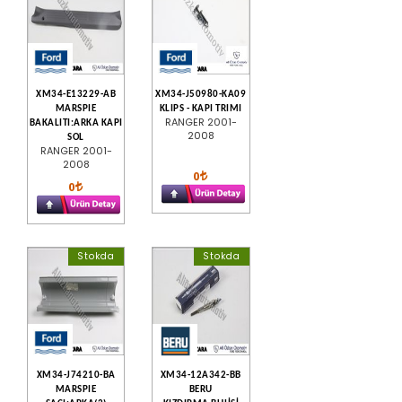
XM34-E13229-AB
XM34-J50980-KA09
MARSPIE
KLIPS - KAPI TRIMI
RANGER 2001-
BAKALITI:ARKA KAPI
2008
SOL
RANGER 2001-
2008
0
0
Stokda
Stokda
XM34-J74210-BA
XM34-12A342-BB
MARSPIE
BERU