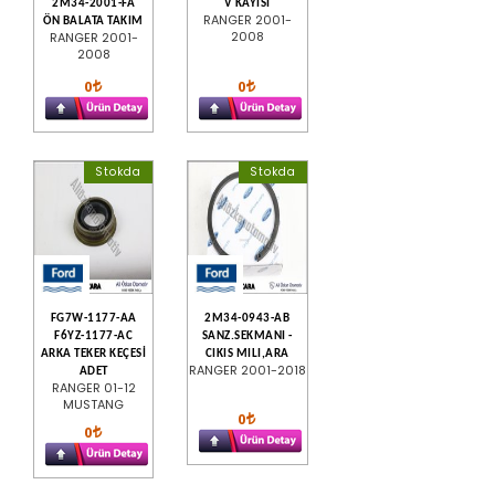
2M34-2001-FA
V KAYISI
RANGER 2001-
ÖN BALATA TAKIM
2008
RANGER 2001-
2008
0
0
Stokda
Stokda
FG7W-1177-AA
2M34-0943-AB
F6YZ-1177-AC
SANZ.SEKMANI -
ARKA TEKER KEÇESİ
CIKIS MILI,ARA
RANGER 2001-2018
ADET
RANGER 01-12
MUSTANG
0
0