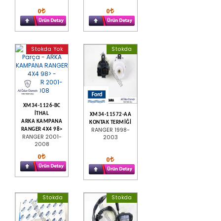
0
0
Stokda Yok
Stokda
XM34-1126-BC
İTHAL
XM34-11572-AA
ARKA KAMPANA
KONTAK TERMİĞİ
RANGER 1998-
RANGER 4X4 98>
RANGER 2001-
2003
2008
0
0
Stokda
Stokda