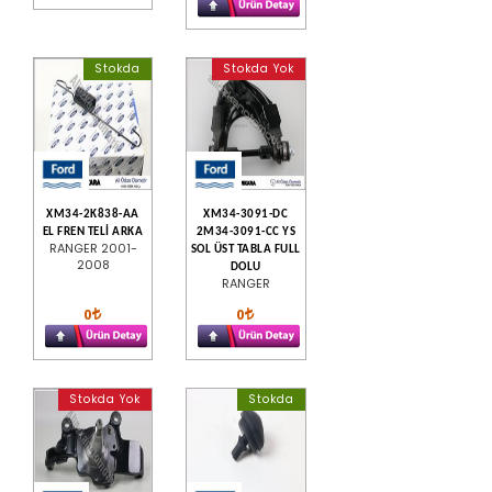
Stokda
Stokda Yok
XM34-2K838-AA
XM34-3091-DC
EL FREN TELİ ARKA
2M34-3091-CC YS
RANGER 2001-
SOL ÜST TABLA FULL
2008
DOLU
RANGER
0
0
Stokda Yok
Stokda