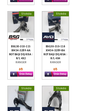
Stokda
Stokda
BSG30-310-115
BSG30-310-116
XM34-3289-AA
XM34-3289-BA
ROT BAŞI DIŞ KISA :
ROT BAŞI DIŞ KISA :
R/L 4X2
R/L 4X4
RANGER
RANGER
0
0
Stokda
Stokda