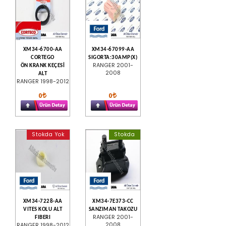
XM34-6700-AA
XM34-67099-AA
CORTEGO
SIGORTA:30AMP(X)
RANGER 2001-
ÖN KRANK KEÇESİ
2008
ALT
RANGER 1998-2012
0
0
Stokda Yok
Stokda
XM34-7228-AA
XM34-7E373-CC
VITES KOLU ALT
SANZIMAN TAKOZU
RANGER 2001-
FIBERI
2008
RANGER 1998-2012