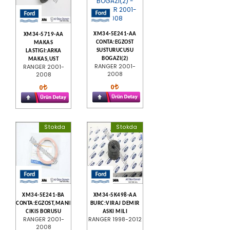
XM34-5E241-AA
XM34-5719-AA
CONTA:EGZOST
MAKAS
SUSTURUCUSU
LASTIGI:ARKA
BOGAZI(2)
MAKAS,UST
RANGER 2001-
RANGER 2001-
2008
2008
0
0
Stokda
Stokda
XM34-5E241-BA
XM34-5K498-AA
CONTA:EGZOST,MANIFOLD
BURC:VIRAJ DEMIR
CIKIS BORUSU
ASKI MILI
RANGER 2001-
RANGER 1998-2012
2008