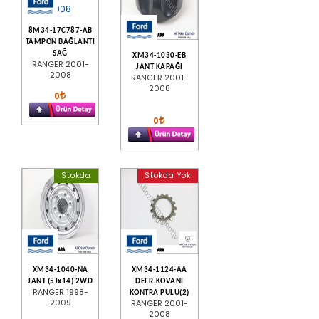
8M34-17C787-AB
TAMPON BAĞLANTI
SAĞ
XM34-1030-EB
RANGER 2001-
JANT KAPAĞI
2008
RANGER 2001-
2008
0
0
Stokda
Stokda Yok
XM34-1040-NA
XM34-1124-AA
JANT (5Jx14) 2WD
DEFR.KOVANI
RANGER 1998-
KONTRA PULU(2)
2009
RANGER 2001-
2008