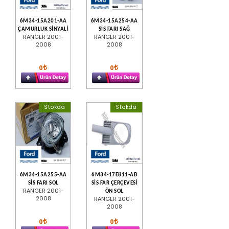
6M34-15A201-AA
6M34-15A254-AA
ÇAMURLUK SİNYALİ
SİS FARI SAĞ
RANGER 2001-
RANGER 2001-
2008
2008
0
0
Stokda
Stokda
6M34-15A255-AA
6M34-17E811-AB
SİS FARI SOL
SİS FAR ÇERÇEVESİ
RANGER 2001-
ÖN SOL
2008
RANGER 2001-
2008
0
0