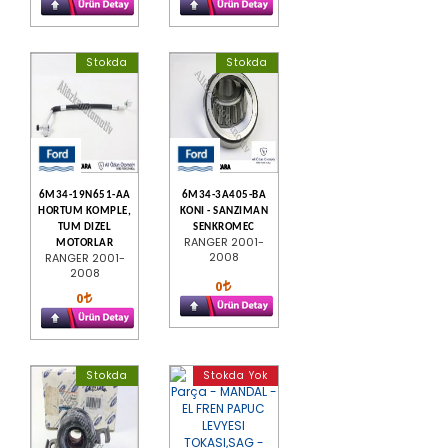
Stokda
Stokda
6M34-19N651-AA
6M34-3A405-BA
HORTUM KOMPLE,
KONI - SANZIMAN
TUM DIZEL
SENKROMEC
RANGER 2001-
MOTORLAR
2008
RANGER 2001-
2008
0
0
Stokda
Stokda Yok