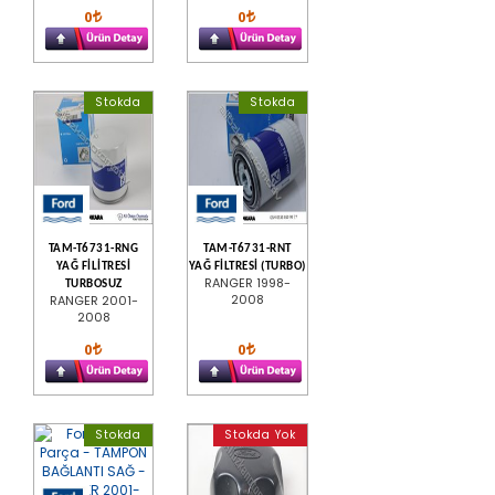
0
0
Stokda
Stokda
TAM-T6731-RNG
TAM-T6731-RNT
YAĞ FİLİTRESİ
YAĞ FİLTRESİ (TURBO)
RANGER 1998-
TURBOSUZ
2008
RANGER 2001-
2008
0
0
Stokda
Stokda Yok