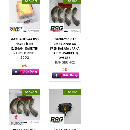
Stokda
Stokda
XM3J-9601-AA BSG
BSG30-205-013
HAVA FİLTRE
2M34-2200-AA
ELEMANI KARE TİP
FREN BALATA : ARKA
RANGER 1998-
TAKIM (PABUÇLU)
2002
295X55
RANGER 4X2
0
0
Stokda
Stokda