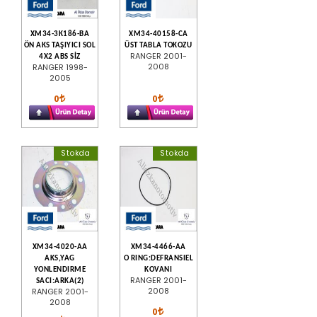
XM34-3K186-BA
XM34-40158-CA
ÖN AKS TAŞIYICI SOL
ÜST TABLA TOKOZU
RANGER 2001-
4X2 ABS SİZ
2008
RANGER 1998-
2005
0
0
Stokda
Stokda
XM34-4020-AA
XM34-4466-AA
AKS,YAG
O RING:DEFRANSIEL
YONLENDIRME
KOVANI
RANGER 2001-
SACI:ARKA(2)
2008
RANGER 2001-
2008
0