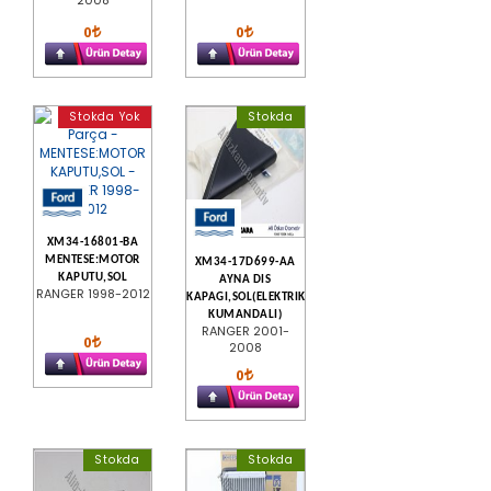
0
0
Stokda Yok
Stokda
XM34-16801-BA
MENTESE:MOTOR
XM34-17D699-AA
KAPUTU,SOL
AYNA DIS
RANGER 1998-2012
KAPAGI,SOL(ELEKTRIK
KUMANDALI)
RANGER 2001-
0
2008
0
Stokda
Stokda