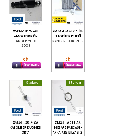
XM34-18124-AB
XM34-18476-CA İTH
AMORTISOR ÖN
KALORİFER PETEĞİ.
RANGER 2001-
RANGER 1998-2012
2008
0
0
Stokda
Stokda
XM34-18519-CA
XM34-1A011-AA
KALORİFER DÜĞMESİ
MESAFE PARCASI -
ORTA
ARKA AKS BILYASI(2)