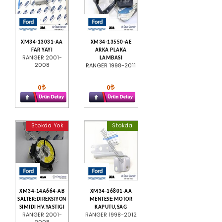
XM34-13031-AA
XM34-13550-AE
FAR YAYI
ARKA PLAKA
RANGER 2001-
LAMBASI
2008
RANGER 1998-2011
0
0
Stokda Yok
Stokda
XM34-14A664-AB
XM34-16801-AA
SALTER:DIREKSIYON
MENTESE:MOTOR
SIMIDI HV.YASTIGI
KAPUTU,SAG
RANGER 2001-
RANGER 1998-2012
2008