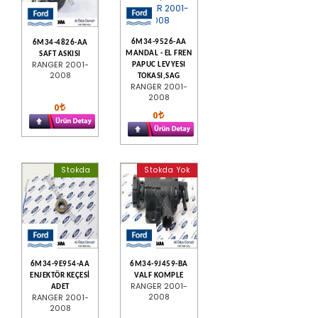
6M34-9526-AA
6M34-4826-AA
MANDAL - EL FREN
SAFT ASKISI
RANGER 2001-
PAPUC LEVYESI
2008
TOKASI,SAG
RANGER 2001-
2008
0
0
Stokda
Stokda Yok
6M34-9E954-AA
6M34-9J459-BA
ENJEKTÖR KEÇESİ
VALF KOMPLE
RANGER 2001-
ADET
2008
RANGER 2001-
2008