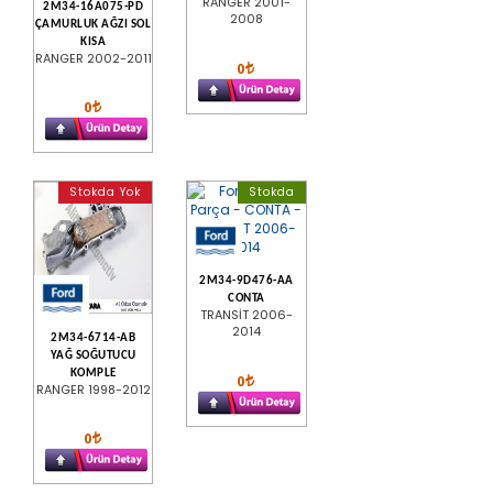
RANGER 2001-
2M34-16A075-PD
2008
ÇAMURLUK AĞZI SOL
KISA
RANGER 2002-2011
0
0
Stokda Yok
Stokda
2M34-9D476-AA
CONTA
TRANSİT 2006-
2014
2M34-6714-AB
YAĞ SOĞUTUCU
KOMPLE
0
RANGER 1998-2012
0