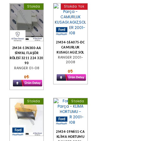
Stokda
Stokda Yok
2M34-16A075-DC
CAMURLUK
2M34-13N360-AA
KUSAGI:AGIZ,SOL
SİNYAL FLAŞÖR
RANGER 2001-
RÖLESİ 3211 224 320
2008
90
RANGER 01-08
0
0
Stokda
Stokda
2M34-19N651-CA
KLİMA HORTUMU