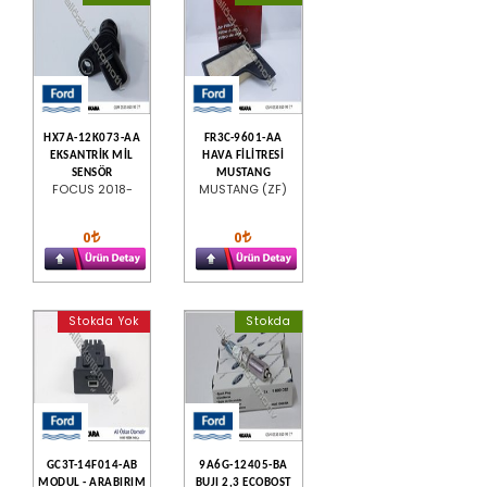
HX7A-12K073-AA
FR3C-9601-AA
EKSANTRİK MİL
HAVA FİLİTRESİ
SENSÖR
MUSTANG
FOCUS 2018-
MUSTANG (ZF)
0
0
Stokda Yok
Stokda
GC3T-14F014-AB
9A6G-12405-BA
MODUL - ARABIRIM
BUJI 2,3 ECOBOST