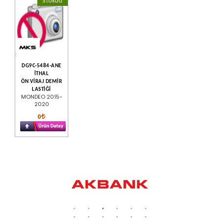
Stokda
DG9C-5484-ANE
İTHAL
ÖN VİRAJ DEMİR
LASTİĞİ
MONDEO 2015-
2020
0