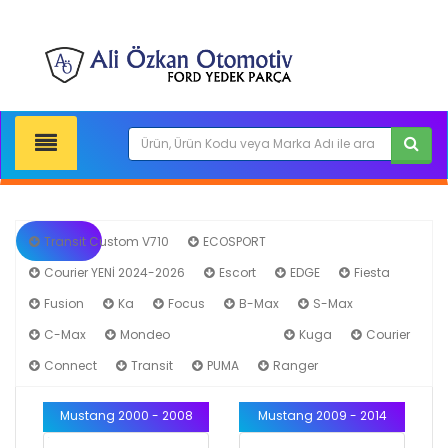
Transit Custom V710
ECOSPORT
Courier YENİ 2024-2026
Escort
EDGE
Fiesta
Fusion
Ka
Focus
B-Max
S-Max
C-Max
Mondeo
Mustang
Kuga
Courier
Connect
Transit
PUMA
Ranger
Mustang 2000 - 2008
Mustang 2009 - 2014