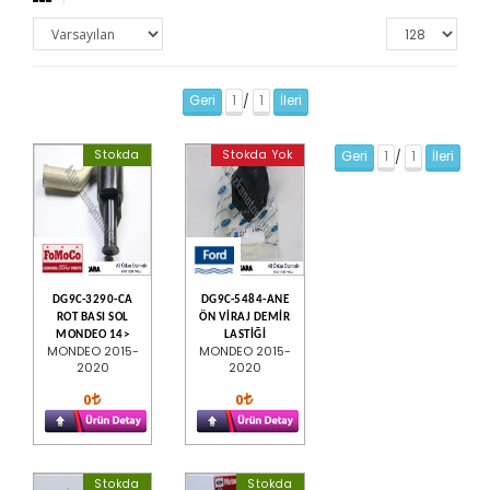
Geri
1
1
İleri
/
Stokda
Stokda Yok
Geri
1
1
İleri
/
DG9C-3290-CA
DG9C-5484-ANE
ROT BASI SOL
ÖN VİRAJ DEMİR
MONDEO 14>
LASTİĞİ
MONDEO 2015-
MONDEO 2015-
2020
2020
0
0
Stokda
Stokda