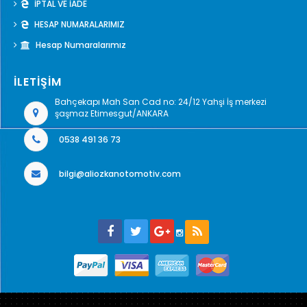
İPTAL VE İADE
HESAP NUMARALARIMIZ
Hesap Numaralarımız
İLETİŞİM
Bahçekapı Mah San Cad no: 24/12 Yahşi İş merkezi
şaşmaz Etimesgut/ANKARA
0538 491 36 73
bilgi@aliozkanotomotiv.com