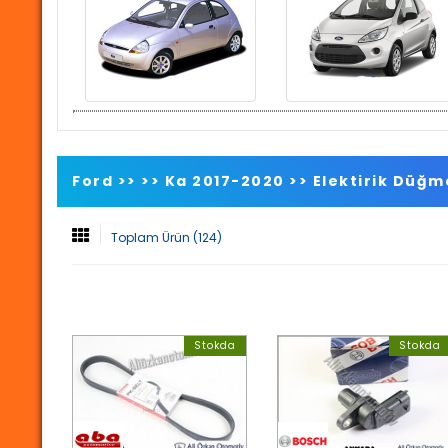
Ford >>
>>
Ka 2017-2020
>>
Elektirik Düğm
Toplam Ürün (124)
Stokda
Stokda