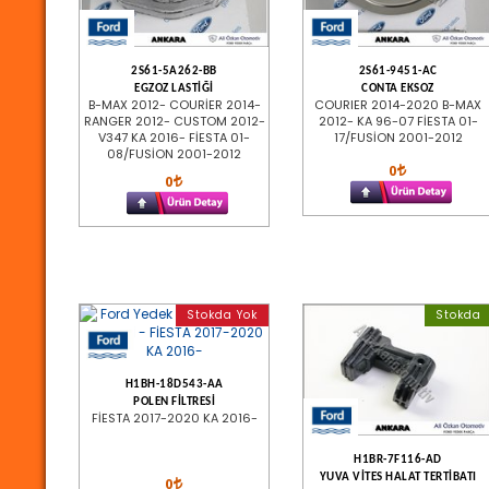
2S61-5A262-BB
2S61-9451-AC
EGZOZ LASTİĞİ
CONTA EKSOZ
B-MAX 2012- COURİER 2014-
COURIER 2014-2020 B-MAX
RANGER 2012- CUSTOM 2012-
2012- KA 96-07 FİESTA 01-
V347 KA 2016- FİESTA 01-
17/FUSİON 2001-2012
08/FUSİON 2001-2012
0
0
Stokda Yok
Stokda
H1BH-18D543-AA
POLEN FİLTRESİ
FİESTA 2017-2020 KA 2016-
H1BR-7F116-AD
YUVA VİTES HALAT TERTİBATI
0