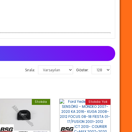
Sırala:
Göster:
Stokda
Stokda Yok