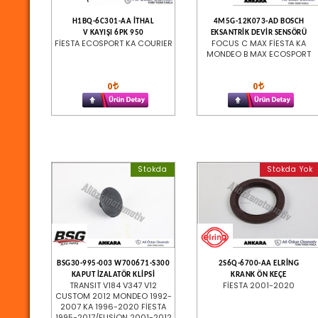
H1BQ-6C301-AA İTHAL
4M5G-12K073-AD BOSCH
V KAYIŞI 6PK 950
EKSANTRİK DEVİR SENSÖRÜ
FİESTA ECOSPORT KA COURIER
FOCUS C MAX FİESTA KA
MONDEO B MAX ECOSPORT
0
0
Stokda
Stokda Yok
BSG30-995-003 W700671-S300
2S6Q-6700-AA ELRİNG
KAPUT İZALATÖR KLİPSİ
KRANK ÖN KEÇE
TRANSIT V184 V347 V12
FİESTA 2001-2020
CUSTOM 2012 MONDEO 1992-
2007 KA 1996-2020 FİESTA
1995-2017/FUSİON 2001-2012