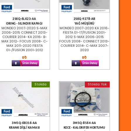
2S6Q-6L623-AA
2S6Q-9278-AB
ORING - SILINDIR KAPAGI
YAĞ MÜŞÜRÜ
MONDEO 2007-2020 S-MAX
MONDEO 2007-2020 KA 2016-
2006-2015 CONNECT 2013-
FİESTA 01-17/FUSİON 2001-
COURİER 2014- KA 2016- B-
2012 S-MAX 2006-2015
MAX 2012- FOCUS 2008- C-
FOCUS 2008- CONNECT 2013-
MAX 2011-2020 FİESTA
COURİER 2014- C-MAX 2007-
01-/FUSİON 2001-2012
2020
0
0
Stokda
Stokda Yok
3M5Q-6B316-AA
3M5Q-8564-AA
KRANK DİŞLİ KAMASI
KECE - KALORIFER HORTUMU