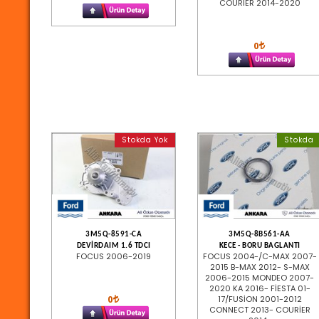
COURIER 2014-2020
0
Stokda Yok
Stokda
3M5Q-8591-CA
3M5Q-8B561-AA
DEVİRDAIM 1.6 TDCI
KECE - BORU BAGLANTI
FOCUS 2006-2019
FOCUS 2004-/C-MAX 2007-
2015 B-MAX 2012- S-MAX
2006-2015 MONDEO 2007-
2020 KA 2016- FİESTA 01-
0
17/FUSİON 2001-2012
CONNECT 2013- COURİER