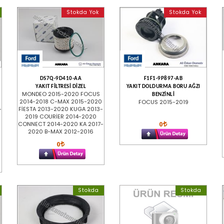
Stokda Yok
Stokda Yok
DS7Q-9D410-AA
F1F1-9P897-AB
YAKIT FİLTRESİ DİZEL
YAKIT DOLDURMA BORU AĞZI
MONDEO 2015-2020 FOCUS
BENZİNLİ
2014-2018 C-MAX 2015-2020
FOCUS 2015-2019
-
FİESTA 2013-2020 KUGA 2013-
2019 COURİER 2014-2020
0
CONNECT 2014-2020 KA 2017-
2020 B-MAX 2012-2016
0
Stokda
Stokda