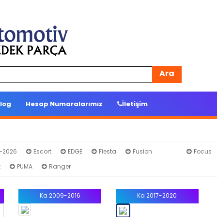
Ara
log
Hesap Numaralarımız
İletişim
4-2026
Escort
EDGE
Fiesta
Fusion
Ka
Focus
t
PUMA
Ranger
Ka 2009-2016
Ka 2017-2020