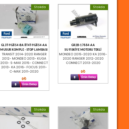
Stokda
Stokda
GL3T-9G854-BA 8T4T-9G854-AA
GR2B-17664-AA
MUSUR KOMPLE - STOP LAMBASI
SU FISKİYE MOTORU TEKLİ
TRANSİT 2014-2020 RANGER
MONDEO 2015-2020 KA 2016-
2012- MONDEO 2013- KUGA
2020 RANGER 2012-2020
2013- S-MAX 2015- CONNECT
CONNECT 2013-2020
2013- KA 2016- FOCUS 2011-
0
C-MAX 2011-2020
0
Stokda
Stokda