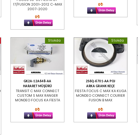
0
17/FUSİON 2001-2012 C-MAX
2007-2020
0
Stokda
Stokda
GK2A-12A648-AA
2S6Q-6701-AA POJ
HARARET MÜŞÜRÜ
ARKA GRANK KEÇE
O
TRANSİT C MAX CONNECT
FİESTA FOCUS C MAX KA KUGA
CUSTOM S MAX RANGER
MONDEO CONNECT COURIER
MONDEO FOCUS KA FİESTA
FUSION B MAX
0
0