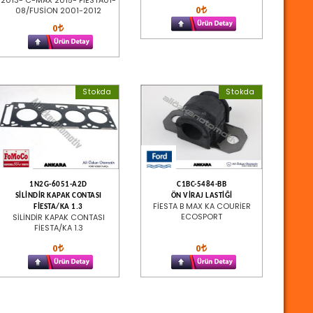
2013- C-MAX 2015- FİESTA01-
0
08/FUSİON 2001-2012
0
Stokda
Stokda
1N2G-6051-A2D
C1BC-5484-BB
SİLİNDİR KAPAK CONTASI
ÖN VİRAJ LASTİĞİ
FİESTA B MAX KA COURİER
FİESTA/KA 1.3
ECOSPORT
SİLİNDİR KAPAK CONTASI
FİESTA/KA 1.3
0
0