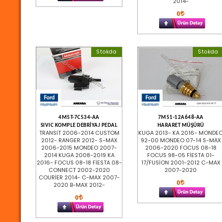
2014-
0
Stokda
Stokda
4M5T-7C534-AA
7M51-12A648-AA
SIVIC KOMPLE DEBRİYAJ PEDAL
HARARET MÜŞÜRÜ
TRANSİT 2006-2014 CUSTOM
KUGA 2013- KA 2016- MONDE
2012- RANGER 2012- S-MAX
92-00 MONDEO 07-14 S-MAX
2006-2015 MONDEO 2007-
2006-2020 FOCUS 08-18
2014 KUGA 2008-2019 KA
FOCUS 98-05 FİESTA 01-
2016- FOCUS 08-18 FİESTA 08-
17/FUSİON 2001-2012 C-MAX
CONNECT 2002-2020
2007-2020
COURİER 2014- C-MAX 2007-
0
2020 B-MAX 2012-
0