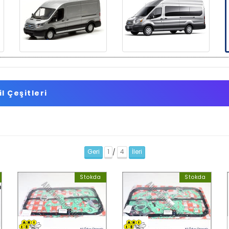
il Çeşitleri
Geri
1
4
İleri
/
Stokda
Stokda