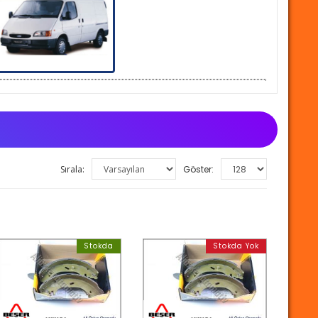
Sırala:
Göster:
Stokda
Stokda Yok