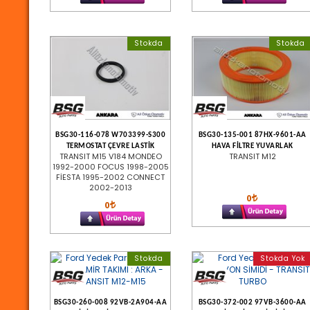
Stokda
Stokda
BSG30-116-078 W703399-S300
BSG30-135-001 87HX-9601-AA
TERMOSTAT ÇEVRE LASTİK
HAVA FİLTRE YUVARLAK
TRANSIT M15 V184 MONDEO
TRANSIT M12
1992-2000 FOCUS 1998-2005
FİESTA 1995-2002 CONNECT
2002-2013
0
0
Stokda
Stokda Yok
BSG30-260-008 92VB-2A904-AA
BSG30-372-002 97VB-3600-AA