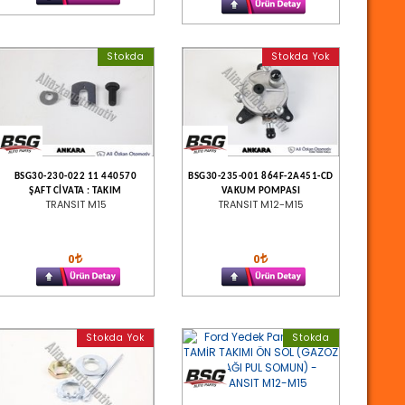
Stokda
Stokda Yok
BSG30-230-022 11 440570
BSG30-235-001 864F-2A451-CD
ŞAFT CİVATA : TAKIM
VAKUM POMPASI
TRANSIT M15
TRANSIT M12-M15
0
0
Stokda Yok
Stokda