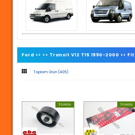
Ford >>
>>
Transit V12 T15 1990-2000
>>
Fit
Toplam Ürün (405)
Stokda
Stokda