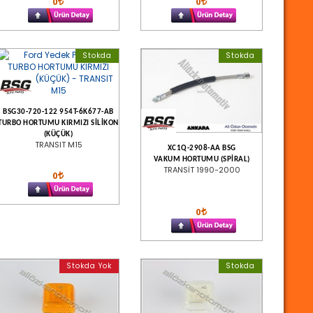
0
0
Stokda
Stokda
BSG30-720-122 954T-6K677-AB
TURBO HORTUMU KIRMIZI SİLİKON
(KÜÇÜK)
TRANSIT M15
XC1Q-2908-AA BSG
VAKUM HORTUMU (SPİRAL)
TRANSİT 1990-2000
0
0
Stokda Yok
Stokda