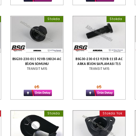
Stokda
Stokda
BSG30-230-011 92VB-1K024-AC
BSG30-230-013 92VB-1118-AC
BİJON SOMUNU
ARKA BİJON SAPLAMASI T15
TRANSIT M15
TRANSIT M15
0
0
Stokda
Stokda Yok