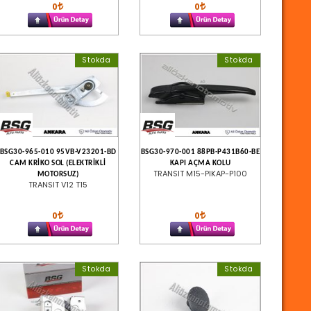
0
0
Stokda
Stokda
BSG30-965-010 95VB-V23201-BD
BSG30-970-001 88PB-P431B60-BE
CAM KRİKO SOL (ELEKTRİKLİ
KAPI AÇMA KOLU
TRANSIT M15-PIKAP-P100
MOTORSUZ)
TRANSIT V12 T15
0
0
Stokda
Stokda