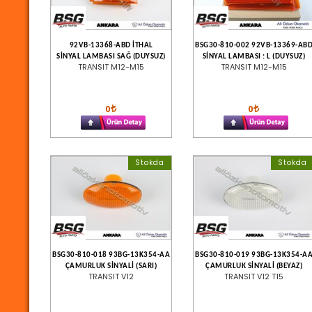
92VB-13368-ABD İTHAL
BSG30-810-002 92VB-13369-AB
SİNYAL LAMBASI SAĞ (DUYSUZ)
SİNYAL LAMBASI : L (DUYSUZ)
TRANSIT M12-M15
TRANSIT M12-M15
0
0
Stokda
Stokda
BSG30-810-018 93BG-13K354-AA
BSG30-810-019 93BG-13K354-A
ÇAMURLUK SİNYALİ (SARI)
ÇAMURLUK SİNYALİ (BEYAZ)
TRANSIT V12
TRANSIT V12 T15