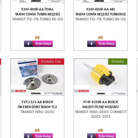
924F-6008-AA İTHAL
924F-6008-AA ARI
TAKIM CONTA TURBO KEÇESİZ
TAKIM CONTA KEÇESİZ TURBOSUZ
TRANSIT T12-T15 TURBO 95-00
TRANSIT T12-T15 TURBO 95-00
0
0
Stokda Yok
Stokda
YVT-1125-AA BOSCH
974F-9J308-AA BOSCH
ÖN FREN DİSKİ TAKIM T12
MAZOT FİLTRE MÜŞÜRÜ
TRANSİT 1990-2000
TRANSİT 1990-2000 CONNECT
2002-2013
0
0