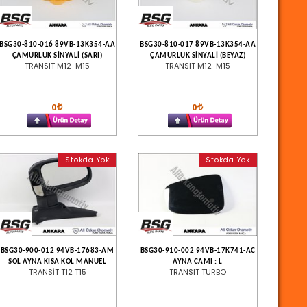
BSG30-810-016 89VB-13K354-AA
BSG30-810-017 89VB-13K354-AA
ÇAMURLUK SİNYALİ (SARI)
ÇAMURLUK SİNYALİ (BEYAZ)
TRANSIT M12-M15
TRANSIT M12-M15
0
0
Stokda Yok
Stokda Yok
BSG30-900-012 94VB-17683-AM
BSG30-910-002 94VB-17K741-AC
SOL AYNA KISA KOL MANUEL
AYNA CAMI : L
TRANSİT T12 T15
TRANSIT TURBO