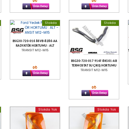
0
0
Stokda
Stokda
C
BSG30-720-016 86VB-8286-AA
RADYATÖR HORTUMU : ALT
TRANSIT M12-M15
BSG30-720-017 914F-8K561-AB
TERMOSTAT SU ÇIKIŞ HORTUMU
0
TRANSIT M12-M15
0
Stokda Yok
Stokda Yok