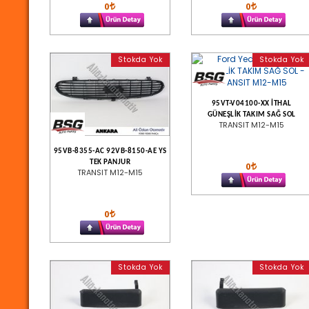
0
0
Stokda Yok
Stokda Yok
95VT-V04100-XX İTHAL
GÜNEŞLİK TAKIM SAĞ SOL
TRANSIT M12-M15
95VB-8355-AC 92VB-8150-AE YS
TEK PANJUR
0
TRANSIT M12-M15
0
Stokda Yok
Stokda Yok