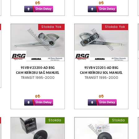
0
0
Stokda Yok
Stokda Yok
95VB-V23200-AD BSG
95VB-V23201-AD BSG
CAM KRİKOSU SAĞ MANUEL
CAM KRİKOSU SOL MANUEL
TRANSİT 1995-2000
TRANSİT 1995-2000
0
0
Stokda
Stokda