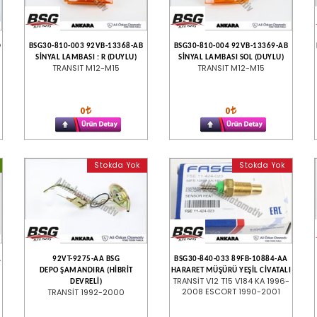
D
BSG30-810-003 92VB-13368-AB
BSG30-810-004 92VB-13369-AB
SİNYAL LAMBASI : R (DUYLU)
SİNYAL LAMBASI SOL (DUYLU)
TRANSIT M12-M15
TRANSIT M12-M15
0
0
Stokda Yok
Stokda Yok
A
92VT-9275-AA BSG
BSG30-840-033 89FB-10884-AA
DEPO ŞAMANDIRA (HİBRİT
HARARET MÜŞÜRÜ YEŞİL CİVATALI
TRANSİT V12 T15 V184 KA 1996-
DEVRELİ)
2008 ESCORT 1990-2001
TRANSİT 1992-2000