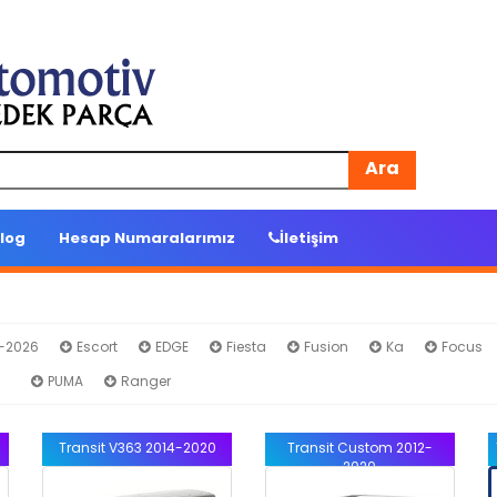
Ara
log
Hesap Numaralarımız
İletişim
4-2026
Escort
EDGE
Fiesta
Fusion
Ka
Focus
it
PUMA
Ranger
Transit V363 2014-2020
Transit Custom 2012-
2020