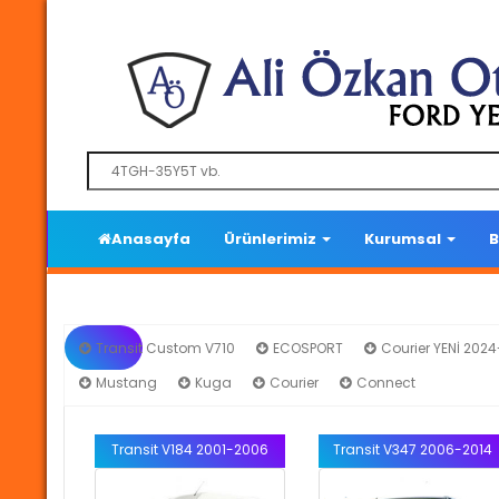
Anasayfa
Ürünlerimiz
Kurumsal
B
Transit Custom V710
ECOSPORT
Courier YENİ 202
Mustang
Kuga
Courier
Connect
Trans
Transit V184 2001-2006
Transit V347 2006-2014