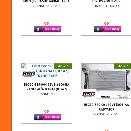
FREN ÇİVİ TAMİR TAKIMI : ARKA
DİREKSİYON SİMİDİ
TRANSIT M12-M15
TRANSIT TURBO
0
0
Stokda
Stokda
BSG30-515-004 95VB-8600-BA
VANTİLATÖR KANAT (BEYAZ)
TRANSIT M15
BSG30-520-001 92VT-8005-AA
RADYATÖR
0
TRANSIT M12-M15