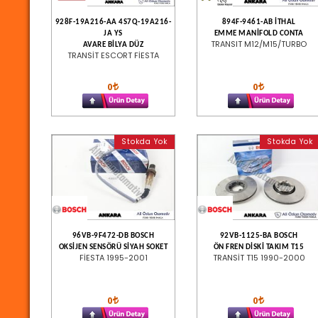
928F-19A216-AA 4S7Q-19A216-
894F-9461-AB İTHAL
JA YS
EMME MANİFOLD CONTA
TRANSIT M12/M15/TURBO
AVARE BİLYA DÜZ
TRANSİT ESCORT FİESTA
0
0
Stokda Yok
Stokda Yok
96VB-9F472-DB BOSCH
92VB-1125-BA BOSCH
OKSİJEN SENSÖRÜ SİYAH SOKET
ÖN FREN DİSKİ TAKIM T15
FİESTA 1995-2001
TRANSİT T15 1990-2000
0
0