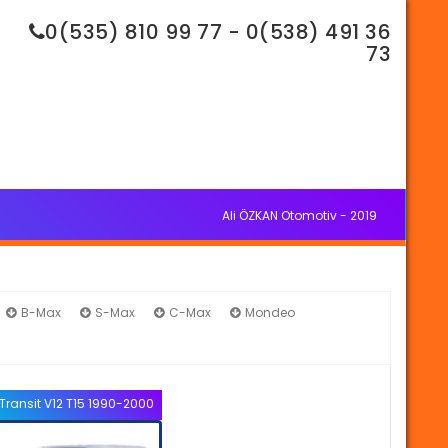
0(535) 810 99 77 - 0(538) 491 36
73
Ali ÖZKAN Otomotiv - 2019
B-Max
S-Max
C-Max
Mondeo
Transit V12 T15 1990-2000