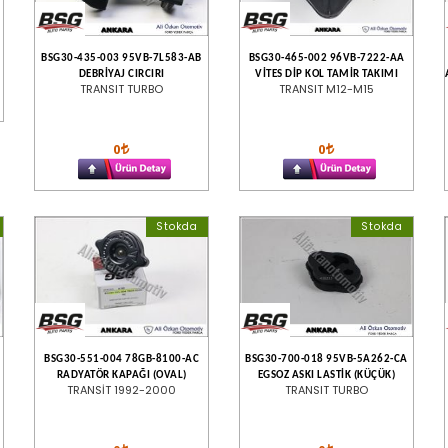
BSG30-435-003 95VB-7L583-AB
BSG30-465-002 96VB-7222-AA
DEBRİYAJ CIRCIRI
VİTES DİP KOL TAMİR TAKIMI
TRANSIT TURBO
TRANSIT M12-M15
0
0
Stokda
Stokda
BSG30-551-004 78GB-8100-AC
BSG30-700-018 95VB-5A262-CA
RADYATÖR KAPAĞI (OVAL)
EGSOZ ASKI LASTİK (KÜÇÜK)
TRANSİT 1992-2000
TRANSIT TURBO