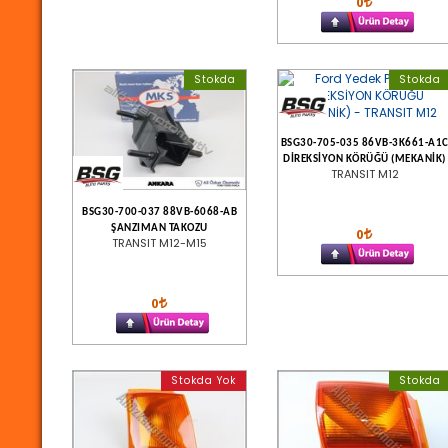
0
Stokda
Stokda
BSG30-705-035 86VB-3K661-A1
DİREKSİYON KÖRÜĞÜ (MEKANİK)
TRANSIT M12
BSG30-700-037 88VB-6068-AB
ŞANZIMAN TAKOZU
0
TRANSIT M12-M15
0
Stokda Yok
Stokda