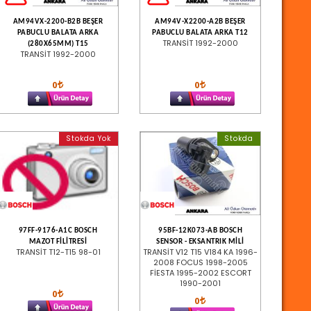
AM94VX-2200-B2B BEŞER
AM94V-X2200-A2B BEŞER
PABUCLU BALATA ARKA
PABUCLU BALATA ARKA T12
TRANSİT 1992-2000
(280X65MM) T15
TRANSİT 1992-2000
0
0
Stokda Yok
Stokda
97FF-9176-A1C BOSCH
95BF-12K073-AB BOSCH
MAZOT FİLİTRESİ
SENSOR - EKSANTRIK MİLİ
TRANSİT T12-T15 98-01
TRANSİT V12 T15 V184 KA 1996-
2008 FOCUS 1998-2005
FİESTA 1995-2002 ESCORT
1990-2001
0
0