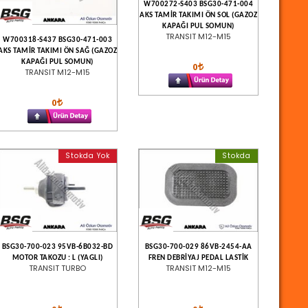
W700272-S403 BSG30-471-004
AKS TAMİR TAKIMI ÖN SOL (GAZOZ
KAPAĞI PUL SOMUN)
TRANSIT M12-M15
W700318-S437 BSG30-471-003
AKS TAMİR TAKIMI ÖN SAĞ (GAZOZ
KAPAĞI PUL SOMUN)
0
TRANSIT M12-M15
0
Stokda Yok
Stokda
BSG30-700-023 95VB-6B032-BD
BSG30-700-029 86VB-2454-AA
MOTOR TAKOZU : L (YAGLI)
FREN DEBRİYAJ PEDAL LASTİK
TRANSIT TURBO
TRANSIT M12-M15