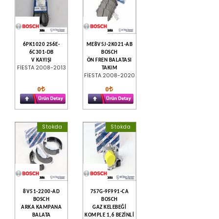
6PK1020 2S6E-
ME8V5J-2K021-AB
6C301-DB
BOSCH
V KAYIŞI
ÖN FREN BALATASI
FİESTA 2008-2013
TAKIM
FİESTA 2008-2020
0
0
Stokda
Stokda
8V51-2200-AD
7S7G-9F991-CA
BOSCH
BOSCH
ARKA KAMPANA
GAZ KELEBEĞİ
BALATA
KOMPLE 1,6 BEZİNLİ