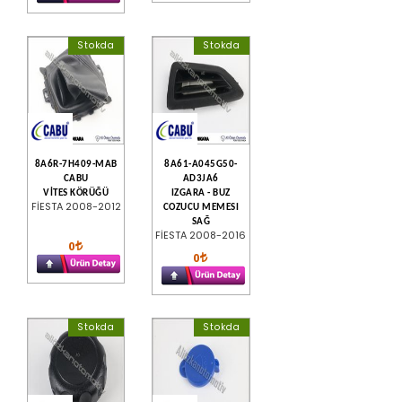
Stokda
Stokda
8A6R-7H409-MAB
8A61-A045G50-
CABU
AD3JA6
VİTES KÖRÜĞÜ
IZGARA - BUZ
FİESTA 2008-2012
COZUCU MEMESI
SAĞ
FİESTA 2008-2016
0
0
Stokda
Stokda