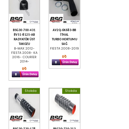
BSG30-700-431
AV2Q-6K683-BB
8V51-8125-AB
İTHAL
RADYATÖR ÜST
TURBO HORTUMU
TAKOZU
SAĞ
B-MAX 2012-
FIESTA 2008-2019
FİESTA 2008- KA
0
2016- COURİER
2014-
0
Stokda
Stokda