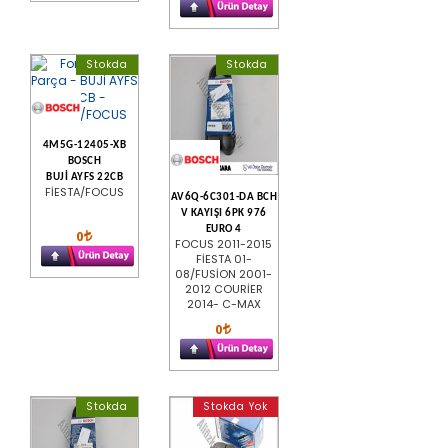
Stokda
Stokda
4M5G-12405-XB
BOSCH
BUJİ AYFS 22CB
FİESTA/FOCUS
AV6Q-6C301-DA BCH
V KAYIŞI 6PK 976
EURO 4
0
FOCUS 2011-2015
FİESTA 01-
08/FUSİON 2001-
2012 COURİER
2014- C-MAX
0
Stokda
Stokda Yok