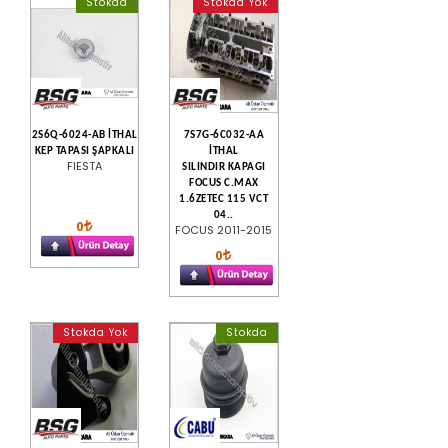
Stokda
Stokda Yok
2S6Q-6024-AB İTHAL
7S7G-6C032-AA
KEP TAPASI ŞAPKALI
İTHAL
FIESTA
SILINDIR KAPAGI
FOCUS C.MAX
1.6ZETEC 115 VCT
04..
0
FOCUS 2011-2015
0
Stokda Yok
Stokda