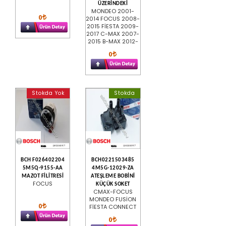
ÜZERİNDEKİ
MONDEO 2001-
0
2014 FOCUS 2008-
2015 FİESTA 2009-
2017 C-MAX 2007-
2015 B-MAX 2012-
0
Stokda Yok
Stokda
BCH F026402204
BCH0221503485
5M5Q-9155-AA
4M5G-12029-ZA
MAZOT FİLİTRESİ
ATEŞLEME BOBİNİ
FOCUS
KÜÇÜK SOKET
CMAX-FOCUS
MONDEO FUSİON
0
FİESTA CONNECT
0