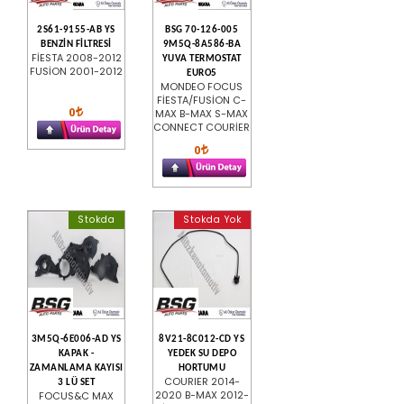
2S61-9155-AB YS
BSG 70-126-005
BENZİN FİLTRESİ
9M5Q-8A586-BA
FİESTA 2008-2012
YUVA TERMOSTAT
FUSİON 2001-2012
EURO5
MONDEO FOCUS
FİESTA/FUSİON C-
0
MAX B-MAX S-MAX
CONNECT COURİER
0
Stokda
Stokda Yok
3M5Q-6E006-AD YS
8V21-8C012-CD YS
KAPAK -
YEDEK SU DEPO
ZAMANLAMA KAYISI
HORTUMU
COURIER 2014-
3 LÜ SET
2020 B-MAX 2012-
FOCUS&C MAX