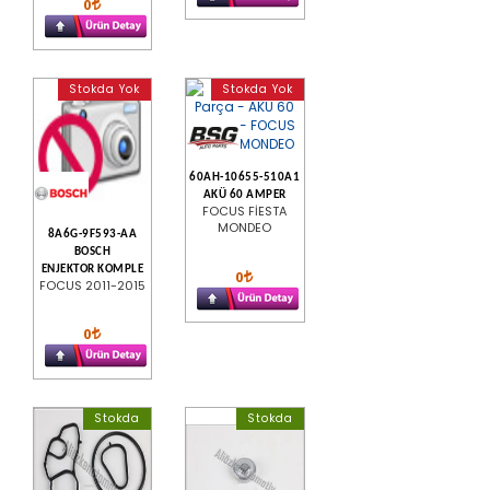
0
Stokda Yok
Stokda Yok
60AH-10655-510A1
AKÜ 60 AMPER
FOCUS FİESTA
MONDEO
8A6G-9F593-AA
BOSCH
ENJEKTOR KOMPLE
0
FOCUS 2011-2015
0
Stokda
Stokda