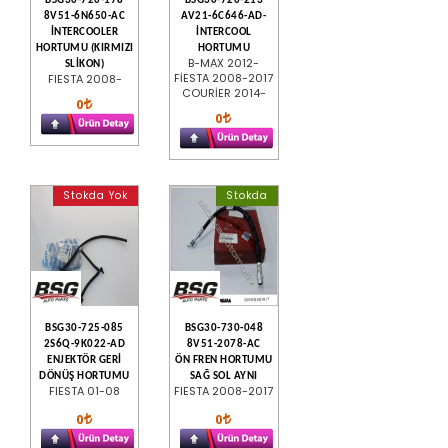
BSG30-720-178
BSG30-720-213
8V51-6N650-AC
AV21-6C646-AD-
İNTERCOOLER
İNTERCOOL
HORTUMU (KIRMIZI
HORTUMU
B-MAX 2012-
SLİKON)
FİESTA 2008-2017
FIESTA 2008-
COURİER 2014-
0
0
Stokda Yok
Stokda
BSG30-725-085
BSG30-730-048
2S6Q-9K022-AD
8V51-2078-AC
ENJEKTÖR GERİ
ÖN FREN HORTUMU
DÖNÜŞ HORTUMU
SAĞ SOL AYNI
FIESTA 01-08
FIESTA 2008-2017
0
0