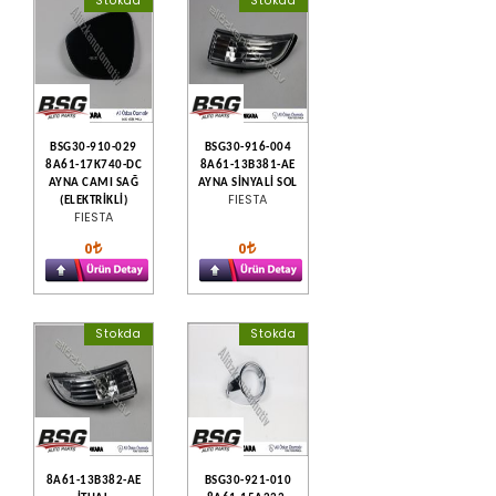
Stokda
Stokda
BSG30-910-029
BSG30-916-004
8A61-17K740-DC
8A61-13B381-AE
AYNA CAMI SAĞ
AYNA SİNYALİ SOL
FIESTA
(ELEKTRİKLİ)
FIESTA
0
0
Stokda
Stokda
8A61-13B382-AE
BSG30-921-010