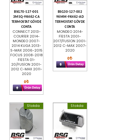
BSG70-127-001
BSG30-127-002
3M5Q-9K462-CA
96MM-9K462-AD
TERMOSTAT GÖVDE
TERMOSTAT GÖVDE
CONTA
CONTA
CONNECT 2013-
MONDEO 2014-
COURİER 2014-
FİESTA 2001-
MONDEO 2007-
2017/FUSİON 2001-
2014 KUGA 2013-
2012 C-MAX 2007-
S-MAX 2006-2015
2020
FOCUS 2008-2018
0
FİESTA 01-
20/FUSİON 2001-
2012 C-MAX 2011-
2020
0
Stokda
Stokda