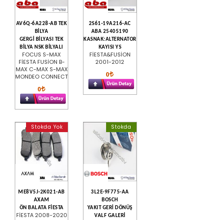
AV6Q-6A228-AB TEK
2S61-19A216-AC
BİLYA
ABA 25405190
GERGİ BİLYASI TEK
KASNAK:ALTERNATOR
BİLYA NSK BİLYALI
KAYISI YS
FOCUS S-MAX
FİESTA&FUSİON
FİESTA FUSİON B-
2001-2012
MAX C-MAX S-MAX
0
MONDEO CONNECT
0
Stokda Yok
Stokda
ME8V5J-2K021-AB
3L2E-9F775-AA
AXAM
BOSCH
ÖN BALATA FİESTA
YAKIT GERİ DÖNÜŞ
FİESTA 2008-2020
VALF GALERİ