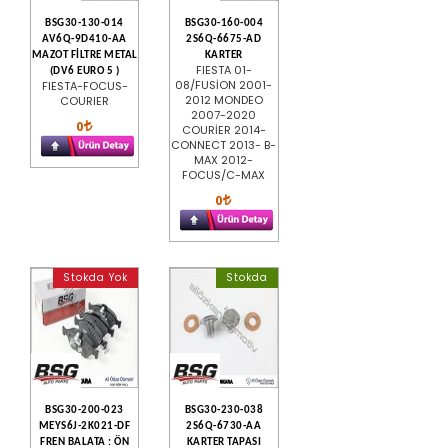
BSG30-130-014
BSG30-160-004
AV6Q-9D410-AA
2S6Q-6675-AD
MAZOT FİLTRE METAL
KARTER
FIESTA 01-
(DV6 EURO 5 )
08/FUSİON 2001-
FIESTA-FOCUS-
2012 MONDEO
COURIER
2007-2020
0
COURİER 2014-
CONNECT 2013- B-
MAX 2012-
FOCUS/C-MAX
0
Stokda Yok
Stokda
BSG30-200-023
BSG30-230-038
MEYS6J-2K021-DF
2S6Q-6730-AA
FREN BALATA : ÖN
KARTER TAPASI