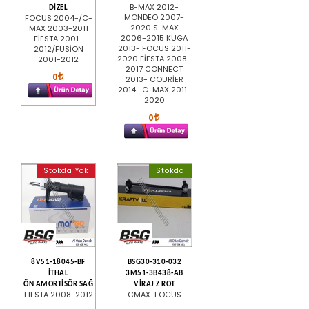
B-MAX 2012-
DİZEL
MONDEO 2007-
FOCUS 2004-/C-
2020 S-MAX
MAX 2003-2011
2006-2015 KUGA
FİESTA 2001-
2013- FOCUS 2011-
2012/FUSİON
2020 FİESTA 2008-
2001-2012
2017 CONNECT
0
2013- COURİER
2014- C-MAX 2011-
2020
0
Stokda Yok
Stokda
8V51-18045-BF
BSG30-310-032
İTHAL
3M51-3B438-AB
ÖN AMORTİSÖR SAĞ
VİRAJ Z ROT
FIESTA 2008-2012
CMAX-FOCUS