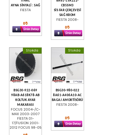
İTHAL
8A61-15A222-
AYNA SİNYALİ : SAĞ
CB5SM3
FIESTA
SİS FAR ÇERÇEVESİ
SAĞ KROM
FIESTA 2008-
0
0
Stokda
Stokda
BSG30-922-069
BSG30-980-022
98AB-A618K78-AB
8A61-A406A10-AC
KOLTUK AYAR
BAGAJ AMORTİSÖRÜ
FIESTA 2008-
MAKARASI
FOCUS 2004-/C-
MAX 2003-2007
0
FİESTA 01-
17/FUSİON 2001-
2012 FOCUS 98-05
0