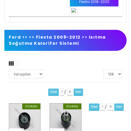
Fiesta 2018-2020
Ford >>
>>
Fiesta 2009-2012
>>
Isıtma
Soğutma Kalorifer Sistemi
Geri
1
9
İleri
/
Stokda
Stokda
Geri
1
9
İleri
/