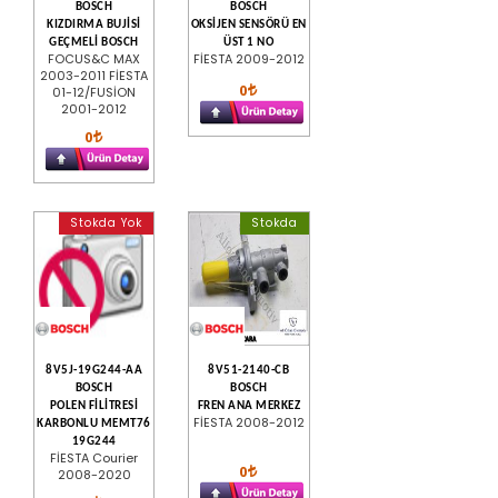
BOSCH
BOSCH
KIZDIRMA BUJİSİ
OKSİJEN SENSÖRÜ EN
GEÇMELİ BOSCH
ÜST 1 NO
FOCUS&C MAX
FİESTA 2009-2012
2003-2011 FİESTA
0
01-12/FUSİON
2001-2012
0
Stokda Yok
Stokda
8V5J-19G244-AA
8V51-2140-CB
BOSCH
BOSCH
POLEN FİLİTRESİ
FREN ANA MERKEZ
FİESTA 2008-2012
KARBONLU MEMT76
19G244
FİESTA Courier
0
2008-2020