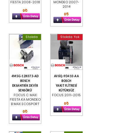
FİESTA 2008-2018
MONDEO 2007-
2014
0
0
Stokda
Stokda Yok
4M5G-12K073-AD
AV6Q-9D410-AA
BOSCH
BOSCH
EKSANTRİK DEVİR
YAKIT FLİTRESİ
SENSÖRÜ
KÜTÜKSÜZ
FOCUS C MAX
FOCUS 2011-2015
FİESTA KA MONDEO
0
B MAX ECOSPORT
0