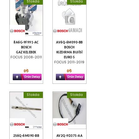
Stokda
Stokda
8A6G-9F991-AC
AV6Q-6M090-BB
BOSCH
BOSCH
GAZ KELEBEK
KIZDIRMA BUJİSİ
FOCUS 2008-2011
EURO 5
FOCUS 2011-2019
0
0
Stokda
Stokda
2S6Q-6M090-BB
AV2Q-9D375-AA