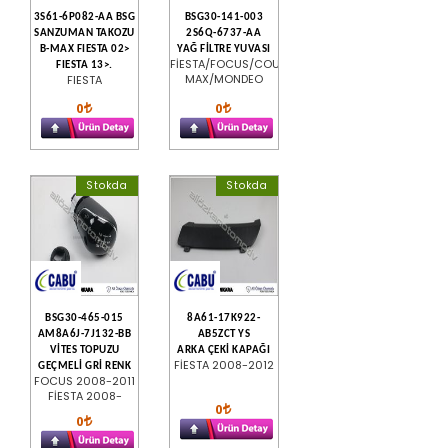
3S61-6P082-AA BSG
BSG30-141-003
SANZUMAN TAKOZU
2S6Q-6737-AA
B-MAX FIESTA 02>
YAĞ FİLTRE YUVASI
FİESTA/FOCUS/COURİER/C-
FIESTA 13>.
MAX/MONDEO
FIESTA
0
0
Stokda
Stokda
BSG30-465-015
8A61-17K922-
AM8A6J-7J132-BB
AB5ZCT YS
VİTES TOPUZU
ARKA ÇEKİ KAPAĞI
FİESTA 2008-2012
GEÇMELİ GRİ RENK
FOCUS 2008-2011
FİESTA 2008-
0
0