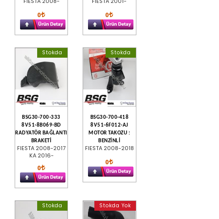
FIESTA 2008-
FIESTA 2001-
0
0
Stokda
Stokda
BSG30-700-333
BSG30-700-418
8V51-8B069-BD
8V51-6F012-AJ
RADYATÖR BAĞLANTI
MOTOR TAKOZU :
BRAKETİ
BENZİNLİ
FIESTA 2008-2017
FIESTA 2008-2018
KA 2016-
0
0
Stokda
Stokda Yok