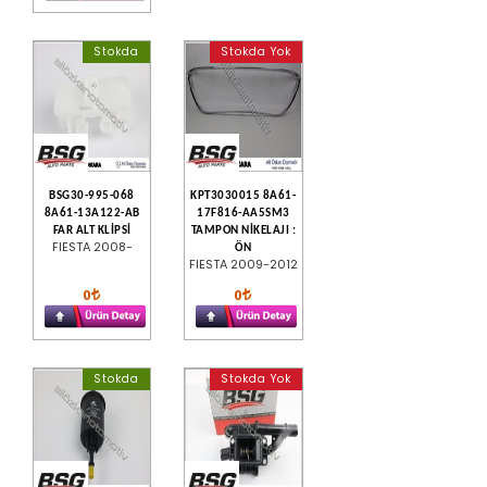
Stokda
Stokda Yok
BSG30-995-068
KPT3030015 8A61-
8A61-13A122-AB
17F816-AA5SM3
FAR ALT KLİPSİ
TAMPON NİKELAJI :
FIESTA 2008-
ÖN
FIESTA 2009-2012
0
0
Stokda
Stokda Yok