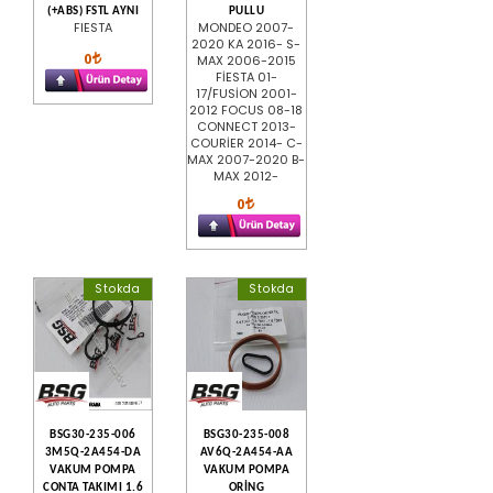
(+ABS) FSTL AYNI
PULLU
FIESTA
MONDEO 2007-
2020 KA 2016- S-
0
MAX 2006-2015
FİESTA 01-
17/FUSİON 2001-
2012 FOCUS 08-18
CONNECT 2013-
COURİER 2014- C-
MAX 2007-2020 B-
MAX 2012-
0
Stokda
Stokda
BSG30-235-006
BSG30-235-008
3M5Q-2A454-DA
AV6Q-2A454-AA
VAKUM POMPA
VAKUM POMPA
CONTA TAKIMI 1.6
ORİNG