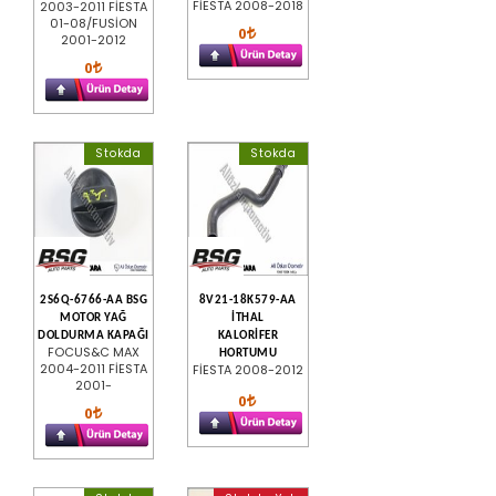
FİESTA 2008-2018
2003-2011 FİESTA
01-08/FUSİON
0
2001-2012
0
Stokda
Stokda
2S6Q-6766-AA BSG
8V21-18K579-AA
MOTOR YAĞ
İTHAL
DOLDURMA KAPAĞI
KALORİFER
FOCUS&C MAX
HORTUMU
2004-2011 FİESTA
FİESTA 2008-2012
2001-
0
0