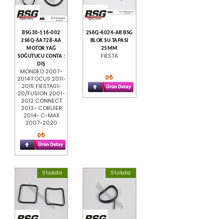
BSG30-116-002
2S6Q-6024-AB BSG
2S6Q-6A728-AA
BLOK SU TAPASI
MOTOR YAĞ
25MM
FIESTA
SOĞUTUCU CONTA :
DIŞ
MONDEO 2007-
0
2014 FOCUS 2011-
2015 FİESTA01-
20/FUSİON 2001-
2012 CONNECT
2013- CORUİER
2014- C-MAX
2007-2020
0
Stokda
Stokda