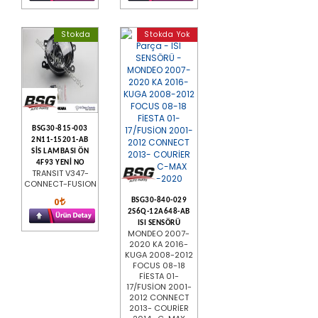
Stokda
Stokda Yok
BSG30-815-003
2N11-15201-AB
SİS LAMBASI ÖN
4F93 YENİ NO
TRANSIT V347-
CONNECT-FUSION
0
BSG30-840-029
2S6Q-12A648-AB
ISI SENSÖRÜ
MONDEO 2007-
2020 KA 2016-
KUGA 2008-2012
FOCUS 08-18
FİESTA 01-
17/FUSİON 2001-
2012 CONNECT
2013- COURİER