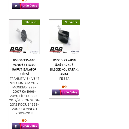
Stokda
Stokda
BSG30-995-003
BSG30-995-030
W700671-S300
8A61-17406
KAPUT İZALATÖR
SİLECEK KOL KAPAK :
KLİPSİ
ARKA
TRANSIT V184 V347
FIESTA
V12 CUSTOM 2012
0
MONDEO 1992-
2007 KA 1996-
2020 FİESTA 1995-
2017/FUSİON 2001-
2012 FOCUS 1998-
2005 CONNECT
2002-2013
0