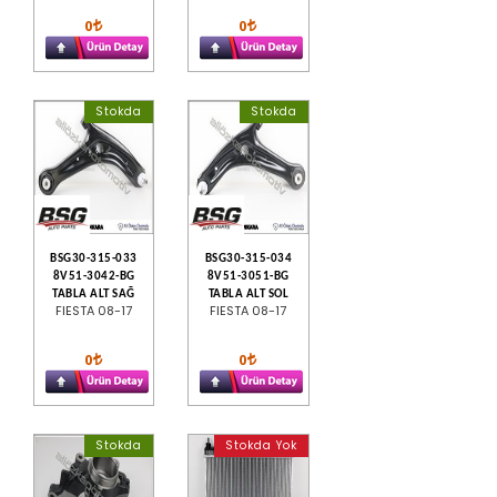
0
0
Stokda
Stokda
BSG30-315-033
BSG30-315-034
8V51-3042-BG
8V51-3051-BG
TABLA ALT SAĞ
TABLA ALT SOL
FIESTA 08-17
FIESTA 08-17
0
0
Stokda
Stokda Yok