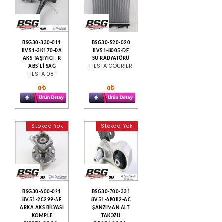
BSG30-330-011
BSG30-520-020
8V51-3K170-DA
8V51-8005-DF
AKS TAŞIYICI : R
SU RADYATÖRÜ
FIESTA COURİER
ABS'Lİ SAĞ
FIESTA 08-
0
0
Stokda Yok
Stokda Yok
BSG30-600-021
BSG30-700-331
8V51-2C299-AF
8V51-6P082-AC
ARKA AKS BİLYASI
ŞANZIMAN ALT
KOMPLE
TAKOZU