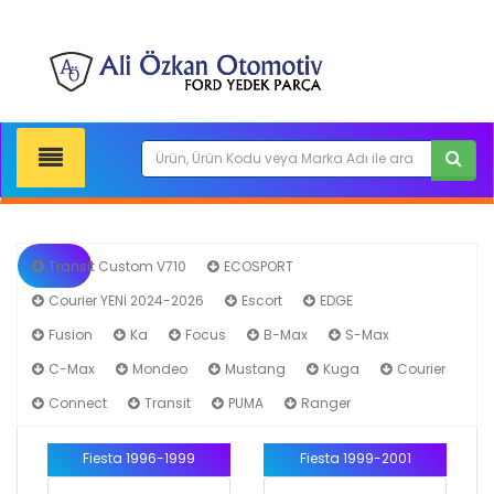
Transit Custom V710
ECOSPORT
Courier YENİ 2024-2026
Escort
EDGE
Fiesta
Fusion
Ka
Focus
B-Max
S-Max
C-Max
Mondeo
Mustang
Kuga
Courier
Connect
Transit
PUMA
Ranger
Fiesta 1996-1999
Fiesta 1999-2001