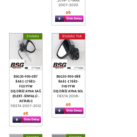
2014- C-MAX
2007-2020
0
Stokda
Stokda Yok
BSG30-900-087
BSG30-900-088
8A61-17682-
8A61-17683-
FG5YYW
FH5YYW
DIŞ DİKİZ AYNA SAĞ
DIŞ DİKİZ AYNA SOL
FIESTA 2008-
(ELEKT.-SİNYALLİ -
ASTARLI)
0
FIESTA 2007-2012
0