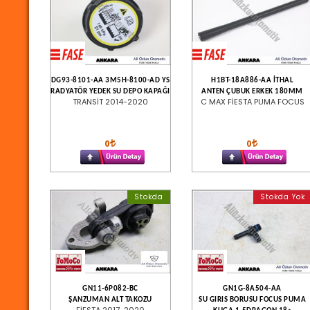
DG93-8101-AA 3M5H-8100-AD YS
H1BT-18A886-AA İTHAL
RADYATÖR YEDEK SU DEPO KAPAĞI
ANTEN ÇUBUK ERKEK 180MM
TRANSİT 2014-2020
C MAX FİESTA PUMA FOCUS
0
0
Stokda
Stokda Yok
GN11-6P082-BC
GN1G-8A504-AA
ŞANZUMAN ALT TAKOZU
SU GIRIS BORUSU FOCUS PUMA