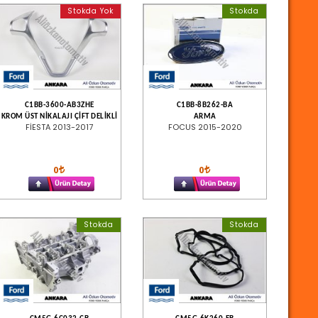
Stokda Yok
Stokda
C1BB-3600-AB3ZHE
C1BB-8B262-BA
KROM ÜST NİKALAJI ÇİFT DELİKLİ
ARMA
FİESTA 2013-2017
FOCUS 2015-2020
0
0
Stokda
Stokda