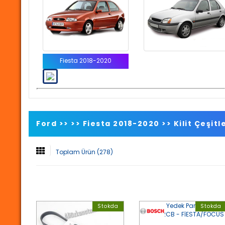
Fiesta 2018-2020
Ford >>
>>
Fiesta 2018-2020
>>
Kilit Çeşitl
Toplam Ürün (278)
Stokda
Stokda