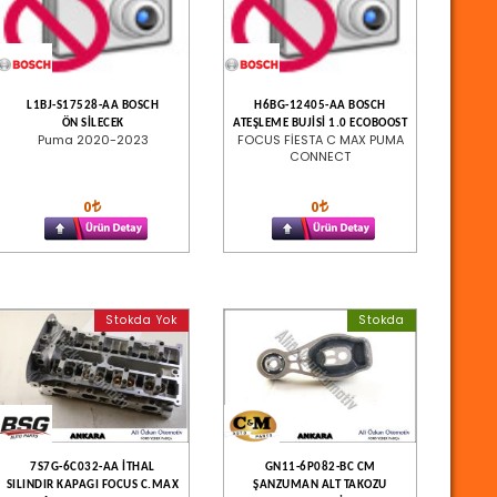
L1BJ-S17528-AA BOSCH
H6BG-12405-AA BOSCH
ÖN SİLECEK
ATEŞLEME BUJİSİ 1.0 ECOBOOST
Puma 2020-2023
FOCUS FİESTA C MAX PUMA
CONNECT
0
0
Stokda Yok
Stokda
7S7G-6C032-AA İTHAL
GN11-6P082-BC CM
SILINDIR KAPAGI FOCUS C.MAX
ŞANZUMAN ALT TAKOZU