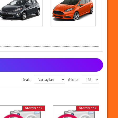
Sırala:
Göster:
Stokda Yok
Stokda Yok