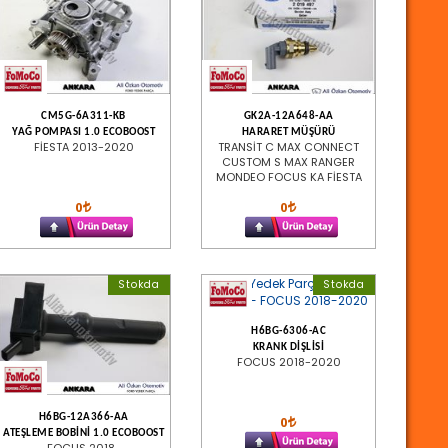
CM5G-6A311-KB
GK2A-12A648-AA
YAĞ POMPASI 1.0 ECOBOOST
HARARET MÜŞÜRÜ
FİESTA 2013-2020
TRANSİT C MAX CONNECT
CUSTOM S MAX RANGER
MONDEO FOCUS KA FİESTA
0
0
Stokda
Stokda
H6BG-6306-AC
KRANK DİŞLİSİ
FOCUS 2018-2020
H6BG-12A366-AA
0
ATEŞLEME BOBİNİ 1.0 ECOBOOST