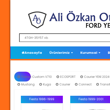
Anasayfa
Ürünlerimiz
Kurumsal
B
Transit Custom V710
ECOSPORT
Courier YENİ 202
Mustang
Kuga
Courier
Connect
Transi
Fiesta 1996-1999
Fiesta 1999-2001