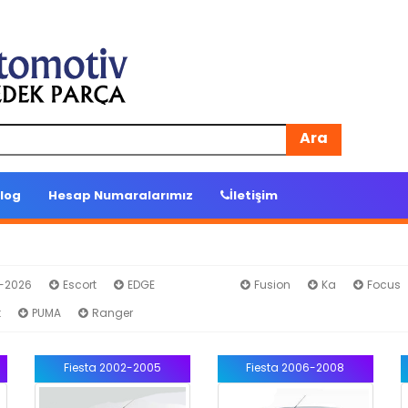
Ara
log
Hesap Numaralarımız
İletişim
4-2026
Escort
EDGE
Fiesta
Fusion
Ka
Focus
t
PUMA
Ranger
Fiesta 2002-2005
Fiesta 2006-2008