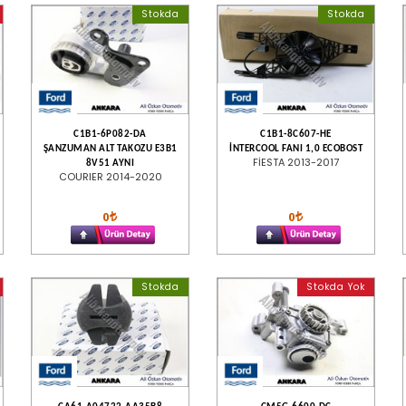
Stokda
Stokda
C1B1-6P082-DA
C1B1-8C607-HE
ŞANZUMAN ALT TAKOZU E3B1
İNTERCOOL FANI 1,0 ECOBOST
FİESTA 2013-2017
8V51 AYNI
COURIER 2014-2020
0
0
Stokda
Stokda Yok