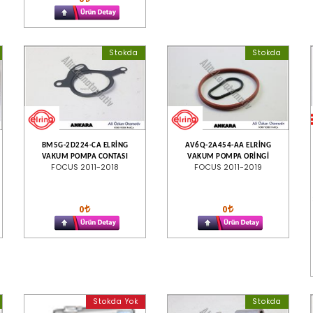
Stokda
Stokda
BM5G-2D224-CA ELRİNG
AV6Q-2A454-AA ELRİNG
VAKUM POMPA CONTASI
VAKUM POMPA ORİNGİ
FOCUS 2011-2018
FOCUS 2011-2019
0
0
Stokda Yok
Stokda