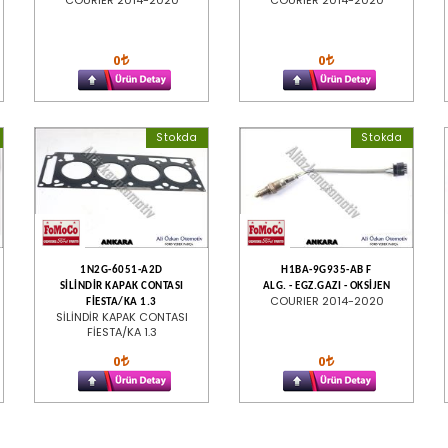
COURIER 2014-2020
COURIER 2014-2020
0
0
Stokda
Stokda
1N2G-6051-A2D
H1BA-9G935-AB F
SİLİNDİR KAPAK CONTASI
ALG. - EGZ.GAZI - OKSİJEN
COURIER 2014-2020
FİESTA/KA 1.3
SİLİNDİR KAPAK CONTASI
FİESTA/KA 1.3
0
0