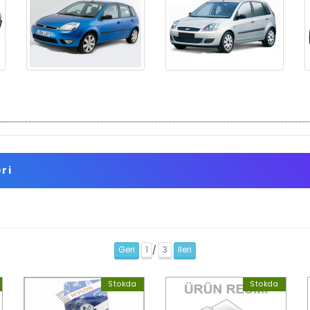
eri
Geri
1
3
İleri
/
Stokda
Stokda