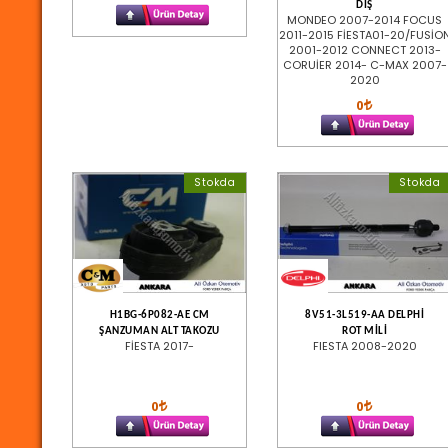
DIŞ
MONDEO 2007-2014 FOCUS
2011-2015 FİESTA01-20/FUSİO
2001-2012 CONNECT 2013-
CORUİER 2014- C-MAX 2007-
2020
0
Stokda
Stokda
H1BG-6P082-AE CM
8V51-3L519-AA DELPHİ
ŞANZUMAN ALT TAKOZU
ROT MİLİ
FİESTA 2017-
FIESTA 2008-2020
0
0