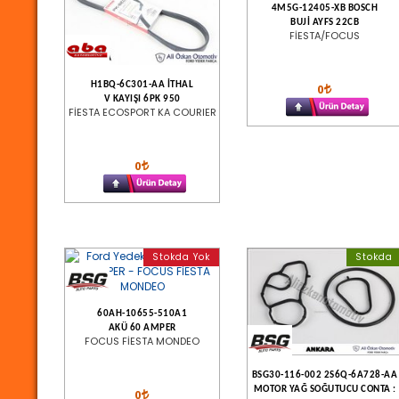
4M5G-12405-XB BOSCH
BUJİ AYFS 22CB
FİESTA/FOCUS
H1BQ-6C301-AA İTHAL
0
V KAYIŞI 6PK 950
FİESTA ECOSPORT KA COURIER
0
Stokda Yok
Stokda
60AH-10655-510A1
AKÜ 60 AMPER
FOCUS FİESTA MONDEO
BSG30-116-002 2S6Q-6A728-AA
MOTOR YAĞ SOĞUTUCU CONTA :
0