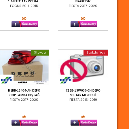
1.6ZETEC 115 VCT 04..
BRAKETSİZ
FOCUS 2011-2015
FİESTA 2017-2020
0
0
Stokda
Stokda Yok
H1BB-13404-AH DEPO
C1BB-13W030-CH DEPO
STOP LAMBA DIŞ SAĞ
SOL FAR MERCEKLİ
FİESTA 2017-2020
FİESTA 2013-2019
0
0