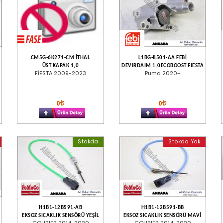
CM5G-6K271-CM İTHAL
L1BG-8501-AA FEBİ
ÜST KAPAK 1,0
DEVIRDAIM 1.0ECOBOOST FIESTA
FİESTA 2009-2023
Puma 2020-
0
0
Stokda
Stokda Yok
H1B1-12B591-AB
H1B1-12B591-BB
EKSOZ SICAKLIK SENSÖRÜ YEŞİL
EKSOZ SICAKLIK SENSÖRÜ MAVİ