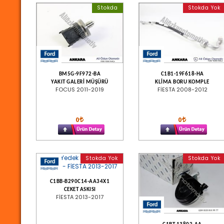
Stokda
Stokda Yok
BM5G-9F972-BA
C1B1-19F618-HA
YAKIT GALERİ MÜŞÜRÜ
KLİMA BORU KOMPLE
FOCUS 2011-2019
FİESTA 2008-2012
0
0
Stokda Yok
Stokda Yok
C1BB-B290C14-AA34X1
CEKET ASKISI
FİESTA 2013-2017