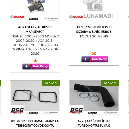
AG91-9F479-AC BOSCH
AV6Q-6M090-BB BOSCH
MAP SENSÖR
KIZDIRMA BUJİSİ EURO 5
TRANSİT 2006-2020 MONDEO
FOCUS 2011-2019
2007-2020 KUGA 2013-
FOCUS 2011-2018 FİESTA 2013-
CONNECT 2013- C-MAX 2011-
0
2020
0
Stokda
Stokda
BSG70-127-001 3M5Q-9K462-CA
AV2Q-6K683-BB İTHAL
TERMOSTAT GÖVDE CONTA
TURBO HORTUMU SAĞ