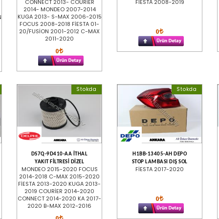
CONNECT 2013- COURİER
FIESTA 2008-2019
2014- MONDEO 2007-2014
KUGA 2013- S-MAX 2006-2015
N
FOCUS 2008-2018 FİESTA 01-
0
20/FUSİON 2001-2012 C-MAX
2011-2020
0
Stokda
Stokda
DS7Q-9D410-AA İTHAL
H1BB-13405-AH DEPO
YAKIT FİLTRESİ DİZEL
STOP LAMBASI DIŞ SOL
MONDEO 2015-2020 FOCUS
FİESTA 2017-2020
2014-2018 C-MAX 2015-2020
FİESTA 2013-2020 KUGA 2013-
2019 COURİER 2014-2020
0
CONNECT 2014-2020 KA 2017-
2020 B-MAX 2012-2016
0