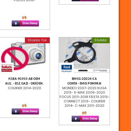
FOCUS 2018-
0
Stokda Yok
Stokda
H1BA-9G935-AB OEM
BM5G-2D224-CA
ALG. - EGZ.GAZI - OKSİJEN.
CONTA - EMIS POMPASI
COURIER 2014-2020
MONDEO 2007-2020 KUGA
2013- S-MAX 2006-2020
FOCUS 2011-2018 FİESTA 2013-
CONNECT 2013- COURİER
0
2014- C-MAX 2011-2020
0