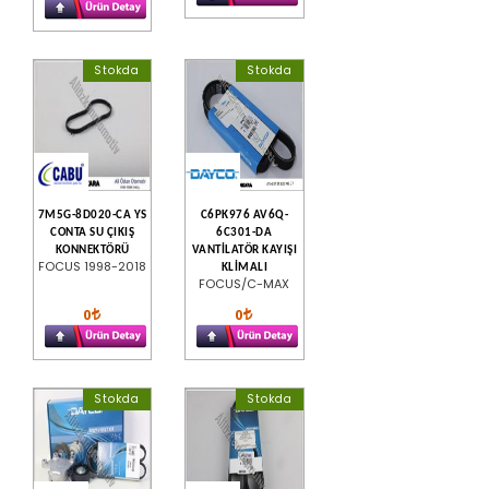
Stokda
Stokda
7M5G-8D020-CA YS
C6PK976 AV6Q-
CONTA SU ÇIKIŞ
6C301-DA
KONNEKTÖRÜ
VANTİLATÖR KAYIŞI
FOCUS 1998-2018
KLİMALI
FOCUS/C-MAX
0
0
Stokda
Stokda