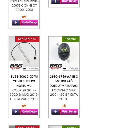
2012 FOCUS 1998-
2005 CONNECT
2002-2013
0
Stokda Yok
Stokda
8V21-8C012-CD YS
2S6Q-6766-AA BSG
YEDEK SU DEPO
MOTOR YAĞ
HORTUMU
DOLDURMA KAPAĞI
COURIER 2014-
FOCUS&C MAX
2020 B-MAX 2012-
2004-2011 FİESTA
FİESTA 2008-2018
2001-
0
0