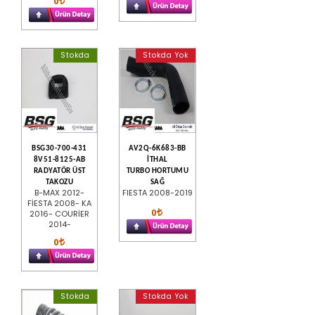
0
Stokda
Stokda Yok
BSG30-700-431
AV2Q-6K683-BB
8V51-8125-AB
İTHAL
RADYATÖR ÜST
TURBO HORTUMU
TAKOZU
SAĞ
B-MAX 2012-
FIESTA 2008-2019
FİESTA 2008- KA
0
2016- COURİER
2014-
0
Stokda
Stokda Yok