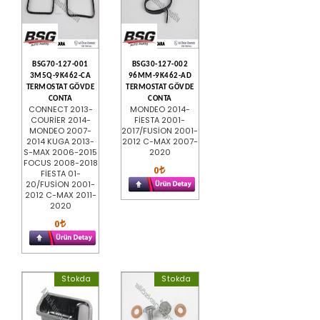
BSG70-127-001
BSG30-127-002
3M5Q-9K462-CA
96MM-9K462-AD
TERMOSTAT GÖVDE
TERMOSTAT GÖVDE
CONTA
CONTA
CONNECT 2013-
MONDEO 2014-
COURİER 2014-
FİESTA 2001-
MONDEO 2007-
2017/FUSİON 2001-
2014 KUGA 2013-
2012 C-MAX 2007-
S-MAX 2006-2015
2020
FOCUS 2008-2018
0
FİESTA 01-
20/FUSİON 2001-
2012 C-MAX 2011-
2020
0
Stokda
Stokda