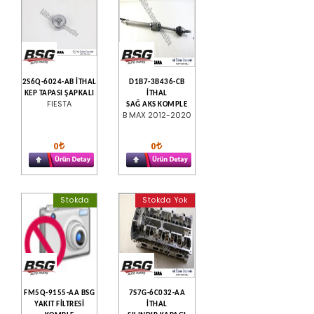
2S6Q-6024-AB İTHAL
D1B7-3B436-CB
KEP TAPASI ŞAPKALI
İTHAL
FIESTA
SAĞ AKS KOMPLE
B MAX 2012-2020
0
0
Stokda
Stokda Yok
FM5Q-9155-AA BSG
7S7G-6C032-AA
YAKIT FİLTRESİ
İTHAL