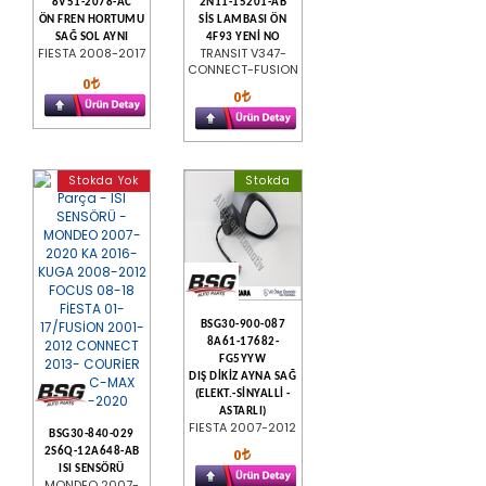
8V51-2078-AC
2N11-15201-AB
ÖN FREN HORTUMU
SİS LAMBASI ÖN
SAĞ SOL AYNI
4F93 YENİ NO
FIESTA 2008-2017
TRANSIT V347-
CONNECT-FUSION
0
0
Stokda Yok
Stokda
BSG30-900-087
8A61-17682-
FG5YYW
DIŞ DİKİZ AYNA SAĞ
(ELEKT.-SİNYALLİ -
ASTARLI)
FIESTA 2007-2012
BSG30-840-029
0
2S6Q-12A648-AB
ISI SENSÖRÜ
MONDEO 2007-