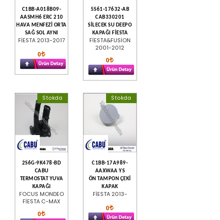
C1BB-A018B09-
5S61-17632-AB
AASMH6 ERC 210
CAB330201
HAVA MENFEZİ ORTA
SİLECEK SU DEEPO
SAĞ SOL AYNI
KAPAĞI FİESTA
FİESTA 2013-2017
FİESTA&FUSİON
2001-2012
0
0
Stokda
Stokda
2S6G-9K478-BD
C1BB-17A989-
CABU
AAXWAA YS
TERMOSTAT YUVA
ÖN TAMPON ÇEKİ
KAPAĞI
KAPAK
FOCUS MONDEO
FİESTA 2013-
FİESTA C-MAX
0
0