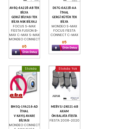
AV6Q-6A228-AB TEK
DS7G-6A228-AA
BİLYA
İTHAL
GERGİ BİLYASI TEK
GERGİ KÜTÜK TEK
BİLYA NSK BİLYALI
BİLYA
FOCUS S-MAX
MONDEO S-MAX
FİESTA FUSİON B-
FOCUS FİESTA
MAX C-MAX S-MAX
CONNECT C-MAX
MONDEO CONNECT
0
0
Stokda
Stokda Yok
BM5Q-19A216-AD
ME8V5J-2K021-AB
İTHAL
AXAM
V KAYIŞ AVARE
ÖN BALATA FİESTA
FİESTA 2008-2020
BİLYASI
MONDEO CONNECT