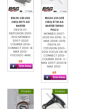
BSG30-160-004
BSG30-230-038
2S6Q-6675-AD
2S6Q-6730-AA
KARTER
KARTER TAPASI
FIESTA 01-
PULLU
08/FUSİON 2001-
MONDEO 2007-
2012 MONDEO
2020 KA 2016- S-
2007-2020
MAX 2006-2015
COURİER 2014-
FİESTA 01-
CONNECT 2013- B-
17/FUSİON 2001-
MAX 2012-
2012 FOCUS 08-18
FOCUS/C-MAX
CONNECT 2013-
COURİER 2014- C-
0
MAX 2007-2020 B-
MAX 2012-
0
Stokda
Stokda