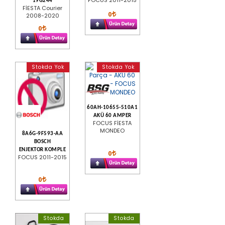
19G244
FİESTA Courier
0
2008-2020
0
Stokda Yok
Stokda Yok
60AH-10655-510A1
AKÜ 60 AMPER
FOCUS FİESTA
MONDEO
8A6G-9F593-AA
BOSCH
ENJEKTOR KOMPLE
0
FOCUS 2011-2015
0
Stokda
Stokda