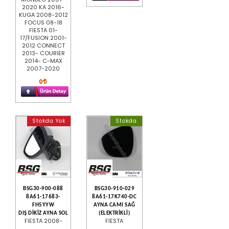
2020 KA 2016-
KUGA 2008-2012
FOCUS 08-18
FİESTA 01-
17/FUSİON 2001-
2012 CONNECT
2013- COURİER
2014- C-MAX
2007-2020
0
Stokda Yok
Stokda
BSG30-900-088
BSG30-910-029
8A61-17683-
8A61-17K740-DC
FH5YYW
AYNA CAMI SAĞ
DIŞ DİKİZ AYNA SOL
(ELEKTRİKLİ)
FIESTA 2008-
FIESTA