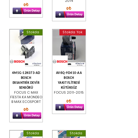
2014
0
0
Stokda
Stokda Yok
4M5G-12K073-AD
AV6Q-9D410-AA
BOSCH
BOSCH
EKSANTRİK DEVİR
YAKIT FLİTRESİ
SENSÖRÜ
KÜTÜKSÜZ
FOCUS C MAX
FOCUS 2011-2015
FİESTA KA MONDEO
0
B MAX ECOSPORT
0
Stokda
Stokda