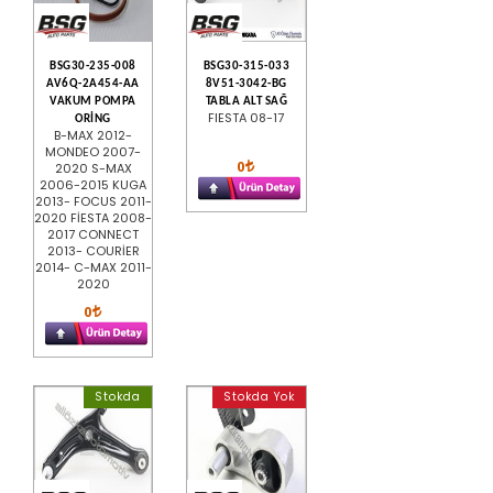
BSG30-235-008
BSG30-315-033
AV6Q-2A454-AA
8V51-3042-BG
VAKUM POMPA
TABLA ALT SAĞ
FIESTA 08-17
ORİNG
B-MAX 2012-
MONDEO 2007-
0
2020 S-MAX
2006-2015 KUGA
2013- FOCUS 2011-
2020 FİESTA 2008-
2017 CONNECT
2013- COURİER
2014- C-MAX 2011-
2020
0
Stokda
Stokda Yok