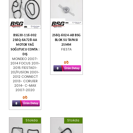
BSG30-116-002
2S6Q-6024-AB BSG
2S6Q-6A728-AA
BLOK SU TAPASI
MOTOR YAĞ
25MM
FIESTA
SOĞUTUCU CONTA :
DIŞ
MONDEO 2007-
0
2014 FOCUS 2011-
2015 FİESTA01-
20/FUSİON 2001-
2012 CONNECT
2013- CORUİER
2014- C-MAX
2007-2020
0
Stokda
Stokda