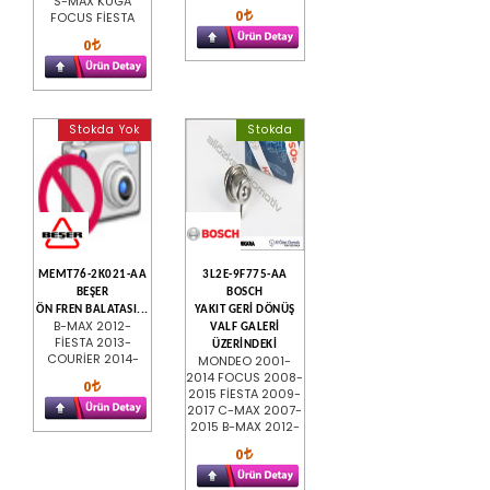
S-MAX KUGA
0
FOCUS FİESTA
0
Stokda Yok
Stokda
MEMT76-2K021-AA
3L2E-9F775-AA
BEŞER
BOSCH
ÖN FREN BALATASI...
YAKIT GERİ DÖNÜŞ
B-MAX 2012-
VALF GALERİ
FİESTA 2013-
ÜZERİNDEKİ
COURİER 2014-
MONDEO 2001-
2014 FOCUS 2008-
0
2015 FİESTA 2009-
2017 C-MAX 2007-
2015 B-MAX 2012-
0