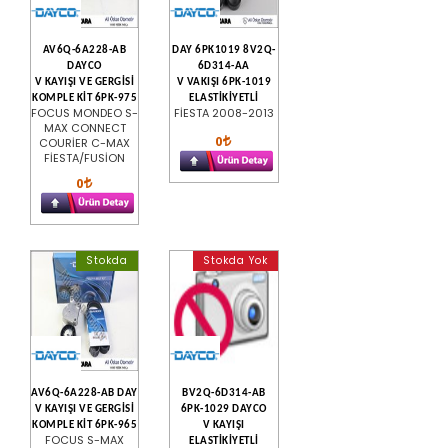
AV6Q-6A228-AB
DAY 6PK1019 8V2Q-
DAYCO
6D314-AA
V KAYIŞI VE GERGİSİ
V VAKIŞI 6PK-1019
KOMPLE KİT 6PK-975
ELASTİKİYETLİ
FOCUS MONDEO S-
FİESTA 2008-2013
MAX CONNECT
0
COURİER C-MAX
FİESTA/FUSİON
0
Stokda
Stokda Yok
AV6Q-6A228-AB DAY
BV2Q-6D314-AB
V KAYIŞI VE GERGİSİ
6PK-1029 DAYCO
KOMPLE KİT 6PK-965
V KAYIŞI
FOCUS S-MAX
ELASTİKİYETLİ