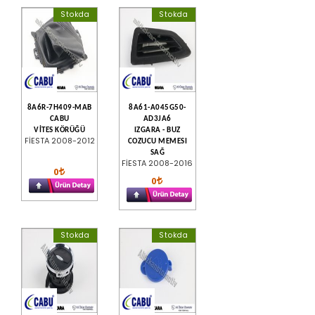
Stokda
Stokda
8A6R-7H409-MAB
8A61-A045G50-
CABU
AD3JA6
VİTES KÖRÜĞÜ
IZGARA - BUZ
FİESTA 2008-2012
COZUCU MEMESI
SAĞ
FİESTA 2008-2016
0
0
Stokda
Stokda