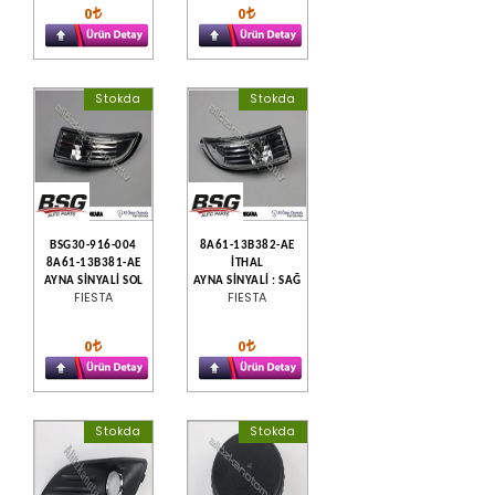
0
0
Stokda
Stokda
BSG30-916-004
8A61-13B382-AE
8A61-13B381-AE
İTHAL
AYNA SİNYALİ SOL
AYNA SİNYALİ : SAĞ
FIESTA
FIESTA
0
0
Stokda
Stokda