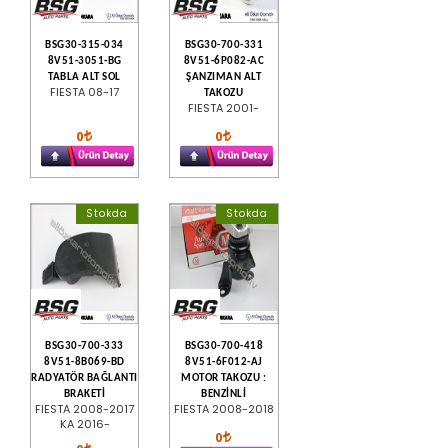
BSG30-315-034
BSG30-700-331
8V51-3051-BG
8V51-6P082-AC
TABLA ALT SOL
ŞANZIMAN ALT
FIESTA 08-17
TAKOZU
FIESTA 2001-
0
0
Stokda
Stokda
BSG30-700-333
BSG30-700-418
8V51-8B069-BD
8V51-6F012-AJ
RADYATÖR BAĞLANTI
MOTOR TAKOZU :
BRAKETİ
BENZİNLİ
FIESTA 2008-2017
FIESTA 2008-2018
KA 2016-
0