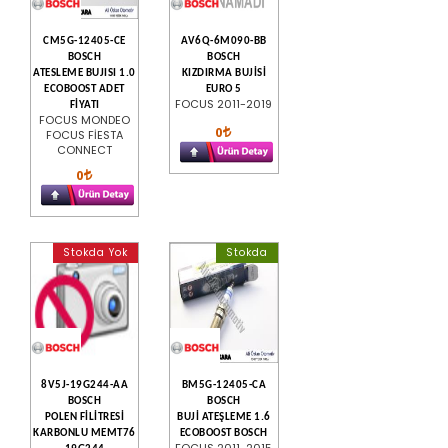
CM5G-12405-CE
AV6Q-6M090-BB
BOSCH
BOSCH
ATESLEME BUJISI 1.0
KIZDIRMA BUJİSİ
ECOBOOST ADET
EURO 5
FOCUS 2011-2019
FİYATI
FOCUS MONDEO
0
FOCUS FİESTA
CONNECT
0
Stokda Yok
Stokda
8V5J-19G244-AA
BM5G-12405-CA
BOSCH
BOSCH
POLEN FİLİTRESİ
BUJİ ATEŞLEME 1.6
KARBONLU MEMT76
ECOBOOST BOSCH
FOCUS 2011-2015