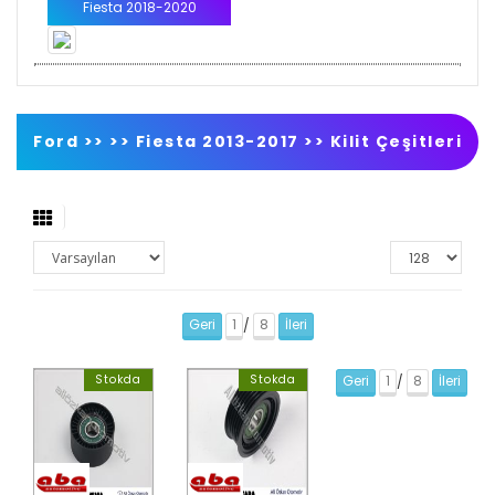
Fiesta 2018-2020
Ford >>
>>
Fiesta 2013-2017
>>
Kilit Çeşitleri
Geri
1
8
İleri
/
Stokda
Stokda
Geri
1
8
İleri
/