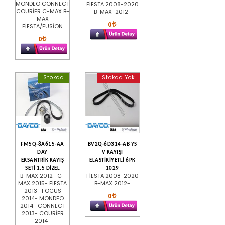
MONDEO CONNECT
FİESTA 2008-2020
COURİER C-MAX B-
B-MAX-2012-
MAX
0
FİESTA/FUSİON
0
Stokda
Stokda Yok
FM5Q-8A615-AA
BV2Q-6D314-AB YS
DAY
V KAYIŞI
EKSANTRİK KAYIŞ
ELASTİKİYETLİ 6PK
SETİ 1.5 DİZEL
1029
B-MAX 2012- C-
FİESTA 2008-2020
MAX 2015- FİESTA
B-MAX 2012-
2013- FOCUS
0
2014- MONDEO
2014- CONNECT
2013- COURİER
2014-