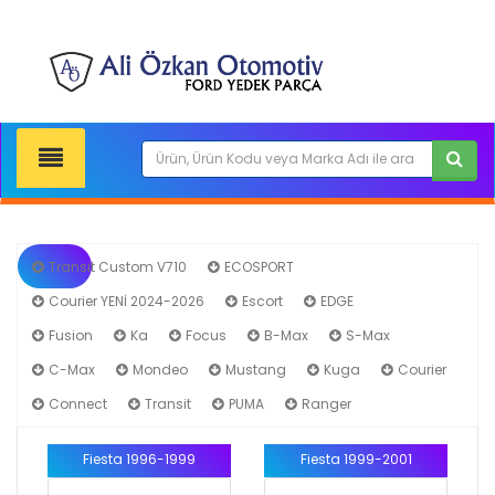
Transit Custom V710
ECOSPORT
Courier YENİ 2024-2026
Escort
EDGE
Fiesta
Fusion
Ka
Focus
B-Max
S-Max
C-Max
Mondeo
Mustang
Kuga
Courier
Connect
Transit
PUMA
Ranger
Fiesta 1996-1999
Fiesta 1999-2001