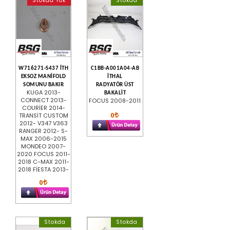
Stokda Yok
Stokda
W716271-S437 İTH
C1BB-A001A04-AB
EKSOZ MANİFOLD
İTHAL
SOMUNU BAKIR
RADYATÖR ÜST
KUGA 2013-
BAKALİT
CONNECT 2013-
FOCUS 2008-2011
COURİER 2014-
0
TRANSİT CUSTOM
2012- V347 V363
RANGER 2012- S-
MAX 2006-2015
MONDEO 2007-
2020 FOCUS 2011-
2018 C-MAX 2011-
2018 FİESTA 2013-
0
Stokda
Stokda