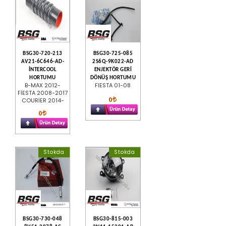
BSG30-720-213
BSG30-725-085
AV21-6C646-AD-
2S6Q-9K022-AD
İNTERCOOL
ENJEKTÖR GERİ
HORTUMU
DÖNÜŞ HORTUMU
B-MAX 2012-
FIESTA 01-08
FİESTA 2008-2017
0
COURİER 2014-
0
Stokda
Stokda
BSG30-730-048
BSG30-815-003