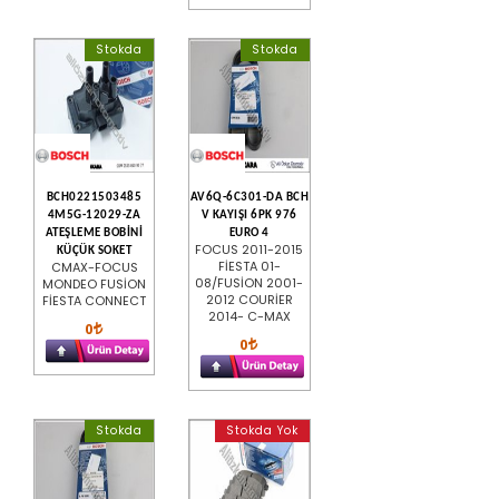
Stokda
Stokda
BCH0221503485
AV6Q-6C301-DA BCH
4M5G-12029-ZA
V KAYIŞI 6PK 976
ATEŞLEME BOBİNİ
EURO 4
FOCUS 2011-2015
KÜÇÜK SOKET
FİESTA 01-
CMAX-FOCUS
08/FUSİON 2001-
MONDEO FUSİON
2012 COURİER
FİESTA CONNECT
2014- C-MAX
0
0
Stokda
Stokda Yok