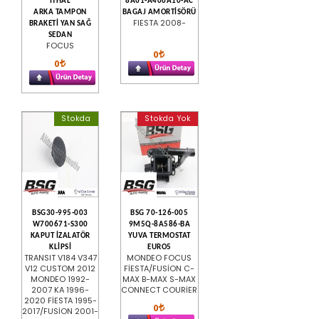
İTHAL
8A61-A406A10-AC
ARKA TAMPON
BAGAJ AMORTİSÖRÜ
FIESTA 2008-
BRAKETİ YAN SAĞ
SEDAN
FOCUS
0
0
Stokda
Stokda Yok
BSG30-995-003
BSG 70-126-005
W700671-S300
9M5Q-8A586-BA
KAPUT İZALATÖR
YUVA TERMOSTAT
KLİPSİ
EURO5
TRANSIT V184 V347
MONDEO FOCUS
V12 CUSTOM 2012
FİESTA/FUSİON C-
MONDEO 1992-
MAX B-MAX S-MAX
2007 KA 1996-
CONNECT COURİER
2020 FİESTA 1995-
0
2017/FUSİON 2001-