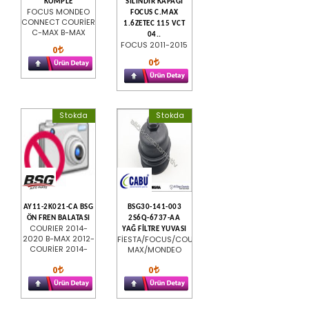
KOMPLE
SILINDIR KAPAGI
FOCUS MONDEO
FOCUS C.MAX
CONNECT COURİER
1.6ZETEC 115 VCT
C-MAX B-MAX
04..
FOCUS 2011-2015
0
0
Stokda
Stokda
AY11-2K021-CA BSG
BSG30-141-003
ÖN FREN BALATASI
2S6Q-6737-AA
COURIER 2014-
YAĞ FİLTRE YUVASI
2020 B-MAX 2012-
FİESTA/FOCUS/COURİER/C-
COURİER 2014-
MAX/MONDEO
0
0