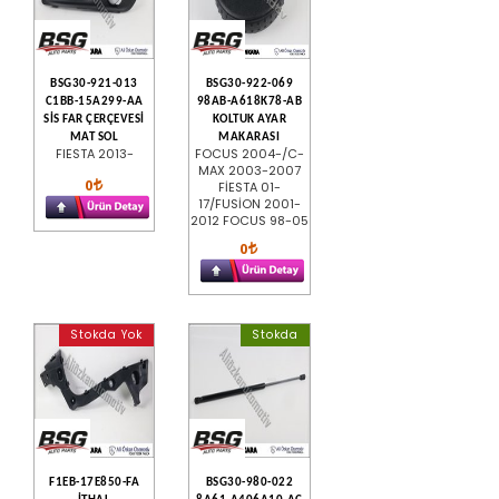
BSG30-921-013
BSG30-922-069
C1BB-15A299-AA
98AB-A618K78-AB
SİS FAR ÇERÇEVESİ
KOLTUK AYAR
MAT SOL
MAKARASI
FIESTA 2013-
FOCUS 2004-/C-
MAX 2003-2007
0
FİESTA 01-
17/FUSİON 2001-
2012 FOCUS 98-05
0
Stokda Yok
Stokda
F1EB-17E850-FA
BSG30-980-022