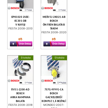
6PK1020 2S6E-
ME8V5J-2K021-AB
6C301-DB
BOSCH
V KAYIŞI
ÖN FREN BALATASI
FİESTA 2008-2013
TAKIM
FİESTA 2008-2020
0
0
Stokda
Stokda
8V51-2200-AD
7S7G-9F991-CA
BOSCH
BOSCH
ARKA KAMPANA
GAZ KELEBEĞİ
BALATA
KOMPLE 1,6 BEZİNLİ
FİESTA 2008-2018
MONDEO 2007-