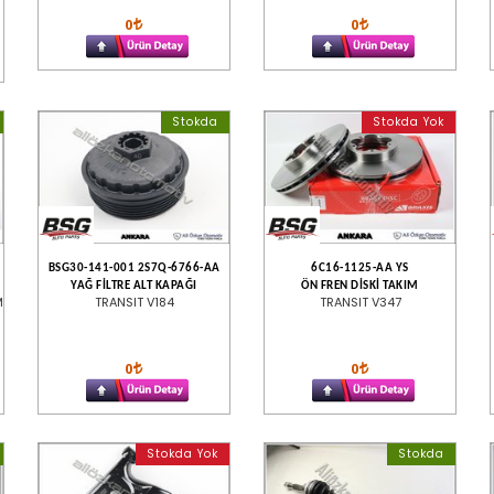
0
0
Stokda
Stokda Yok
BSG30-141-001 2S7Q-6766-AA
6C16-1125-AA YS
YAĞ FİLTRE ALT KAPAĞI
ÖN FREN DİSKİ TAKIM
M
TRANSIT V184
TRANSIT V347
0
0
Stokda Yok
Stokda