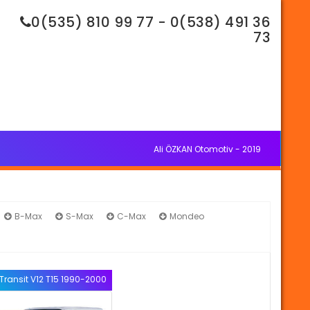
0(535) 810 99 77 - 0(538) 491 36
73
Ali ÖZKAN Otomotiv - 2019
B-Max
S-Max
C-Max
Mondeo
Transit V12 T15 1990-2000