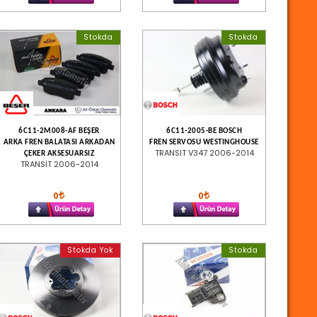
Stokda
Stokda
6C11-2M008-AF BEŞER
6C11-2005-BE BOSCH
ARKA FREN BALATASI ARKADAN
FREN SERVOSU WESTINGHOUSE
TRANSIT V347 2006-2014
ÇEKER AKSESUARSIZ
TRANSİT 2006-2014
0
0
Stokda Yok
Stokda