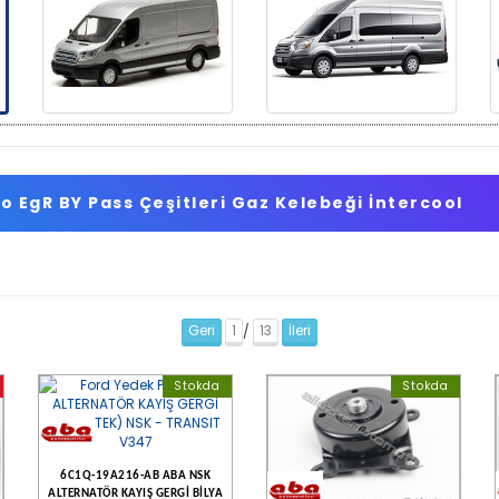
o EgR BY Pass Çeşitleri Gaz Kelebeği İntercool
Geri
1
13
İleri
/
Stokda
Stokda
6C1Q-19A216-AB ABA NSK
ALTERNATÖR KAYIŞ GERGİ BİLYA