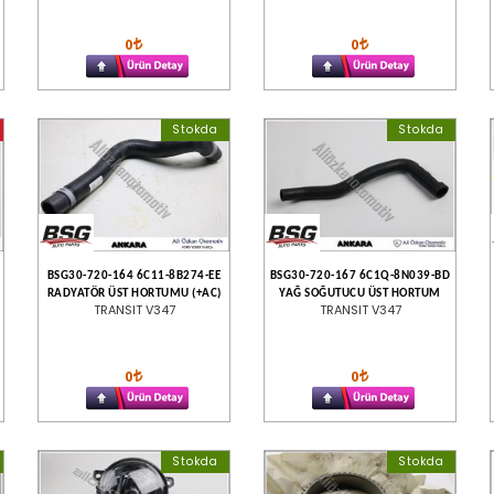
0
0
Stokda
Stokda
BSG30-720-164 6C11-8B274-EE
BSG30-720-167 6C1Q-8N039-BD
RADYATÖR ÜST HORTUMU (+AC)
YAĞ SOĞUTUCU ÜST HORTUM
TRANSIT V347
TRANSIT V347
0
0
Stokda
Stokda