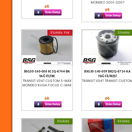
MONDEO 2001-2007
0
0
Stokda Yok
Stokda
BSG30-140-006 6C1Q-6744-BA
BSG30-140-009 BK2Q-6714-AA
YAĞ FİLTRE
YAĞ FİLTRESİ
TRANSIT V347 CUSTOM S-MAX
TRANSIT V347 TRANSİT CUSTO
MONDEO KUGA FOCUS C-MAX
0
0
Stokda
Stokda