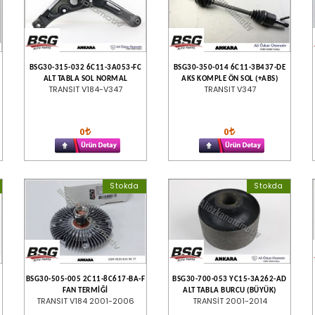
BSG30-315-032 6C11-3A053-FC
BSG30-350-014 6C11-3B437-DE
ALT TABLA SOL NORMAL
AKS KOMPLE ÖN SOL (+ABS)
TRANSIT V184-V347
TRANSIT V347
0
0
Stokda
Stokda
BSG30-505-005 2C11-8C617-BA-F
BSG30-700-053 YC15-3A262-AD
FAN TERMİĞİ
ALT TABLA BURCU (BÜYÜK)
TRANSIT V184 2001-2006
TRANSİT 2001-2014