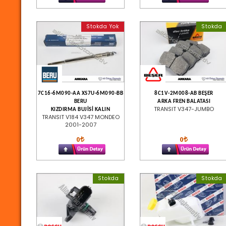
Stokda Yok
Stokda
7C16-6M090-AA XS7U-6M090-BB
8C1V-2M008-AB BEŞER
BERU
ARKA FREN BALATASI
TRANSIT V347-JUMBO
KIZDIRMA BUJİSİ KALIN
TRANSIT V184 V347 MONDEO
2001-2007
0
0
Stokda
Stokda