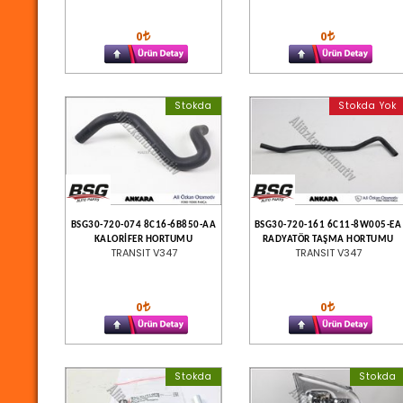
0
0
Stokda
Stokda Yok
BSG30-720-074 8C16-6B850-AA
BSG30-720-161 6C11-8W005-EA
KALORİFER HORTUMU
RADYATÖR TAŞMA HORTUMU
TRANSIT V347
TRANSIT V347
0
0
Stokda
Stokda