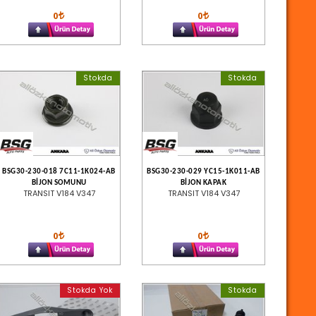
0
0
Stokda
Stokda
BSG30-230-018 7C11-1K024-AB
BSG30-230-029 YC15-1K011-AB
BİJON SOMUNU
BİJON KAPAK
TRANSIT V184 V347
TRANSIT V184 V347
0
0
Stokda Yok
Stokda