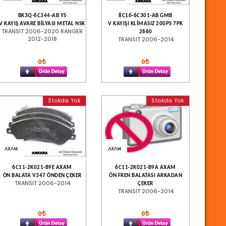
BK3Q-6C344-AB YS
8C16-6C301-AB GMB
V KAYIŞ AVARE BİLYASI METAL NSK
V KAYIŞI KLİMASIZ 200PS 7PK
TRANSIT 2006-2020 RANGER
2660
2012-2018
TRANSİT 2006-2014
0
0
Stokda Yok
Stokda Yok
6C11-2K021-B9E AXAM
6C11-2K021-B9A AXAM
ÖN BALATA V347 ÖNDEN ÇEKER
ÖN FREN BALATASI ARKADAN
TRANSİT 2006-2014
ÇEKER
TRANSİT 2006-2014
0
0