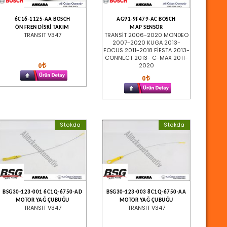
6C16-1125-AA BOSCH
AG91-9F479-AC BOSCH
ÖN FREN DİSKİ TAKIM
MAP SENSÖR
TRANSIT V347
TRANSİT 2006-2020 MONDEO
2007-2020 KUGA 2013-
FOCUS 2011-2018 FİESTA 2013-
CONNECT 2013- C-MAX 2011-
0
2020
0
Stokda
Stokda
BSG30-123-001 6C1Q-6750-AD
BSG30-123-003 8C1Q-6750-AA
MOTOR YAĞ ÇUBUĞU
MOTOR YAĞ ÇUBUĞU
TRANSIT V347
TRANSIT V347