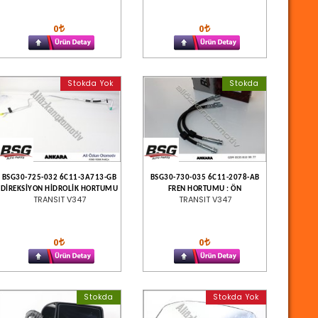
0
0
Stokda Yok
Stokda
BSG30-725-032 6C11-3A713-GB
BSG30-730-035 6C11-2078-AB
DİREKSİYON HİDROLİK HORTUMU
FREN HORTUMU : ÖN
TRANSIT V347
TRANSIT V347
0
0
Stokda
Stokda Yok