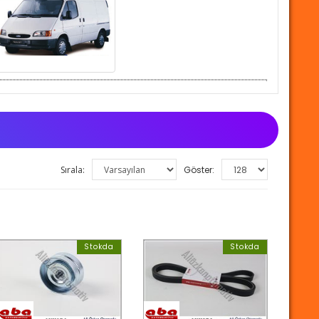
Sırala:
Göster:
Stokda
Stokda