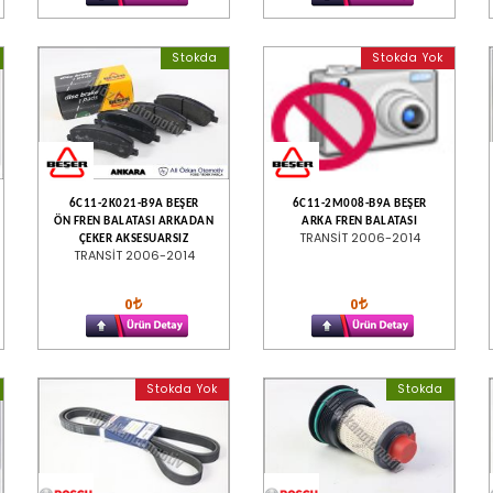
Stokda
Stokda Yok
6C11-2K021-B9A BEŞER
6C11-2M008-B9A BEŞER
ÖN FREN BALATASI ARKADAN
ARKA FREN BALATASI
TRANSİT 2006-2014
ÇEKER AKSESUARSIZ
TRANSİT 2006-2014
0
0
Stokda Yok
Stokda