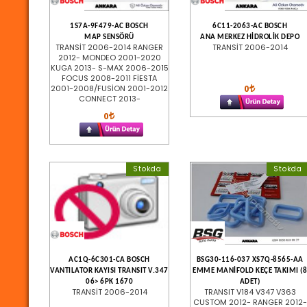
1S7A-9F479-AC BOSCH
6C11-2063-AC BOSCH
MAP SENSÖRÜ
ANA MERKEZ HİDROLİK DEPO
TRANSİT 2006-2014 RANGER
TRANSİT 2006-2014
2012- MONDEO 2001-2020
KUGA 2013- S-MAX 2006-2015
FOCUS 2008-2011 FİESTA
0
2001-2008/FUSİON 2001-2012
CONNECT 2013-
0
Stokda
Stokda
AC1Q-6C301-CA BOSCH
BSG30-116-037 XS7Q-8565-AA
VANTILATOR KAYISI TRANSIT V.347
EMME MANİFOLD KEÇE TAKIMI (8
06> 6PK 1670
ADET)
TRANSİT 2006-2014
TRANSIT V184 V347 V363
CUSTOM 2012- RANGER 2012-