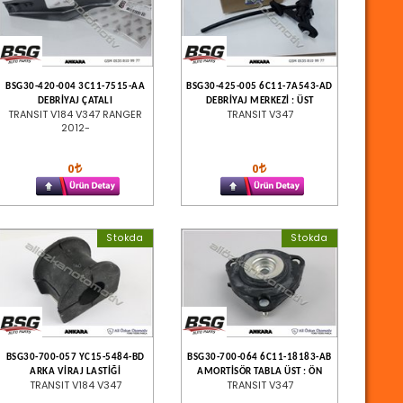
BSG30-420-004 3C11-7515-AA
BSG30-425-005 6C11-7A543-AD
DEBRİYAJ ÇATALI
DEBRİYAJ MERKEZİ : ÜST
TRANSIT V184 V347 RANGER
TRANSIT V347
2012-
0
0
Stokda
Stokda
BSG30-700-057 YC15-5484-BD
BSG30-700-064 6C11-18183-AB
ARKA VİRAJ LASTİĞİ
AMORTİSÖR TABLA ÜST : ÖN
TRANSIT V184 V347
TRANSIT V347