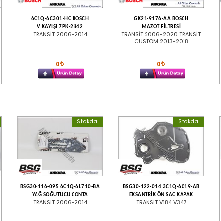
6C1Q-6C301-HC BOSCH
GK21-9176-AA BOSCH
V KAYIŞI 7PK-2842
MAZOT FİLTRESİ
TRANSİT 2006-2014
TRANSİT 2006-2020 TRANSİT
CUSTOM 2013-2018
0
0
Stokda
Stokda
BSG30-116-095 6C1Q-6L710-BA
BSG30-122-014 3C1Q-6019-AB
YAĞ SOĞUTUCU CONTA
EKSANTRİK ÖN SAC KAPAK
TRANSIT 2006-2014
TRANSIT V184 V347