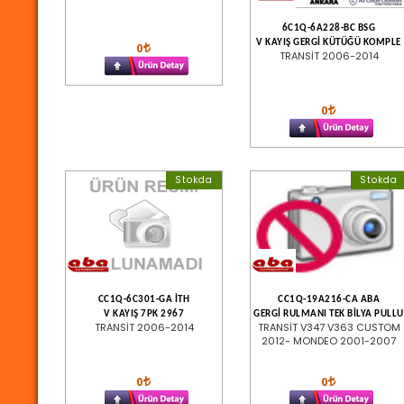
6C1Q-6A228-BC BSG
V KAYIŞ GERGİ KÜTÜĞÜ KOMPLE
0
TRANSİT 2006-2014
0
Stokda
Stokda
CC1Q-6C301-GA İTH
CC1Q-19A216-CA ABA
V KAYIŞ 7PK 2967
GERGİ RULMANI TEK BİLYA PULLU
TRANSİT 2006-2014
TRANSİT V347 V363 CUSTOM
2012- MONDEO 2001-2007
0
0