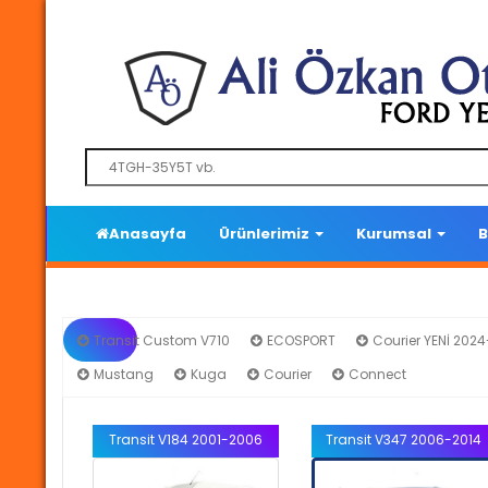
Anasayfa
Ürünlerimiz
Kurumsal
B
Transit Custom V710
ECOSPORT
Courier YENİ 202
Mustang
Kuga
Courier
Connect
Trans
Transit V184 2001-2006
Transit V347 2006-2014