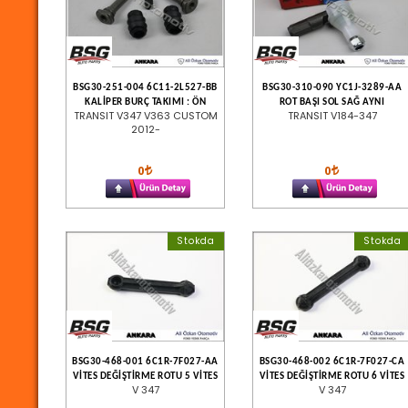
BSG30-251-004 6C11-2L527-BB
BSG30-310-090 YC1J-3289-AA
KALİPER BURÇ TAKIMI : ÖN
ROT BAŞI SOL SAĞ AYNI
TRANSIT V347 V363 CUSTOM
TRANSIT V184-347
2012-
0
0
Stokda
Stokda
BSG30-468-001 6C1R-7F027-AA
BSG30-468-002 6C1R-7F027-CA
VİTES DEĞİŞTİRME ROTU 5 VİTES
VİTES DEĞİŞTİRME ROTU 6 VİTES
V 347
V 347