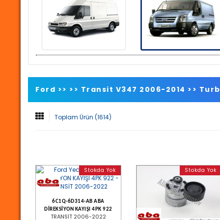
Ford >>
>>
Transit V347 2006-2014
>>
Turb
Toplam Ürün (1614)
Stokda Yok
Stokda Yok
6C1Q-6D314-AB ABA
DİREKSİYON KAYIŞI 4PK 922
TRANSİT 2006-2022