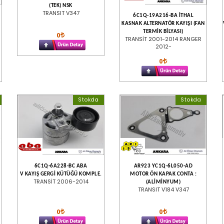
(TEK) NSK
TRANSIT V347
6C1Q-19A216-BA İTHAL
KASNAK ALTERNATÖR KAYIŞI (FAN
TERMİK BİLYASI)
0
TRANSİT 2001-2014 RANGER
2012-
0
Stokda
Stokda
6C1Q-6A228-BC ABA
AR923 YC1Q-6L050-AD
V KAYIŞ GERGİ KÜTÜĞÜ KOMPLE.
MOTOR ÖN KAPAK CONTA :
TRANSİT 2006-2014
(ALİMİNYUM)
TRANSIT V184 V347
0
0