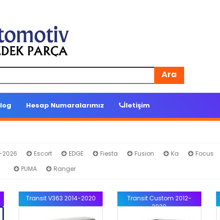
Ara
log
Hesap Numaralarımız
İletişim
4-2026
Escort
EDGE
Fiesta
Fusion
Ka
Focus
it
PUMA
Ranger
Transit V363 2014-2020
Transit Custom 2012-
2020