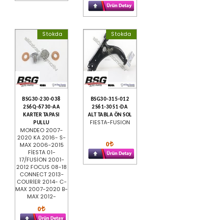
Stokda
Stokda
BSG30-230-038
BSG30-315-012
2S6Q-6730-AA
2S61-3051-DA
KARTER TAPASI
ALT TABLA ÖN SOL
FIESTA-FUSION
PULLU
MONDEO 2007-
2020 KA 2016- S-
0
MAX 2006-2015
FİESTA 01-
17/FUSİON 2001-
2012 FOCUS 08-18
CONNECT 2013-
COURİER 2014- C-
MAX 2007-2020 B-
MAX 2012-
0