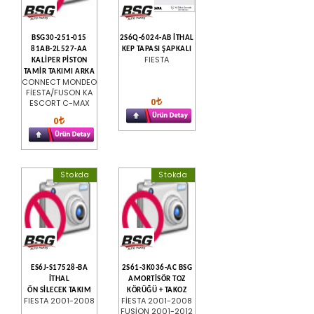
BSG30-251-015
2S6Q-6024-AB İTHAL
81AB-2L527-AA
KEP TAPASI ŞAPKALI
FIESTA
KALİPER PİSTON
TAMİR TAKIMI ARKA
CONNECT MONDEO
FİESTA/FUSON KA
0
ESCORT C-MAX
0
Stokda
Stokda
ES6J-S17528-BA
2S61-3K036-AC BSG
İTHAL
AMORTİSÖR TOZ
ÖN SİLECEK TAKIM
KÖRÜĞÜ + TAKOZ
FIESTA 2001-2008
FİESTA 2001-2008
FUSİON 2001-2012