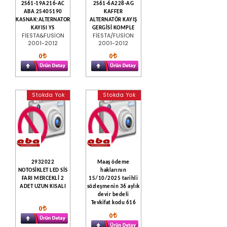
2S61-19A216-AC
2S61-6A228-AG
ABA 25405190
KAFFER
KASNAK:ALTERNATOR
ALTERNATÖR KAYIŞ
KAYISI YS
GERGİSİ KOMPLE
FİESTA&FUSİON
FİESTA/FUSİON
2001-2012
2001-2012
0
0
Stokda Yok
Stokda Yok
2932022
Maaş ödeme
NOTOSİKLET LED SİS
haklarının
FARI MERCEKLİ 2
15/10/2025 tarihli
ADET UZUN KISALI
sözleşmenin 36 aylık
devir bedeli
Tevkifat kodu 616
0
0