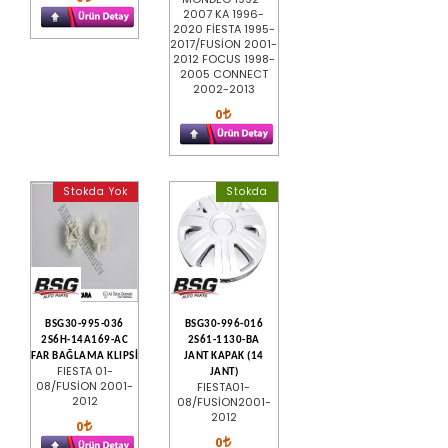
2007 KA 1996-
2020 FİESTA 1995-
2017/FUSİON 2001-
2012 FOCUS 1998-
2005 CONNECT
2002-2013
0
Stokda Yok
Stokda
BSG30-995-036
BSG30-996-016
2S6H-14A169-AC
2S61-1130-BA
FAR BAĞLAMA KLIPSİ
JANT KAPAK (14
FIESTA 01-
JANT)
08/FUSİON 2001-
FIESTA01-
2012
08/FUSİON2001-
2012
0
0