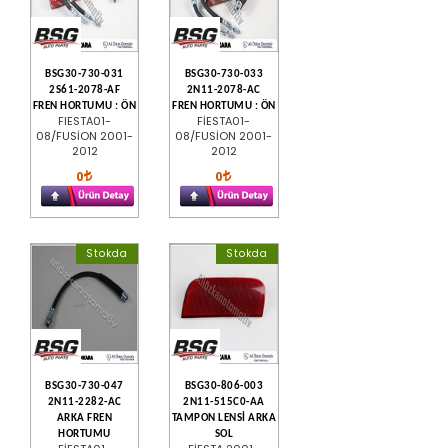
BSG30-730-031
BSG30-730-033
2S61-2078-AF
2N11-2078-AC
FREN HORTUMU : ÖN
FREN HORTUMU : ÖN
FIESTA01-
FİESTA01-
08/FUSİON 2001-
08/FUSİON 2001-
2012
2012
0
0
Stokda
Stokda
BSG30-730-047
BSG30-806-003
2N11-2282-AC
2N11-515C0-AA
ARKA FREN
TAMPON LENSİ ARKA
HORTUMU
SOL