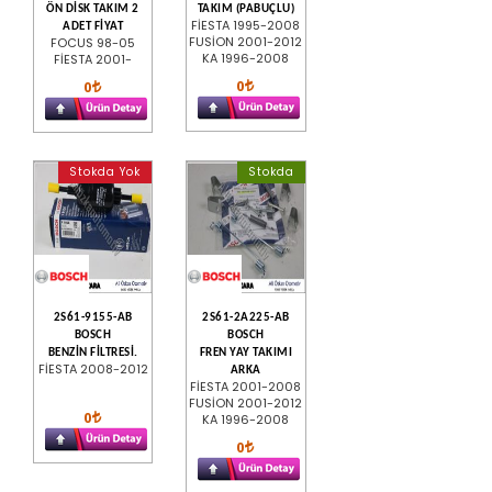
ÖN DİSK TAKIM 2
TAKIM (PABUÇLU)
FİESTA 1995-2008
ADET FİYAT
FUSİON 2001-2012
FOCUS 98-05
KA 1996-2008
FİESTA 2001-
0
0
Stokda Yok
Stokda
2S61-9155-AB
2S61-2A225-AB
BOSCH
BOSCH
BENZİN FİLTRESİ.
FREN YAY TAKIMI
FİESTA 2008-2012
ARKA
FİESTA 2001-2008
FUSİON 2001-2012
0
KA 1996-2008
0