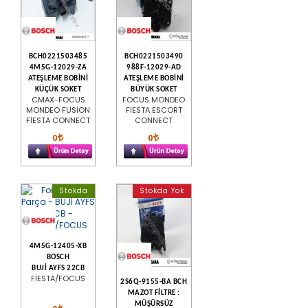
BCH0221503485
BCH0221503490
4M5G-12029-ZA
988F-12029-AD
ATEŞLEME BOBİNİ
ATEŞLEME BOBİNİ
KÜÇÜK SOKET
BÜYÜK SOKET
CMAX-FOCUS
FOCUS MONDEO
MONDEO FUSİON
FİESTA ESCORT
FİESTA CONNECT
CONNECT
0
0
Stokda
Stokda Yok
4M5G-12405-XB
BOSCH
BUJİ AYFS 22CB
FİESTA/FOCUS
2S6Q-9155-BA BCH
MAZOT FİLTRE :
MÜŞÜRSÜZ