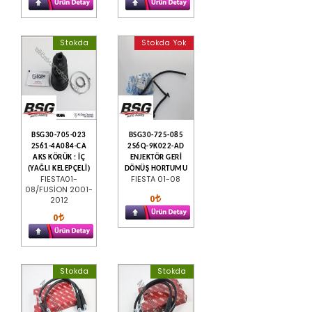
Stokda
Stokda Yok
BSG30-705-023
BSG30-725-085
2S61-4A084-CA
2S6Q-9K022-AD
AKS KÖRÜK : İÇ
ENJEKTÖR GERİ
(YAĞLI KELEPÇELİ)
DÖNÜŞ HORTUMU
FIESTA01-
FIESTA 01-08
08/FUSİON 2001-
0
2012
0
Stokda
Stokda