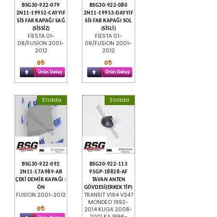
BSG30-922-079
BSG30-922-080
2N11-19952-CAYYIF
2N11-19953-DAYYIF
SİS FAR KAPAĞI SAĞ
SİS FAR KAPAĞI SOL
(SİSSİZ)
(SİSLİ)
FİESTA 01-
FİESTA 01-
08/FUSİON 2001-
08/FUSİON 2001-
2012
2012
0
0
Stokda
Stokda
BSG30-922-092
BSG30-922-113
2N11-17A989-AB
95GP-18828-AF
ÇEKİ DEMİR KAPAĞI :
TAVAN ANTEN
ÖN
GÖVDESİ(ERKEK TİP)
FUSİON 2001-2012
TRANSİT V184 V347
MONDEO 1992-
0
2014 KUGA 2008-
2012 KA 1996-