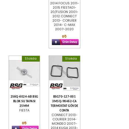
2014 FOCUS 2011-
2015 FİESTA01-
20/FUSİON 2001-
2012 CONNECT
2013- CORUİER
2014- C-MAX
2007-2020
0
Stokda
Stokda
2S6Q-6024-AB BSG
BSG70-127-001
BLOK SU TAPASI
3M5Q-9K462-CA
25MM
TERMOSTAT GÖVDE
FIESTA
CONTA
CONNECT 2013-
COURİER 2014-
0
MONDEO 2007-
2014 KUGA 2013-