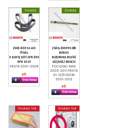
Stokda
Stokda
2S6E-6D314-AD
2S6Q-6M090-BB
İTHAL
BOSCH
V KAYIŞ SETİ 5PK 690
KIZDIRMA BUJİSİ
6PK 1019
GEÇMELİ BOSCH
FİESTA 2001-2008
FOCUS&C MAX
2003-2011 FİESTA
0
01-12/FUSİON
2001-2012
0
Stokda Yok
Stokda Yok