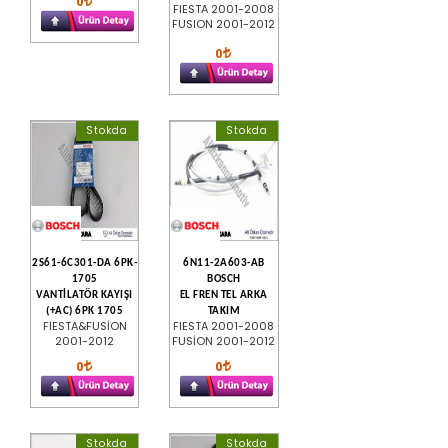
0
FIESTA 2001-2008
FUSION 2001-2012
0
Stokda
Stokda
2S61-6C301-DA 6PK-
6N11-2A603-AB
1705
BOSCH
VANTİLATÖR KAYIŞI
EL FREN TEL ARKA
(+AC) 6PK 1705
TAKIM
FIESTA&FUSİON
FIESTA 2001-2008
2001-2012
FUSİON 2001-2012
0
0
Stokda
Stokda