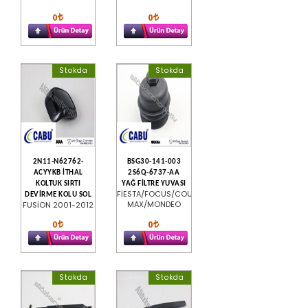
0
0
Stokda
Stokda
2N11-N62762-
BSG30-141-003
ACYYKB İTHAL
2S6Q-6737-AA
KOLTUK SIRTI
YAĞ FİLTRE YUVASI
FİESTA/FOCUS/COURİER/C-
DEVİRME KOLU SOL
MAX/MONDEO
FUSİON 2001-2012
0
0
Stokda
Stokda