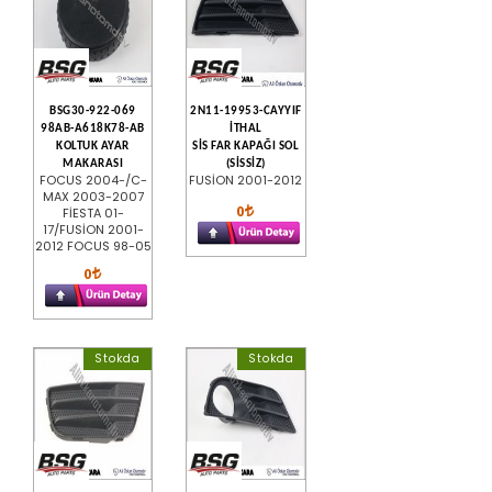
BSG30-922-069
2N11-19953-CAYYIF
98AB-A618K78-AB
İTHAL
KOLTUK AYAR
SİS FAR KAPAĞI SOL
MAKARASI
(SİSSİZ)
FOCUS 2004-/C-
FUSİON 2001-2012
MAX 2003-2007
0
FİESTA 01-
17/FUSİON 2001-
2012 FOCUS 98-05
0
Stokda
Stokda