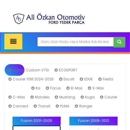
Transit Custom V710
ECOSPORT
Courier YENİ 2024-2026
Escort
EDGE
Fiesta
Fusion
Ka
Focus
B-Max
S-Max
C-Max
Mondeo
Mustang
Kuga
Courier
Connect
Transit
PUMA
Ranger
Fusion 2001-2005
Fusion 2006-2012