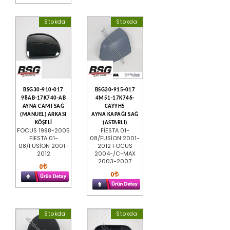
Stokda
Stokda
BSG30-910-017
BSG30-915-017
98AB-17K740-AB
4M51-17K746-
AYNA CAMI SAĞ
CAYYH5
(MANUEL) ARKASI
AYNA KAPAĞI SAĞ
KÖŞELİ
(ASTARLI)
FOCUS 1998-2005
FİESTA 01-
FİESTA 01-
08/FUSİON 2001-
08/FUSİON 2001-
2012 FOCUS
2012
2004-/C-MAX
2003-2007
0
0
Stokda
Stokda