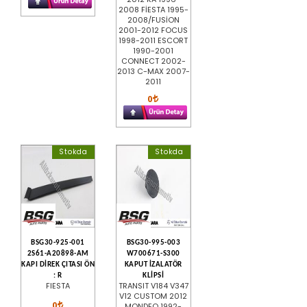
2008 FİESTA 1995-
2008/FUSİON
2001-2012 FOCUS
1998-2011 ESCORT
1990-2001
CONNECT 2002-
2013 C-MAX 2007-
2011
0
Stokda
Stokda
BSG30-925-001
BSG30-995-003
2S61-A20898-AM
W700671-S300
KAPI DİREK ÇITASI ÖN
KAPUT İZALATÖR
: R
KLİPSİ
FIESTA
TRANSIT V184 V347
V12 CUSTOM 2012
0
MONDEO 1992-