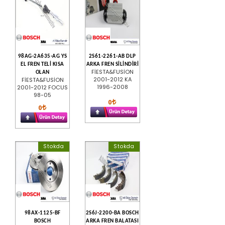
98AG-2A635-AG YS
2S61-2261-AB DLP
EL FREN TELİ KISA
ARKA FREN SİLİNDİRİ
FİESTA&FUSİON
OLAN
2001-2012 KA
FİESTA&FUSİON
1996-2008
2001-2012 FOCUS
98-05
0
0
Stokda
Stokda
98AX-1125-BF
2S6J-2200-BA BOSCH
BOSCH
ARKA FREN BALATASI