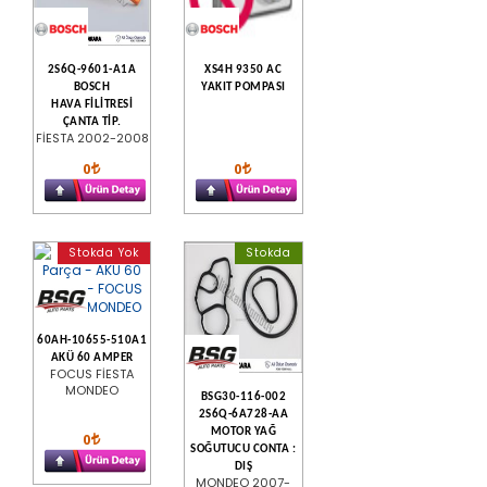
2S6Q-9601-A1A
XS4H 9350 AC
BOSCH
YAKIT POMPASI
HAVA FİLİTRESİ
ÇANTA TİP.
FİESTA 2002-2008
0
0
Stokda Yok
Stokda
60AH-10655-510A1
AKÜ 60 AMPER
FOCUS FİESTA
MONDEO
BSG30-116-002
2S6Q-6A728-AA
MOTOR YAĞ
0
SOĞUTUCU CONTA :
DIŞ
MONDEO 2007-