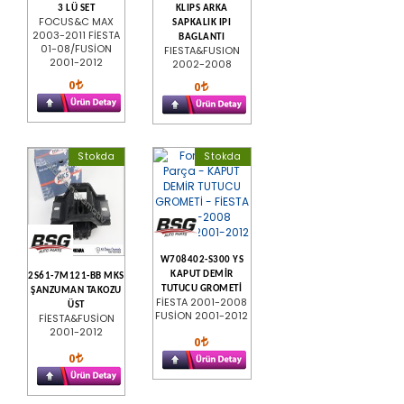
3 LÜ SET
KLIPS ARKA
FOCUS&C MAX
SAPKALIK IPI
2003-2011 FİESTA
BAGLANTI
01-08/FUSİON
FIESTA&FUSION
2001-2012
2002-2008
0
0
Stokda
Stokda
W708402-S300 YS
KAPUT DEMİR
2S61-7M121-BB MKS
TUTUCU GROMETİ
ŞANZUMAN TAKOZU
FİESTA 2001-2008
ÜST
FUSİON 2001-2012
FİESTA&FUSİON
2001-2012
0
0