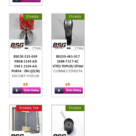
Stokda
Stokda
BSG30-325-009
BSG30-465-017
98AB-1104-AD
2S6R-7217-AC
5N11-1104-AA
VİTES TOPUZU SİYAH
CONNECT/FIESTA
PORYA : ÖN (ÇELİK)
ESCORT-FOCUS
0
0
Stokda Yok
Stokda