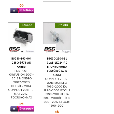
0
Stokda
Stokda
BSG30-160-004
BSG30-230-021
2S6Q-6675-AD
91AB-1K024-AC
KARTER
BİJON SOMUNU
FIESTA 01-
YÜKSÜKLÜ AÇIK
08/FUSİON 2001-
KROM
2012 MONDEO
CONNECT 2002-
2007-2020
2013 MONDEO
COURİER 2014-
1992-2007 KA
CONNECT 2013- B-
1996-2008 FOCUS
MAX 2012-
1998-2011 FİESTA
FOCUS/C-MAX
1995-2008/FUSİON
2001-2012 ESCORT
0
1990-2001
0