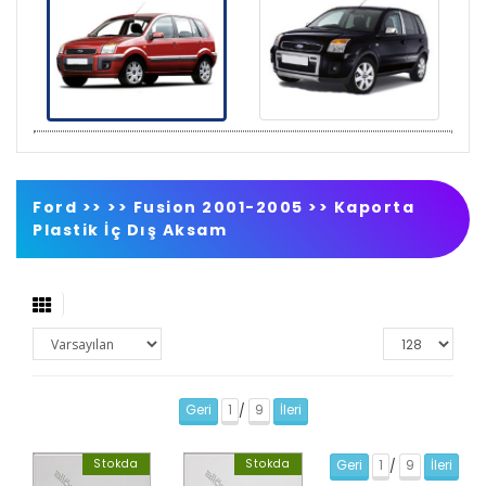
Ford >>
>>
Fusion 2001-2005
>>
Kaporta
Plastik İç Dış Aksam
Geri
1
9
İleri
/
Stokda
Stokda
Geri
1
9
İleri
/