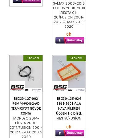
S-MAX 2006-2015
FOCUS 2008-2018
FİESTA 01-
20/FUSİON 2001-
2012 C-MAX 2011-
2020
0
Stokda
Stokda
BSG30-127-002
BSG30-135-024
96MM-9K462-AD
5S61-9601-A1A
TERMOSTAT GÖVDE
HAVA FİLTRESİ
CONTA
ÜÇGEN 1.6 DİZEL
MONDEO 2014-
FIESTA/FUSİON
FİESTA 2001-
0
2017/FUSİON 2001-
2012 C-MAX 2007-
2020