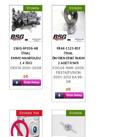
Stokda
Stokda
2S6Q-6P036-AB
98AX-1125-B1F
İTHAL
İTHAL
EMME MANİFOLDU
ÖN FREN DİSKİ TAKIM
1.4 TDCI
2 ADET FIYATI
FİESTA 2001-2008
FOCUS 1998-2005
FİESTA/FUSİON
0
2001-2012 KA 96-
08
0
Stokda Yok
Stokda