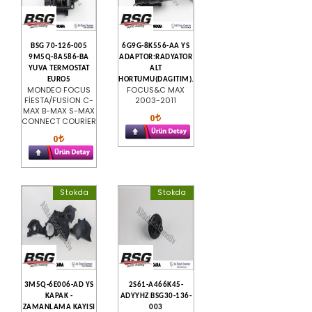
BSG 70-126-005
6G9G-8K556-AA YS
9M5Q-8A586-BA
ADAPTOR:RADYATOR
YUVA TERMOSTAT
ALT
EURO5
HORTUMU(DAGITIM).
MONDEO FOCUS
FOCUS&C MAX
FİESTA/FUSİON C-
2003-2011
MAX B-MAX S-MAX
0
CONNECT COURİER
0
Stokda
Stokda
3M5Q-6E006-AD YS
2S61-A466K45-
KAPAK -
ADYYHZ BSG30-136-
ZAMANLAMA KAYISI
003