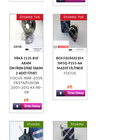
Stokda Yok
Stokda Yok
98AX-1125-B1F
BCH F026402204
AXAM
5M5Q-9155-AA
ÖN FREN DİSKİ TAKIM
MAZOT FİLİTRESİ
FOCUS
2 ADET FİYATI
FOCUS 1998-2005
FİESTA/FUSİON
0
2001-2012 KA 96-
08
0
Stokda
Stokda