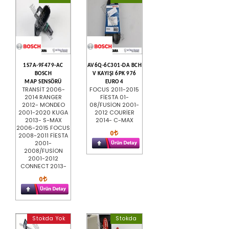
1S7A-9F479-AC
AV6Q-6C301-DA BCH
BOSCH
V KAYIŞI 6PK 976
MAP SENSÖRÜ
EURO 4
TRANSİT 2006-
FOCUS 2011-2015
2014 RANGER
FİESTA 01-
2012- MONDEO
08/FUSİON 2001-
2001-2020 KUGA
2012 COURİER
2013- S-MAX
2014- C-MAX
2006-2015 FOCUS
0
2008-2011 FİESTA
2001-
2008/FUSİON
2001-2012
CONNECT 2013-
0
Stokda Yok
Stokda