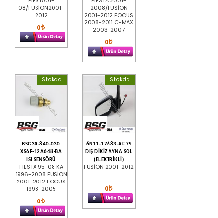
FİESTA01-
FİESTA 2001-
08/FUSİON2001-
2008/FUSİON
2012
2001-2012 FOCUS
2008-2011 C-MAX
0
2003-2007
0
Stokda
Stokda
BSG30-840-030
6N11-17683-AF YS
XS6F-12A648-BA
DIŞ DİKİZ AYNA SOL
ISI SENSÖRÜ
(ELEKTRİKLİ)
FIESTA 95-08 KA
FUSİON 2001-2012
1996-2008 FUSİON
2001-2012 FOCUS
0
1998-2005
0