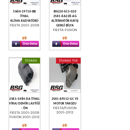
5S6H-19710-BB
BSG30-615-020
İTHAL
2S61-6A228-AG
KLİMA RADYATÖRÜ
ALTERNATÖR KAYIŞ
FİESTA 2001-2008
GERGİ BİLYA
FIESTA-FUSION
0
0
Stokda
Stokda Yok
2S61-5484-DA İTHAL
2S61-6F012-GC YS
VİRAJ DEMİR LASTİĞİ
MOTOR TAKOZU
FIESTA/FUSİON
: ÖN
2001-2012
FİESTA 2001-2008
FUSİON 2001-2012
0
0