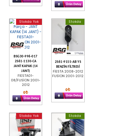
Stokda Yok
Stokda
BSG30-996-017
2S61-1130-CA
2S61-9155-AB YS
JANT KAPAK (14
BENZİN FİLTRESİ
FİESTA 2008-2012
JANT)
FIESTA01-
FUSİON 2001-2012
08/FUSİON 2001-
2012
0
0
Stokda Yok
Stokda