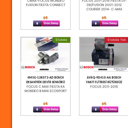
CMAX-FOCUS MONDEO
FOCUS 2011-2015 FİESTA 01-
FUSİON FİESTA CONNECT
08/FUSİON 2001-2012
COURİER 2014- C-MAX
0
0
Stokda
Stokda Yok
4M5G-12K073-AD BOSCH
AV6Q-9D410-AA BOSCH
EKSANTRİK DEVİR SENSÖRÜ
YAKIT FLİTRESİ KÜTÜKSÜZ
FOCUS C MAX FİESTA KA
FOCUS 2011-2015
MONDEO B MAX ECOSPORT
0
0