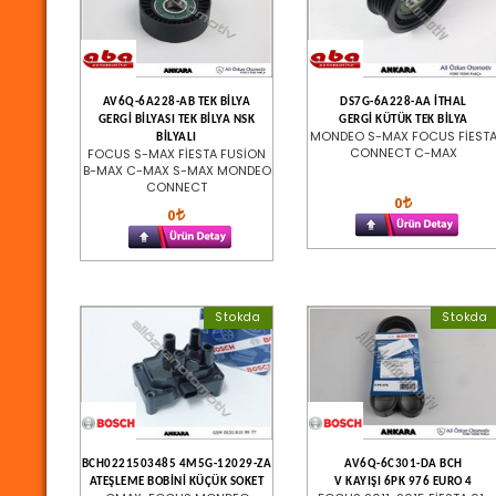
AV6Q-6A228-AB TEK BİLYA
DS7G-6A228-AA İTHAL
GERGİ BİLYASI TEK BİLYA NSK
GERGİ KÜTÜK TEK BİLYA
MONDEO S-MAX FOCUS FİEST
BİLYALI
CONNECT C-MAX
FOCUS S-MAX FİESTA FUSİON
B-MAX C-MAX S-MAX MONDEO
CONNECT
0
0
Stokda
Stokda
BCH0221503485 4M5G-12029-ZA
AV6Q-6C301-DA BCH
ATEŞLEME BOBİNİ KÜÇÜK SOKET
V KAYIŞI 6PK 976 EURO 4