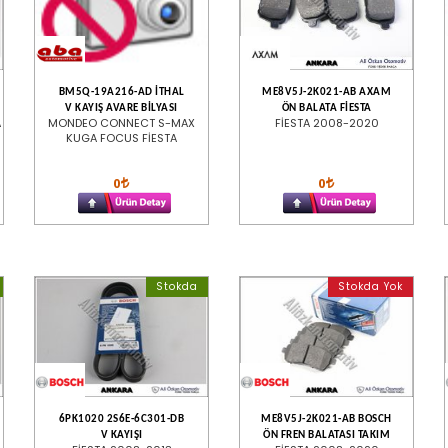
BM5Q-19A216-AD İTHAL
ME8V5J-2K021-AB AXAM
V KAYIŞ AVARE BİLYASI
ÖN BALATA FİESTA
A
MONDEO CONNECT S-MAX
FİESTA 2008-2020
KUGA FOCUS FİESTA
0
0
Stokda
Stokda Yok
6PK1020 2S6E-6C301-DB
ME8V5J-2K021-AB BOSCH
V KAYIŞI
ÖN FREN BALATASI TAKIM