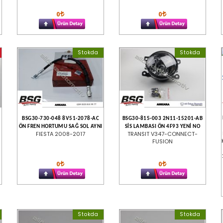
0
0
Stokda
Stokda
BSG30-730-048 8V51-2078-AC
BSG30-815-003 2N11-15201-AB
U
ÖN FREN HORTUMU SAĞ SOL AYNI
SİS LAMBASI ÖN 4F93 YENİ NO
FIESTA 2008-2017
TRANSIT V347-CONNECT-
FUSION
0
0
Stokda
Stokda