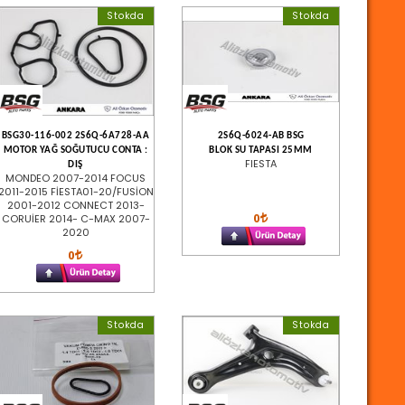
Stokda
Stokda
BSG30-116-002 2S6Q-6A728-AA
2S6Q-6024-AB BSG
MOTOR YAĞ SOĞUTUCU CONTA :
BLOK SU TAPASI 25MM
FIESTA
DIŞ
MONDEO 2007-2014 FOCUS
2011-2015 FİESTA01-20/FUSİON
2001-2012 CONNECT 2013-
0
CORUİER 2014- C-MAX 2007-
2020
0
Stokda
Stokda