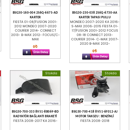
D
BSG30-160-004 2S6Q-6675-AD
BSG30-230-038 2S6Q-6730-AA
KARTER
KARTER TAPASI PULLU
FIESTA 01-08/FUSİON 2001-
MONDEO 2007-2020 KA 2016-
2012 MONDEO 2007-2020
S-MAX 2006-2015 FİESTA 01-
COURİER 2014- CONNECT
17/FUSİON 2001-2012 FOCUS
2013- B-MAX 2012- FOCUS/C-
08-18 CONNECT 2013-
MAX
COURİER 2014- C-MAX 2007-
2020 B-MAX 2012-
0
0
Stokda
Stokda
BSG30-700-333 8V51-8B069-BD
BSG30-700-418 8V51-6F012-AJ
RADYATÖR BAĞLANTI BRAKETİ
MOTOR TAKOZU : BENZİNLİ
FIESTA 2008-2017 KA 2016-
FIESTA 2008-2018