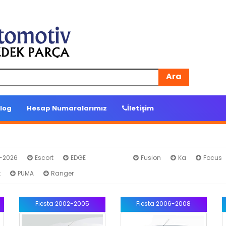
Ara
log
Hesap Numaralarımız
İletişim
4-2026
Escort
EDGE
Fiesta
Fusion
Ka
Focus
t
PUMA
Ranger
Fiesta 2002-2005
Fiesta 2006-2008