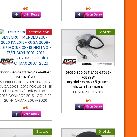
0
0
Stokda Yok
Stokda
BSG30-840-029 2S6Q-12A648-AB
BSG30-900-087 8A61-17682-
ISI SENSÖRÜ
FG5YYW
MONDEO 2007-2020 KA 2016-
DIŞ DİKİZ AYNA SAĞ (ELEKT.-
KUGA 2008-2012 FOCUS 08-18
SİNYALLİ - ASTARLI)
FİESTA 01-17/FUSİON 2001-
FIESTA 2007-2012
2012 CONNECT 2013- COURİER
2014- C-MAX 2007-2020
0
0
Stokda
Stokda