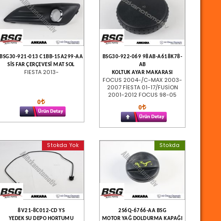
BSG30-921-013 C1BB-15A299-AA
BSG30-922-069 98AB-A618K78-
SİS FAR ÇERÇEVESİ MAT SOL
AB
FIESTA 2013-
KOLTUK AYAR MAKARASI
FOCUS 2004-/C-MAX 2003-
2007 FİESTA 01-17/FUSİON
2001-2012 FOCUS 98-05
0
0
Stokda Yok
Stokda
8V21-8C012-CD YS
2S6Q-6766-AA BSG
YEDEK SU DEPO HORTUMU
MOTOR YAĞ DOLDURMA KAPAĞI