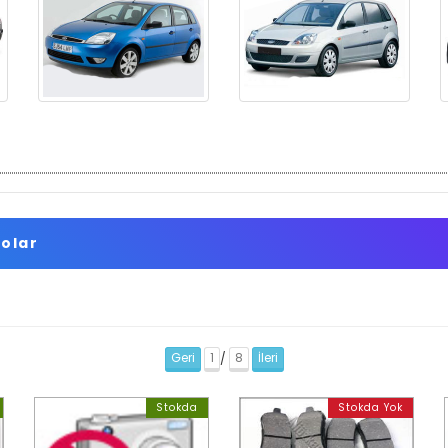
olar
Geri
1
8
İleri
/
Stokda
Stokda Yok