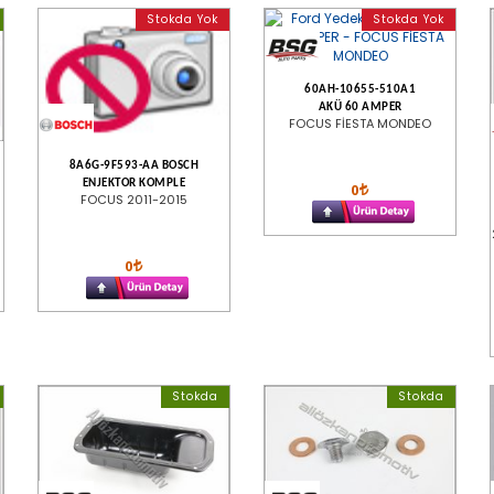
Stokda Yok
Stokda Yok
60AH-10655-510A1
AKÜ 60 AMPER
FOCUS FİESTA MONDEO
8A6G-9F593-AA BOSCH
ENJEKTOR KOMPLE
0
FOCUS 2011-2015
0
Stokda
Stokda