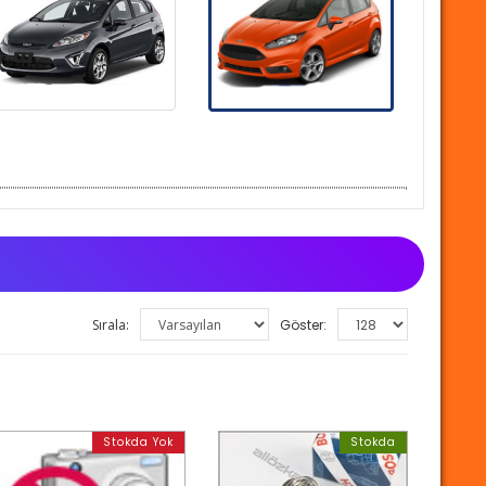
Sırala:
Göster:
Stokda Yok
Stokda