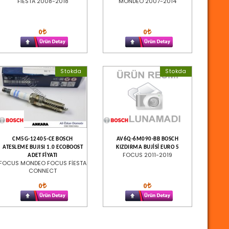
FİESTA 2008-2018
MONDEO 2007-2014
0
0
Stokda
Stokda
CM5G-12405-CE BOSCH
AV6Q-6M090-BB BOSCH
ATESLEME BUJISI 1.0 ECOBOOST
KIZDIRMA BUJİSİ EURO 5
FOCUS 2011-2019
ADET FİYATI
FOCUS MONDEO FOCUS FİESTA
CONNECT
0
0