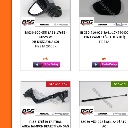
BSG30-900-088 8A61-17683-
BSG30-910-029 8A61-17K740-D
FH5YYW
AYNA CAMI SAĞ (ELEKTRİKLİ)
FIESTA
DIŞ DİKİZ AYNA SOL
FIESTA 2008-
0
0
Stokda Yok
Stokda
F1EB-17E850-FA İTHAL
BSG30-980-022 8A61-A406A10-
ARKA TAMPON BRAKETİ YAN SAĞ
AC