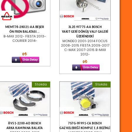
MEMT76-2K021-AA BEŞER
3L2E-9F775-AA BOSCH
ÖN FREN BALATASI...
YAKIT GERİ DÖNÜŞ VALF GALERİ
B-MAX 2012- FİESTA 2013-
ÜZERİNDEKİ
COURİER 2014-
MONDEO 2001-2014 FOCUS
2008-2015 FİESTA 2009-2017
C-MAX 2007-2015 B-MAX
0
2012-
0
Stokda
Stokda
8V51-2200-AD BOSCH
7S7G-9F991-CA BOSCH
ARKA KAMPANA BALATA
GAZ KELEBEĞİ KOMPLE 1,6 BEZİNLİ