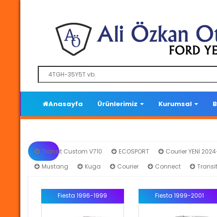
Anasayfa
Ürünlerimiz
Kurumsal
B
Transit Custom V710
ECOSPORT
Courier YENİ 202
Mustang
Kuga
Courier
Connect
Transi
Fiesta 1996-1999
Fiesta 1999-2001