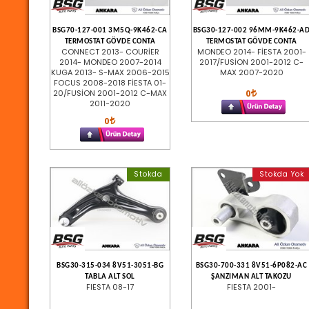
BSG70-127-001 3M5Q-9K462-CA
BSG30-127-002 96MM-9K462-A
TERMOSTAT GÖVDE CONTA
TERMOSTAT GÖVDE CONTA
CONNECT 2013- COURİER
MONDEO 2014- FİESTA 2001-
2014- MONDEO 2007-2014
2017/FUSİON 2001-2012 C-
KUGA 2013- S-MAX 2006-2015
MAX 2007-2020
FOCUS 2008-2018 FİESTA 01-
0
20/FUSİON 2001-2012 C-MAX
2011-2020
0
Stokda
Stokda Yok
BSG30-315-034 8V51-3051-BG
BSG30-700-331 8V51-6P082-AC
TABLA ALT SOL
ŞANZIMAN ALT TAKOZU
FIESTA 08-17
FIESTA 2001-