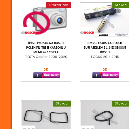
Stokda Yok
Stokda
8V5J-19G244-AA BOSCH
BM5G-12405-CA BOSCH
POLEN FİLİTRESİ KARBONLU
BUJİ ATEŞLEME 1.6 ECOBOOST
MEMT76 19G244
BOSCH
FİESTA Courier 2008-2020
FOCUS 2011-2015
0
0
Stokda
Stokda