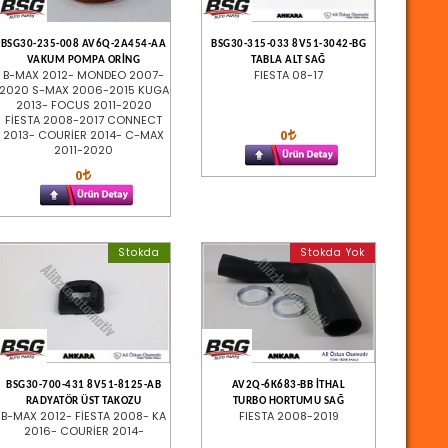
BSG30-235-008 AV6Q-2A454-AA
BSG30-315-033 8V51-3042-BG
VAKUM POMPA ORİNG
TABLA ALT SAĞ
B-MAX 2012- MONDEO 2007-
FIESTA 08-17
2020 S-MAX 2006-2015 KUGA
2013- FOCUS 2011-2020
FİESTA 2008-2017 CONNECT
0
2013- COURİER 2014- C-MAX
2011-2020
0
Stokda
Stokda Yok
BSG30-700-431 8V51-8125-AB
AV2Q-6K683-BB İTHAL
RADYATÖR ÜST TAKOZU
TURBO HORTUMU SAĞ
B-MAX 2012- FİESTA 2008- KA
FIESTA 2008-2019
2016- COURİER 2014-