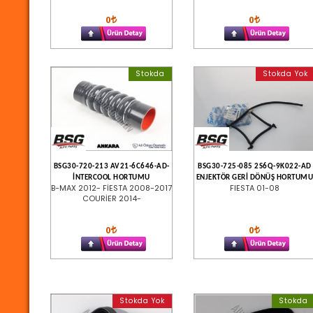
0
0
Stokda
Stokda Yok
BSG30-720-213 AV21-6C646-AD-
BSG30-725-085 2S6Q-9K022-AD
İNTERCOOL HORTUMU
ENJEKTÖR GERİ DÖNÜŞ HORTUM
B-MAX 2012- FİESTA 2008-2017
FIESTA 01-08
COURİER 2014-
0
0
Stokda Yok
Stokda