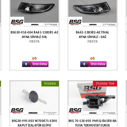
C
BSG30-916-004 8A61-13B381-AE
8A61-13B382-AE İTHAL
AYNA SİNYALİ SOL
AYNA SİNYALİ : SAĞ
FIESTA
FIESTA
0
0
Stokda
Stokda Yok
BSG30-995-003 W700671-S300
BSG 70-126-005 9M5Q-8A586-BA
KAPUT İZALATÖR KLİPSİ
YUVA TERMOSTAT EURO5