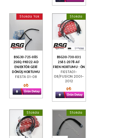
Stokda Yok
Stokda
BSG30-725-085
BSG30-730-031
2S6Q-9K022-AD
2S61-2078-AF
ENJEKTÖR GERİ
FREN HORTUMU : ÖN
FIESTA01-
DÖNÜŞ HORTUMU
08/FUSİON 2001-
FIESTA 01-08
2012
0
0
Stokda
Stokda