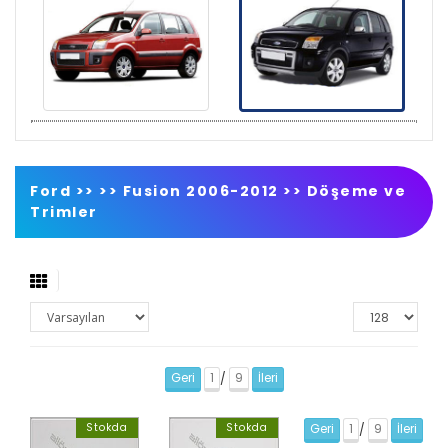
Ford >>
>>
Fusion 2006-2012
>>
Döşeme ve
Trimler
Geri
1
9
İleri
/
Stokda
Stokda
Geri
1
9
İleri
/