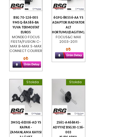
BSG 70-126-005
6G9G-8K556-AA YS
9M5Q-8A586-BA
ADAPTOR:RADYATOR
YUVA TERMOSTAT
ALT
EURO5
HORTUMU(DAGITIM).
MONDEO FOCUS
FOCUS&C MAX
FİESTA/FUSİON C-
2003-2011
MAX B-MAX S-MAX
0
CONNECT COURİER
0
Stokda
Stokda
3M5Q-6E006-AD YS
2S61-A466K45-
KAPAK -
ADYYHZ BSG30-136-
ZAMANLAMA KAYISI
003