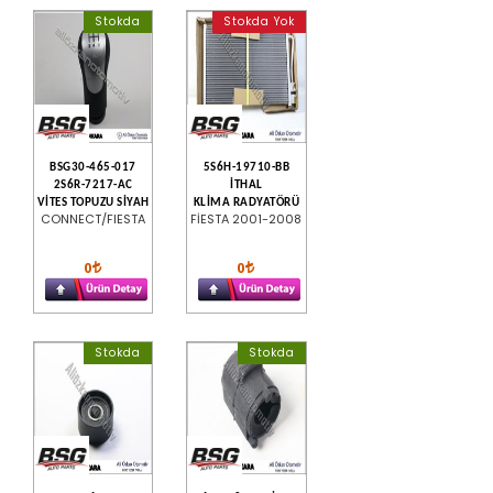
Stokda
Stokda Yok
BSG30-465-017
5S6H-19710-BB
2S6R-7217-AC
İTHAL
VİTES TOPUZU SİYAH
KLİMA RADYATÖRÜ
CONNECT/FIESTA
FİESTA 2001-2008
0
0
Stokda
Stokda