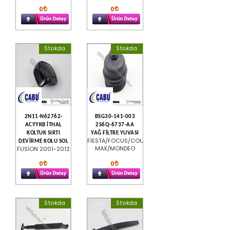
0
0
Stokda
Stokda
2N11-N62762-
BSG30-141-003
ACYYKB İTHAL
2S6Q-6737-AA
KOLTUK SIRTI
YAĞ FİLTRE YUVASI
FİESTA/FOCUS/COURİER/C-
DEVİRME KOLU SOL
MAX/MONDEO
FUSİON 2001-2012
0
0
Stokda
Stokda