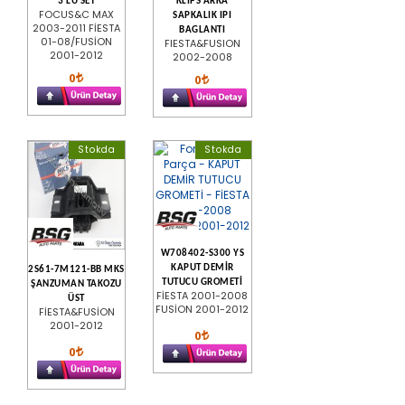
3 LÜ SET
KLIPS ARKA
FOCUS&C MAX
SAPKALIK IPI
2003-2011 FİESTA
BAGLANTI
01-08/FUSİON
FIESTA&FUSION
2001-2012
2002-2008
0
0
Stokda
Stokda
W708402-S300 YS
KAPUT DEMİR
2S61-7M121-BB MKS
TUTUCU GROMETİ
ŞANZUMAN TAKOZU
FİESTA 2001-2008
ÜST
FUSİON 2001-2012
FİESTA&FUSİON
2001-2012
0
0