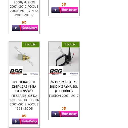
2008/FUSİON
0
2001-2012 FOCUS
2008-2011 C-MAX
2003-2007
0
Stokda
Stokda
BSG30-840-030
6N11-17683-AF YS
XS6F-12A648-BA
DIŞ DİKİZ AYNA SOL
ISI SENSÖRÜ
(ELEKTRİKLİ)
FIESTA 95-08 KA
FUSİON 2001-2012
1996-2008 FUSİON
2001-2012 FOCUS
0
1998-2005
0