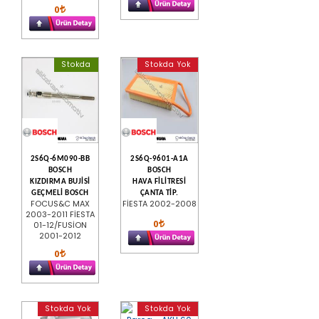
0
Stokda
Stokda Yok
2S6Q-6M090-BB
2S6Q-9601-A1A
BOSCH
BOSCH
KIZDIRMA BUJİSİ
HAVA FİLİTRESİ
GEÇMELİ BOSCH
ÇANTA TİP.
FOCUS&C MAX
FİESTA 2002-2008
2003-2011 FİESTA
0
01-12/FUSİON
2001-2012
0
Stokda Yok
Stokda Yok