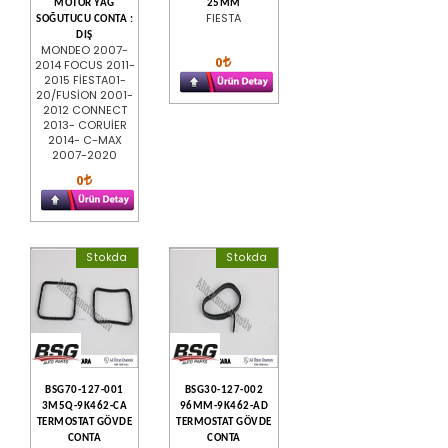
MOTOR YAĞ
25MM
FIESTA
SOĞUTUCU CONTA :
DIŞ
MONDEO 2007-
0
2014 FOCUS 2011-
2015 FİESTA01-
20/FUSİON 2001-
2012 CONNECT
2013- CORUİER
2014- C-MAX
2007-2020
0
Stokda
Stokda
BSG70-127-001
BSG30-127-002
3M5Q-9K462-CA
96MM-9K462-AD
TERMOSTAT GÖVDE
TERMOSTAT GÖVDE
CONTA
CONTA