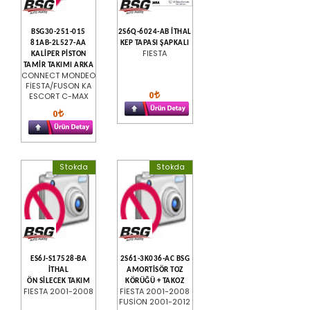
BSG30-251-015
2S6Q-6024-AB İTHAL
81AB-2L527-AA
KEP TAPASI ŞAPKALI
FIESTA
KALİPER PİSTON
TAMİR TAKIMI ARKA
CONNECT MONDEO
FİESTA/FUSON KA
0
ESCORT C-MAX
0
Stokda
Stokda
ES6J-S17528-BA
2S61-3K036-AC BSG
İTHAL
AMORTİSÖR TOZ
ÖN SİLECEK TAKIM
KÖRÜĞÜ + TAKOZ
FIESTA 2001-2008
FİESTA 2001-2008
FUSİON 2001-2012