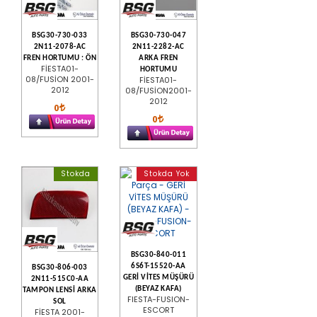
BSG30-730-033
BSG30-730-047
2N11-2078-AC
2N11-2282-AC
FREN HORTUMU : ÖN
ARKA FREN
FİESTA01-
HORTUMU
08/FUSİON 2001-
FİESTA01-
2012
08/FUSİON2001-
2012
0
0
Stokda
Stokda Yok
BSG30-840-011
6S6T-15520-AA
BSG30-806-003
GERİ VİTES MÜŞÜRÜ
2N11-515C0-AA
(BEYAZ KAFA)
TAMPON LENSİ ARKA
FIESTA-FUSION-
SOL
ESCORT
FİESTA 2001-