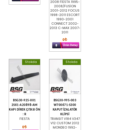
2008 FİESTA 1995-
2008/FUSİON
2001-2012 FOCUS
1998-2011 ESCORT
1990-2001
CONNECT 2002-
2013 C-MAX 2007-
2011
0
Stokda
Stokda
BSG30-925-001
BSG30-995-003
2S61-A20898-AM
W700671-S300
KAPI DİREK ÇITASI ÖN
KAPUT İZALATÖR
: R
KLİPSİ
FIESTA
TRANSIT V184 V347
V12 CUSTOM 2012
0
MONDEO 1992-