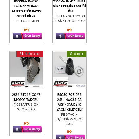
BSG30-615-020
2S61-5484-DA İTHAL
2S61-6A228-AG
VİRAJ DEMİR LASTİĞİ
ALTERNATÖR KAYIŞ
: ÖN
FİESTA 2001-2008
GERGİ BİLYA
FUSİON 2001-2012
FIESTA-FUSION
0
0
Stokda Yok
Stokda
2S61-6F012-GC YS
BSG30-705-023
MOTOR TAKOZU
2S61-4A084-CA
FIESTA/FUSİON
AKS KÖRÜK : İÇ
2001-2012
(YAĞLI KELEPÇELİ)
FIESTA01-
08/FUSİON 2001-
0
2012
0