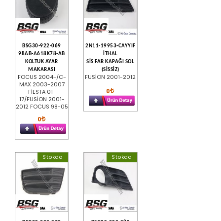
BSG30-922-069
2N11-19953-CAYYIF
98AB-A618K78-AB
İTHAL
KOLTUK AYAR
SİS FAR KAPAĞI SOL
MAKARASI
(SİSSİZ)
FOCUS 2004-/C-
FUSİON 2001-2012
MAX 2003-2007
0
FİESTA 01-
17/FUSİON 2001-
2012 FOCUS 98-05
0
Stokda
Stokda