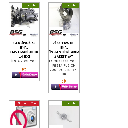
Stokda
Stokda
2S6Q-6P036-AB
98AX-1125-B1F
İTHAL
İTHAL
EMME MANİFOLDU
ÖN FREN DİSKİ TAKIM
1.4 TDCI
2 ADET FIYATI
FİESTA 2001-2008
FOCUS 1998-2005
FİESTA/FUSİON
0
2001-2012 KA 96-
08
0
Stokda Yok
Stokda