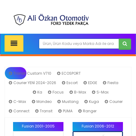
Transit Custom V710
ECOSPORT
Courier YENİ 2024-2026
Escort
EDGE
Fiesta
Fusion
Ka
Focus
B-Max
S-Max
C-Max
Mondeo
Mustang
Kuga
Courier
Connect
Transit
PUMA
Ranger
Fusion 2001-2005
Fusion 2006-2012