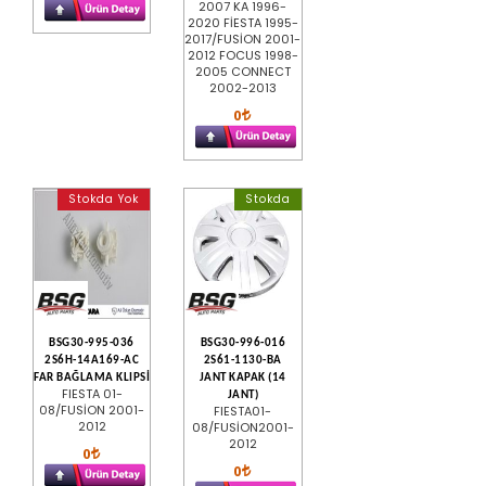
2007 KA 1996-
2020 FİESTA 1995-
2017/FUSİON 2001-
2012 FOCUS 1998-
2005 CONNECT
2002-2013
0
Stokda Yok
Stokda
BSG30-995-036
BSG30-996-016
2S6H-14A169-AC
2S61-1130-BA
FAR BAĞLAMA KLIPSİ
JANT KAPAK (14
FIESTA 01-
JANT)
08/FUSİON 2001-
FIESTA01-
2012
08/FUSİON2001-
2012
0
0