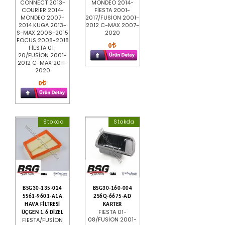
CONNECT 2013-
MONDEO 2014-
COURİER 2014-
FİESTA 2001-
MONDEO 2007-
2017/FUSİON 2001-
2014 KUGA 2013-
2012 C-MAX 2007-
S-MAX 2006-2015
2020
FOCUS 2008-2018
0
FİESTA 01-
20/FUSİON 2001-
2012 C-MAX 2011-
2020
0
Stokda
Stokda
BSG30-135-024
BSG30-160-004
5S61-9601-A1A
2S6Q-6675-AD
HAVA FİLTRESİ
KARTER
FIESTA 01-
ÜÇGEN 1.6 DİZEL
08/FUSİON 2001-
FIESTA/FUSİON