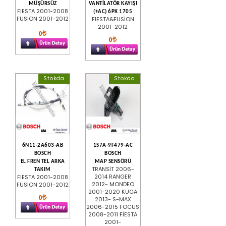
MÜŞÜRSÜZ
VANTİLATÖR KAYIŞI
FIESTA 2001-2008
(+AC) 6PK 1705
FUSION 2001-2012
FIESTA&FUSİON
2001-2012
0
0
Stokda
Stokda
6N11-2A603-AB
1S7A-9F479-AC
BOSCH
BOSCH
EL FREN TEL ARKA
MAP SENSÖRÜ
TRANSİT 2006-
TAKIM
2014 RANGER
FIESTA 2001-2008
2012- MONDEO
FUSİON 2001-2012
2001-2020 KUGA
0
2013- S-MAX
2006-2015 FOCUS
2008-2011 FİESTA
2001-