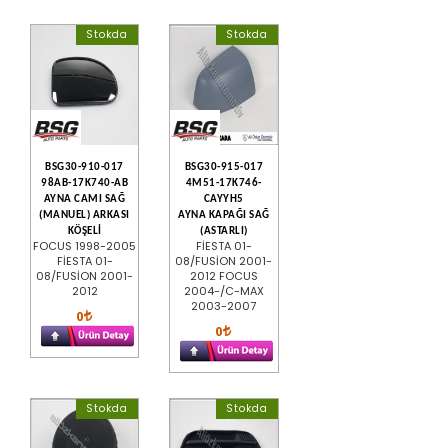
Stokda
Stokda
BSG30-910-017
BSG30-915-017
98AB-17K740-AB
4M51-17K746-
AYNA CAMI SAĞ
CAYYH5
(MANUEL) ARKASI
AYNA KAPAĞI SAĞ
KÖŞELİ
(ASTARLI)
FOCUS 1998-2005
FİESTA 01-
FİESTA 01-
08/FUSİON 2001-
08/FUSİON 2001-
2012 FOCUS
2012
2004-/C-MAX
2003-2007
0
0
Stokda
Stokda