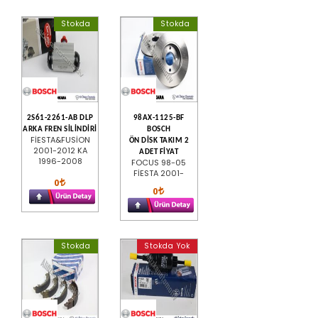
Stokda
Stokda
2S61-2261-AB DLP
98AX-1125-BF
ARKA FREN SİLİNDİRİ
BOSCH
FİESTA&FUSİON
ÖN DİSK TAKIM 2
2001-2012 KA
ADET FİYAT
1996-2008
FOCUS 98-05
FİESTA 2001-
0
0
Stokda
Stokda Yok