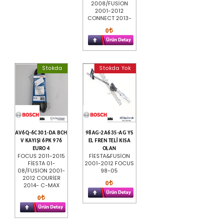
2008/FUSİON
2001-2012
CONNECT 2013-
0
Stokda
Stokda Yok
AV6Q-6C301-DA BCH
98AG-2A635-AG YS
V KAYIŞI 6PK 976
EL FREN TELİ KISA
EURO 4
OLAN
FOCUS 2011-2015
FİESTA&FUSİON
FİESTA 01-
2001-2012 FOCUS
08/FUSİON 2001-
98-05
2012 COURİER
0
2014- C-MAX
0