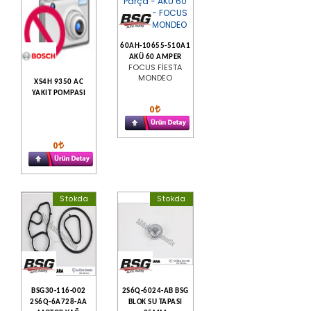
60AH-10655-510A1
AKÜ 60 AMPER
FOCUS FİESTA
MONDEO
XS4H 9350 AC
YAKIT POMPASI
0
0
Stokda
Stokda
BSG30-116-002
2S6Q-6024-AB BSG
2S6Q-6A728-AA
BLOK SU TAPASI