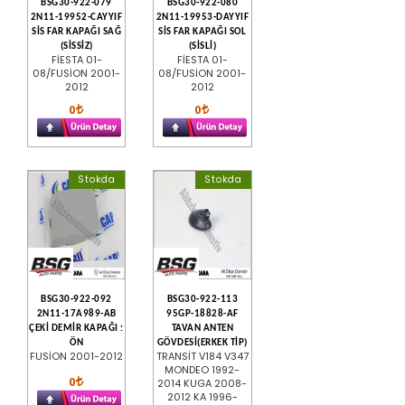
BSG30-922-079
BSG30-922-080
2N11-19952-CAYYIF
2N11-19953-DAYYIF
SİS FAR KAPAĞI SAĞ
SİS FAR KAPAĞI SOL
(SİSSİZ)
(SİSLİ)
FİESTA 01-
FİESTA 01-
08/FUSİON 2001-
08/FUSİON 2001-
2012
2012
0
0
Stokda
Stokda
BSG30-922-092
BSG30-922-113
2N11-17A989-AB
95GP-18828-AF
ÇEKİ DEMİR KAPAĞI :
TAVAN ANTEN
ÖN
GÖVDESİ(ERKEK TİP)
FUSİON 2001-2012
TRANSİT V184 V347
MONDEO 1992-
0
2014 KUGA 2008-
2012 KA 1996-