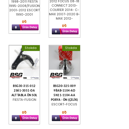
2012 FOCUS 08-18
1998-2011 FİESTA
CONNECT 2013-
1995-2008/FUSİON
COURİER 2014- C-
2001-2012 ESCORT
MAX 2007-2020 B-
1990-2001
MAX 2012-
0
0
Stokda
Stokda
BSG30-315-012
BSG30-325-009
2S61-3051-DA
98AB-1104-AD
ALT TABLA ÖN SOL
5N11-1104-AA
FIESTA-FUSION
PORYA : ÖN (ÇELİK)
ESCORT-FOCUS
0
0