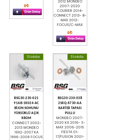
2012 MONDEO
0
2007-2020
COURİER 2014-
CONNECT 2013- B-
MAX 2012-
FOCUS/C-MAX
0
Stokda
Stokda
BSG30-230-021
BSG30-230-038
91AB-1K024-AC
2S6Q-6730-AA
BİJON SOMUNU
KARTER TAPASI
YÜKSÜKLÜ AÇIK
PULLU
MONDEO 2007-
KROM
2020 KA 2016- S-
CONNECT 2002-
MAX 2006-2015
2013 MONDEO
FİESTA 01-
1992-2007 KA
17/FUSİON 2001-
1996-2008 FOCUS