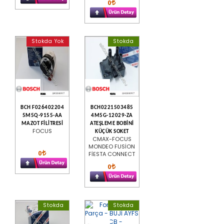
0
Stokda Yok
Stokda
BCH F026402204
BCH0221503485
5M5Q-9155-AA
4M5G-12029-ZA
MAZOT FİLİTRESİ
ATEŞLEME BOBİNİ
FOCUS
KÜÇÜK SOKET
CMAX-FOCUS
MONDEO FUSİON
0
FİESTA CONNECT
0
Stokda
Stokda