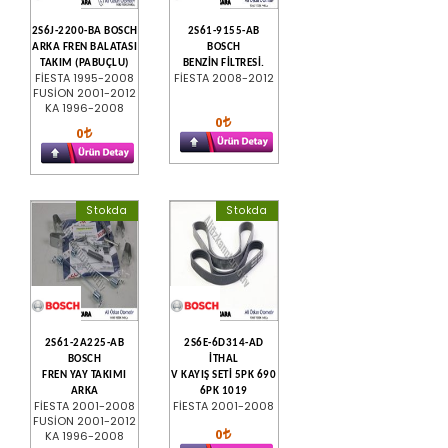
2S6J-2200-BA BOSCH
2S61-9155-AB
ARKA FREN BALATASI
BOSCH
TAKIM (PABUÇLU)
BENZİN FİLTRESİ.
FİESTA 1995-2008
FİESTA 2008-2012
FUSİON 2001-2012
KA 1996-2008
0
0
Stokda
Stokda
2S61-2A225-AB
2S6E-6D314-AD
BOSCH
İTHAL
FREN YAY TAKIMI
V KAYIŞ SETİ 5PK 690
ARKA
6PK 1019
FİESTA 2001-2008
FİESTA 2001-2008
FUSİON 2001-2012
0
KA 1996-2008