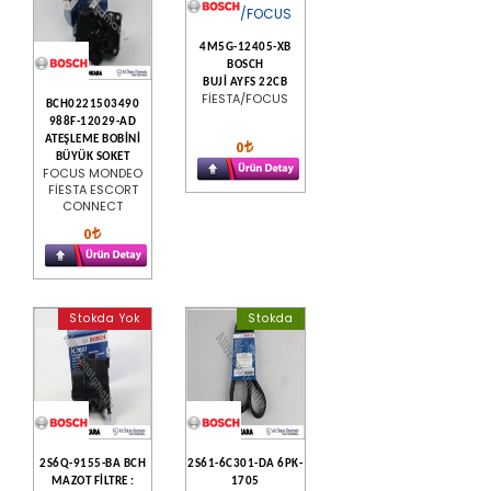
4M5G-12405-XB
BOSCH
BUJİ AYFS 22CB
FİESTA/FOCUS
BCH0221503490
988F-12029-AD
ATEŞLEME BOBİNİ
0
BÜYÜK SOKET
FOCUS MONDEO
FİESTA ESCORT
CONNECT
0
Stokda Yok
Stokda
2S6Q-9155-BA BCH
2S61-6C301-DA 6PK-
MAZOT FİLTRE :
1705