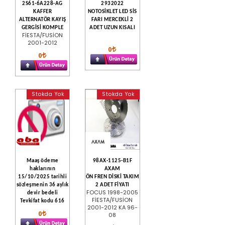
2S61-6A228-AG
2932022
KAFFER
NOTOSİKLET LED SİS
ALTERNATÖR KAYIŞ
FARI MERCEKLİ 2
GERGİSİ KOMPLE
ADET UZUN KISALI
FİESTA/FUSİON
2001-2012
0
0
Stokda Yok
Stokda Yok
Maaş ödeme
98AX-1125-B1F
haklarının
AXAM
15/10/2025 tarihli
ÖN FREN DİSKİ TAKIM
sözleşmenin 36 aylık
2 ADET FİYATI
FOCUS 1998-2005
devir bedeli
FİESTA/FUSİON
Tevkifat kodu 616
2001-2012 KA 96-
0
08