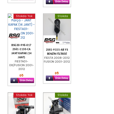
Stokda Yok
Stokda
BSG30-996-017
2S61-1130-CA
2S61-9155-AB YS
JANT KAPAK (14
BENZİN FİLTRESİ
FİESTA 2008-2012
JANT)
FIESTA01-
FUSİON 2001-2012
08/FUSİON 2001-
2012
0
0
Stokda Yok
Stokda