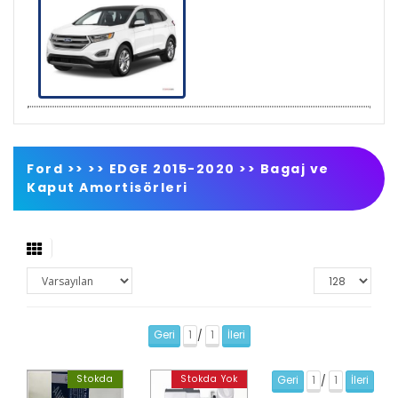
Ford >>
>>
EDGE 2015-2020
>>
Bagaj ve
Kaput Amortisörleri
Geri
1
1
İleri
/
Stokda
Stokda Yok
Geri
1
1
İleri
/