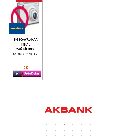
HG9Q-6714-AA
İTHAL
YAĞ FİLTRESİ
MONDEO 2015-
0