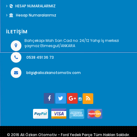
HESAP NUMARALARIMIZ
Hesap Numaralarımız
İLETİŞİM
Bahçekapı Mah San Cad no: 24/12 Yahşi İş merkezi
şaşmaz Etimesgut/ANKARA
0538 491 36 73
bilgi@aliozkanotomotiv.com
© 2016 Ali Özkan Otomotiv - Ford Yedek Parça Tüm Hakları Saklıdır.