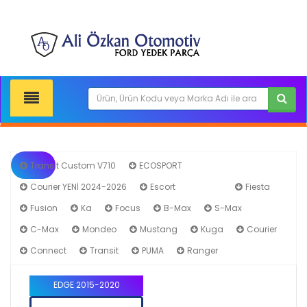
Transit Custom V710
ECOSPORT
Courier YENİ 2024-2026
Escort
EDGE
Fiesta
Fusion
Ka
Focus
B-Max
S-Max
C-Max
Mondeo
Mustang
Kuga
Courier
Connect
Transit
PUMA
Ranger
EDGE 2015-2020