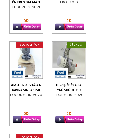
EDGE 2016
ÖN FREN BALATASI
EDGE 2016-2021
0
0
Stokda Yok
Stokda
AMFU3R-7L516-AA
HG9Q-6B624-BA
KAVRAMA TAKIMI
YAĞ SOĞUTUSU
FOCUS 2015-2020
EDGE 2016-2026
0
0
Stokda Yok