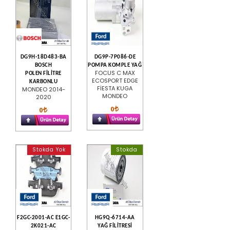
DG9H-18D483-BA
DG9P-7P086-DE
BOSCH
POMPA KOMPLE YAĞ
FOCUS C MAX
POLEN FİLİTRE
ECOSPORT EDGE
KARBONLU
FİESTA KUGA
MONDEO 2014-
MONDEO
2020
0
0
Stokda Yok
Stokda
F2GC-2001-AC E1GC-
HG9Q-6714-AA
2K021-AC
YAĞ FİLİTRESİ