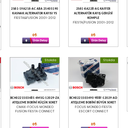
2S61-19A216-AC ABA 25405190
2S61-6A228-AG KAFFER
KASNAK:ALTERNATOR KAYISI YS
ALTERNATÖR KAYIŞ GERGİSİ
FİESTA&FUSİON 2001-2012
KOMPLE
FİESTA/FUSİON 2001-2012
O
0
0
Stokda
Stokda
A
BCH0221503485 4M5G-12029-ZA
BCH0221503490 988F-12029-AD
ATEŞLEME BOBİNİ KÜÇÜK SOKET
ATEŞLEME BOBİNİ BÜYÜK SOKET
CMAX-FOCUS MONDEO
FOCUS MONDEO FİESTA
FUSİON FİESTA CONNECT
ESCORT CONNECT
0
0