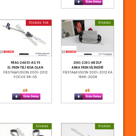
Stokda Yok
Stokda
98AG-2A635-AG YS
2S61-2261-AB DLP
EL FREN TELİ KISA OLAN
ARKA FREN SİLİNDİRİ
FİESTA&FUSİON 2001-2012
FİESTA&FUSİON 2001-2012 KA
FOCUS 98-05
1996-2008
0
0
Stokda
Stokda