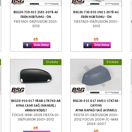
BSG30-730-031 2S61-2078-AF
BSG30-730-033 2N11-2078-AC
U
FREN HORTUMU : ÖN
FREN HORTUMU : ÖN
FIESTA01-08/FUSİON 2001-
FİESTA01-08/FUSİON 2001-
2012
2012
0
0
Stokda
Stokda
BSG30-910-017 98AB-17K740-AB
BSG30-915-017 4M51-17K746-
AYNA CAMI SAĞ (MANUEL)
CAYYH5
ARKASI KÖŞELİ
AYNA KAPAĞI SAĞ (ASTARLI)
FOCUS 1998-2005 FİESTA 01-
FİESTA 01-08/FUSİON 2001-
08/FUSİON 2001-2012
2012 FOCUS 2004-/C-MAX
2003-2007
0
0