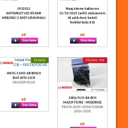
2932022
Maaş ödeme haklarının
NOTOSİKLET LED SİS FARI
15/10/2025 tarihli sözleşmenin
MERCEKLİ 2 ADET UZUN KISALI
36 aylık devir bedeli
Tevkifat kodu 616
0
0
Stokda
Stokda Yok
4M5G-12405-XB BOSCH
BUJİ AYFS 22CB
FİESTA/FOCUS
2S6Q-9155-BA BCH
0
MAZOT FİLTRE : MÜŞÜRSÜZ
FIESTA 2001-2008 FUSION
2001-2012
0