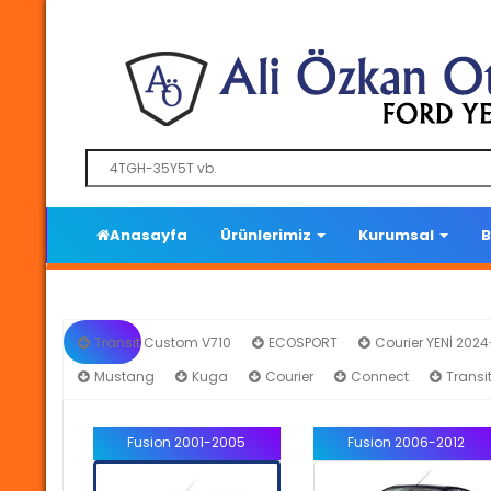
Anasayfa
Ürünlerimiz
Kurumsal
B
Transit Custom V710
ECOSPORT
Courier YENİ 202
Mustang
Kuga
Courier
Connect
Transi
Fusion 2001-2005
Fusion 2006-2012