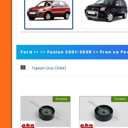
Ford >>
>>
Fusion 2001-2005
>>
Fren ve Pe
Toplam Ürün (1084)
Stokda
Stokda