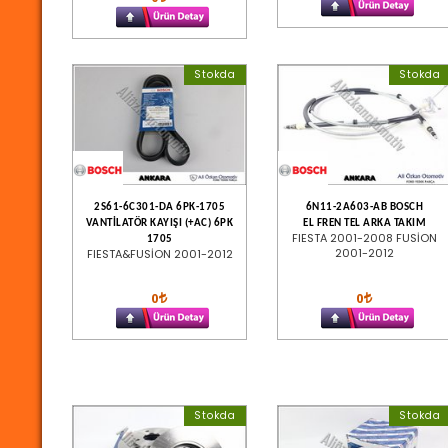
Stokda
Stokda
2S61-6C301-DA 6PK-1705
6N11-2A603-AB BOSCH
VANTİLATÖR KAYIŞI (+AC) 6PK
EL FREN TEL ARKA TAKIM
FIESTA 2001-2008 FUSİON
1705
2001-2012
FIESTA&FUSİON 2001-2012
0
0
Stokda
Stokda