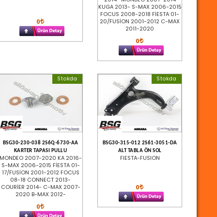
KUGA 2013- S-MAX 2006-2015
FOCUS 2008-2018 FİESTA 01-
0
20/FUSİON 2001-2012 C-MAX
2011-2020
0
Stokda
Stokda
BSG30-230-038 2S6Q-6730-AA
BSG30-315-012 2S61-3051-DA
KARTER TAPASI PULLU
ALT TABLA ÖN SOL
MONDEO 2007-2020 KA 2016-
FIESTA-FUSION
S-MAX 2006-2015 FİESTA 01-
17/FUSİON 2001-2012 FOCUS
08-18 CONNECT 2013-
0
COURİER 2014- C-MAX 2007-
2020 B-MAX 2012-
0