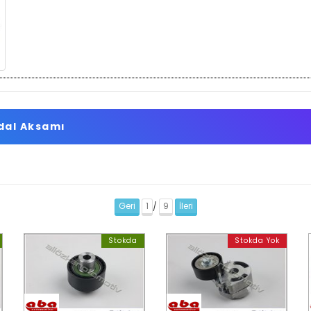
dal Aksamı
Geri
1
9
İleri
/
Stokda
Stokda Yok