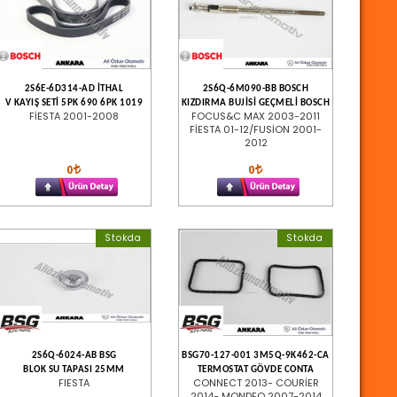
2S6E-6D314-AD İTHAL
2S6Q-6M090-BB BOSCH
V KAYIŞ SETİ 5PK 690 6PK 1019
KIZDIRMA BUJİSİ GEÇMELİ BOSCH
FİESTA 2001-2008
FOCUS&C MAX 2003-2011
FİESTA 01-12/FUSİON 2001-
2012
0
0
Stokda
Stokda
2S6Q-6024-AB BSG
BSG70-127-001 3M5Q-9K462-CA
BLOK SU TAPASI 25MM
TERMOSTAT GÖVDE CONTA
FIESTA
CONNECT 2013- COURİER
2014- MONDEO 2007-2014