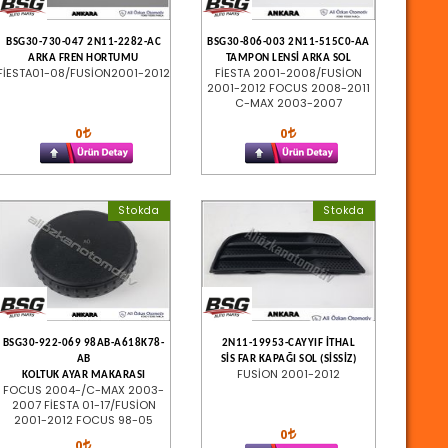
BSG30-730-047 2N11-2282-AC
BSG30-806-003 2N11-515C0-AA
ARKA FREN HORTUMU
TAMPON LENSİ ARKA SOL
FİESTA01-08/FUSİON2001-2012
FİESTA 2001-2008/FUSİON
2001-2012 FOCUS 2008-2011
C-MAX 2003-2007
0
0
Stokda
Stokda
BSG30-922-069 98AB-A618K78-
2N11-19953-CAYYIF İTHAL
AB
SİS FAR KAPAĞI SOL (SİSSİZ)
FUSİON 2001-2012
KOLTUK AYAR MAKARASI
FOCUS 2004-/C-MAX 2003-
2007 FİESTA 01-17/FUSİON
2001-2012 FOCUS 98-05
0
0