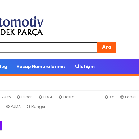
Ara
log
Hesap Numaralarımız
İletişim
4-2026
Escort
EDGE
Fiesta
Fusion
Ka
Focus
t
PUMA
Ranger