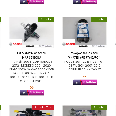
Stokda
Stokda
1S7A-9F479-AC BOSCH
AV6Q-6C301-DA BCH
MAP SENSÖRÜ
V KAYIŞI 6PK 976 EURO 4
TRANSİT 2006-2014 RANGER
FOCUS 2011-2015 FİESTA 01-
2012- MONDEO 2001-2020
08/FUSİON 2001-2012
KUGA 2013- S-MAX 2006-2015
COURİER 2014- C-MAX
FOCUS 2008-2011 FİESTA
0
2001-2008/FUSİON 2001-2012
CONNECT 2013-
0
Stokda Yok
Stokda