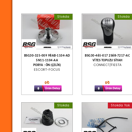
Stokda
Stokda
BSG30-325-009 98AB-1104-AD
BSG30-465-017 2S6R-7217-AC
5N11-1104-AA
VİTES TOPUZU SİYAH
CONNECT/FIESTA
PORYA : ÖN (ÇELİK)
ESCORT-FOCUS
0
0
Stokda
Stokda Yok