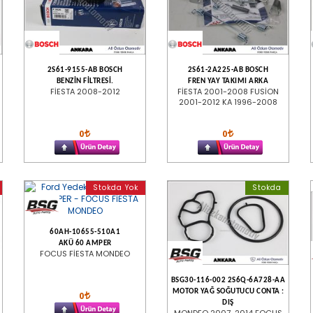
2S61-9155-AB BOSCH
2S61-2A225-AB BOSCH
BENZİN FİLTRESİ.
FREN YAY TAKIMI ARKA
FİESTA 2008-2012
FİESTA 2001-2008 FUSİON
2001-2012 KA 1996-2008
0
0
Stokda Yok
Stokda
60AH-10655-510A1
AKÜ 60 AMPER
FOCUS FİESTA MONDEO
BSG30-116-002 2S6Q-6A728-AA
MOTOR YAĞ SOĞUTUCU CONTA :
0
DIŞ