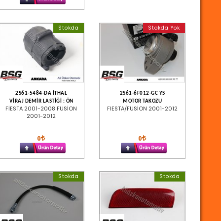
Stokda
Stokda Yok
2S61-5484-DA İTHAL
2S61-6F012-GC YS
VİRAJ DEMİR LASTİĞİ : ÖN
MOTOR TAKOZU
FİESTA 2001-2008 FUSİON
FIESTA/FUSİON 2001-2012
2001-2012
0
0
Stokda
Stokda