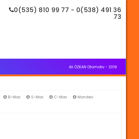
0(535) 810 99 77 - 0(538) 491 36
73
Ali ÖZKAN Otomotiv - 2019
B-Max
S-Max
C-Max
Mondeo