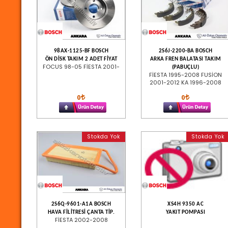
98AX-1125-BF BOSCH
2S6J-2200-BA BOSCH
ÖN DİSK TAKIM 2 ADET FİYAT
ARKA FREN BALATASI TAKIM
FOCUS 98-05 FİESTA 2001-
(PABUÇLU)
FİESTA 1995-2008 FUSİON
2001-2012 KA 1996-2008
0
0
Stokda Yok
Stokda Yok
2S6Q-9601-A1A BOSCH
XS4H 9350 AC
HAVA FİLİTRESİ ÇANTA TİP.
YAKIT POMPASI
FİESTA 2002-2008