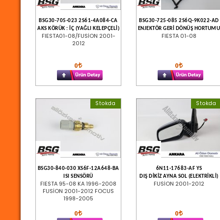
BSG30-705-023 2S61-4A084-CA
BSG30-725-085 2S6Q-9K022-AD
AKS KÖRÜK : İÇ (YAĞLI KELEPÇELİ)
ENJEKTÖR GERİ DÖNÜŞ HORTUM
FIESTA01-08/FUSİON 2001-
FIESTA 01-08
2012
0
0
Stokda
Stokda
BSG30-840-030 XS6F-12A648-BA
6N11-17683-AF YS
ISI SENSÖRÜ
DIŞ DİKİZ AYNA SOL (ELEKTRİKLİ)
FIESTA 95-08 KA 1996-2008
FUSİON 2001-2012
FUSİON 2001-2012 FOCUS
1998-2005
0
0