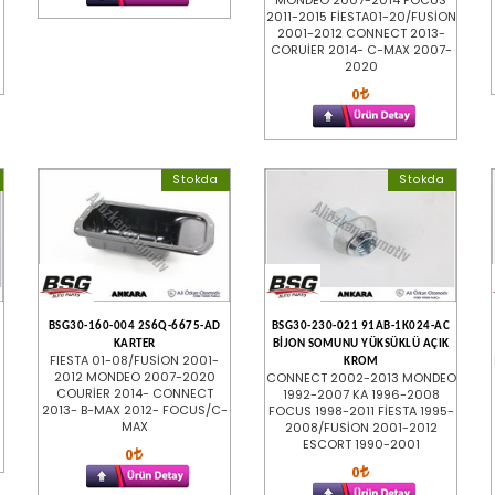
MONDEO 2007-2014 FOCUS
2011-2015 FİESTA01-20/FUSİON
2001-2012 CONNECT 2013-
CORUİER 2014- C-MAX 2007-
2020
0
Stokda
Stokda
BSG30-160-004 2S6Q-6675-AD
BSG30-230-021 91AB-1K024-AC
KARTER
BİJON SOMUNU YÜKSÜKLÜ AÇIK
FIESTA 01-08/FUSİON 2001-
KROM
2012 MONDEO 2007-2020
CONNECT 2002-2013 MONDEO
COURİER 2014- CONNECT
1992-2007 KA 1996-2008
2013- B-MAX 2012- FOCUS/C-
FOCUS 1998-2011 FİESTA 1995-
MAX
2008/FUSİON 2001-2012
ESCORT 1990-2001
0
0