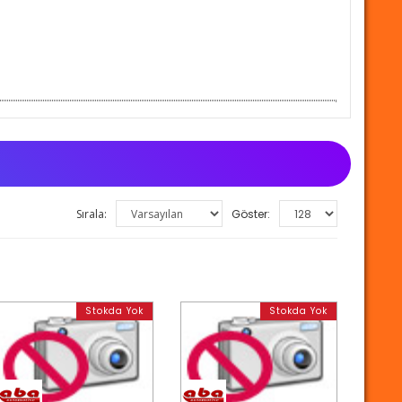
Sırala:
Göster:
Stokda Yok
Stokda Yok