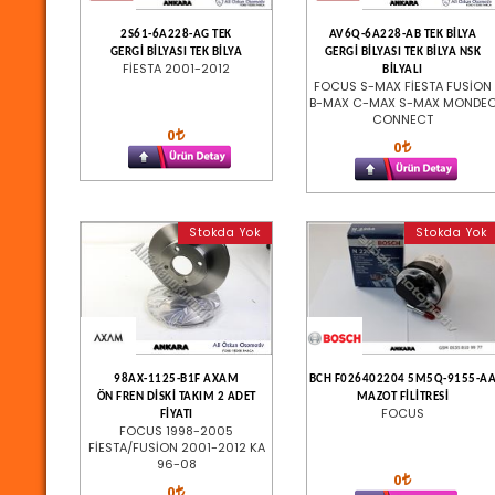
2S61-6A228-AG TEK
AV6Q-6A228-AB TEK BİLYA
GERGİ BİLYASI TEK BİLYA
GERGİ BİLYASI TEK BİLYA NSK
FİESTA 2001-2012
BİLYALI
FOCUS S-MAX FİESTA FUSİON
B-MAX C-MAX S-MAX MONDE
CONNECT
0
0
Stokda Yok
Stokda Yok
98AX-1125-B1F AXAM
BCH F026402204 5M5Q-9155-A
ÖN FREN DİSKİ TAKIM 2 ADET
MAZOT FİLİTRESİ
FOCUS
FİYATI
FOCUS 1998-2005
FİESTA/FUSİON 2001-2012 KA
96-08
0
0