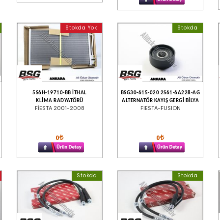
Stokda Yok
Stokda
5S6H-19710-BB İTHAL
BSG30-615-020 2S61-6A228-AG
KLİMA RADYATÖRÜ
ALTERNATÖR KAYIŞ GERGİ BİLYA
FİESTA 2001-2008
FIESTA-FUSION
0
0
Stokda
Stokda