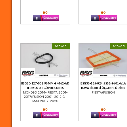
0
0
Stokda
Stokda
BSG30-127-002 96MM-9K462-AD
BSG30-135-024 5S61-9601-A1A
TERMOSTAT GÖVDE CONTA
HAVA FİLTRESİ ÜÇGEN 1.6 DİZEL
MONDEO 2014- FİESTA 2001-
FIESTA/FUSİON
2017/FUSİON 2001-2012 C-
MAX 2007-2020
0
0