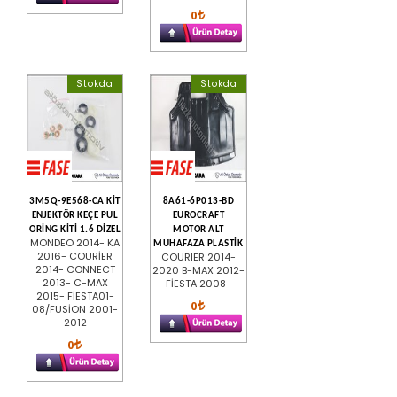
0
Stokda
Stokda
3M5Q-9E568-CA KİT
8A61-6P013-BD
ENJEKTÖR KEÇE PUL
EUROCRAFT
ORİNG KİTİ 1.6 DİZEL
MOTOR ALT
MONDEO 2014- KA
MUHAFAZA PLASTİK
2016- COURİER
COURIER 2014-
2014- CONNECT
2020 B-MAX 2012-
2013- C-MAX
FİESTA 2008-
2015- FİESTA01-
0
08/FUSİON 2001-
2012
0