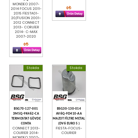
MONDEO 2007-
0
2014 FOCUS 2011-
2015 FİESTA01-
20/FUSİON 2001-
2012 CONNECT
2013- CORUİER
2014- C-MAX
2007-2020
0
Stokda
Stokda
BSG70-127-001
BSG30-130-014
3M5Q-9K462-CA
AV6Q-9D410-AA
TERMOSTAT GÖVDE
MAZOT FİLTRE METAL
CONTA
(DV6 EURO 5 )
CONNECT 2013-
FIESTA-FOCUS-
COURİER 2014-
COURIER
MONDEO 2007-