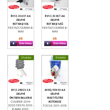
8V51-3C437-AA
8V51-3C367-AA
DELPHİ
DELPHİ
ROT BAŞI SOL
ROT BAŞI SAĞ
FIESTA/COURİER B-
FIESTA/COURİER B-
MAX
MAX
0
0
Stokda
Stokda
AY11-2K021-CA
AV6Q-9D410-AA
DELPHİ
DELPHİ
ÖN FREN BALATASI
YAKIT FİLİTRE
COURIER 2014-
KÜTÜKSÜZ
2020 FİESTA 2013-
FOCUS 2011-2015
B-MAX 2012-