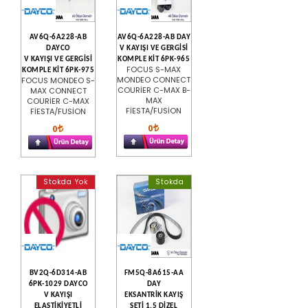
AV6Q-6A228-AB
AV6Q-6A228-AB DAY
DAYCO
V KAYIŞI VE GERGİSİ
V KAYIŞI VE GERGİSİ
KOMPLE KİT 6PK-965
FOCUS S-MAX
KOMPLE KİT 6PK-975
MONDEO CONNECT
FOCUS MONDEO S-
COURİER C-MAX B-
MAX CONNECT
MAX
COURİER C-MAX
FİESTA/FUSİON
FİESTA/FUSİON
0
0
Stokda Yok
Stokda
BV2Q-6D314-AB
FM5Q-8A615-AA
6PK-1029 DAYCO
DAY
V KAYIŞI
EKSANTRİK KAYIŞ
ELASTİKİYETLİ
SETİ 1.5 DİZEL