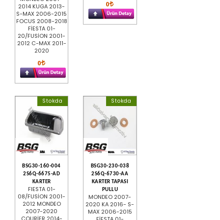
0
2014 KUGA 2013-
S-MAX 2006-2015
FOCUS 2008-2018
FİESTA 01-
20/FUSİON 2001-
2012 C-MAX 2011-
2020
0
Stokda
Stokda
BSG30-160-004
BSG30-230-038
2S6Q-6675-AD
2S6Q-6730-AA
KARTER
KARTER TAPASI
FIESTA 01-
PULLU
08/FUSİON 2001-
MONDEO 2007-
2012 MONDEO
2020 KA 2016- S-
2007-2020
MAX 2006-2015
COURİER 2014-
FİESTA 01-