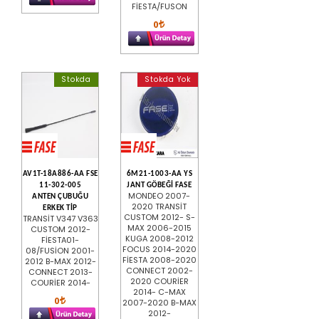
FİESTA/FUSON
0
Stokda
Stokda Yok
AV1T-18A886-AA FSE
6M21-1003-AA YS
11-302-005
JANT GÖBEĞİ FASE
MONDEO 2007-
ANTEN ÇUBUĞU
2020 TRANSİT
ERKEK TİP
CUSTOM 2012- S-
TRANSİT V347 V363
MAX 2006-2015
CUSTOM 2012-
KUGA 2008-2012
FİESTA01-
FOCUS 2014-2020
08/FUSİON 2001-
FİESTA 2008-2020
2012 B-MAX 2012-
CONNECT 2002-
CONNECT 2013-
2020 COURİER
COURİER 2014-
2014- C-MAX
0
2007-2020 B-MAX
2012-