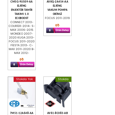
CM5G-9U509-AA
AV6Q-2A454-AA
ELRİNG
ELRİNG
ENJEKTÖR TAMİR
VAKUM POMPA
TAKIMI 1.0
ORİNGİ
FOCUS 2011-2019
ECOBOOST
CONNECT 2013-
0
COURİER-2014- S-
MAX 2006-2015
MONDEO 2007-
2020 KUGA 2013-
FOCUS 2011-2020
FİESTA 2013- C-
MAX 2011-2020 B-
MAX 2012-
0
Stokda Yok
Stokda
7M51-12A648-AA
AV61-8C083-AB