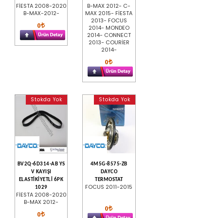
FİESTA 2008-2020
B-MAX 2012- C-
B-MAX-2012-
MAX 2015- FİESTA
2013- FOCUS
0
2014- MONDEO
2014- CONNECT
2013- COURİER
2014-
0
Stokda Yok
Stokda Yok
BV2Q-6D314-AB YS
4M5G-8575-ZB
V KAYIŞI
DAYCO
ELASTİKİYETLİ 6PK
TERMOSTAT
FOCUS 2011-2015
1029
FİESTA 2008-2020
B-MAX 2012-
0
0