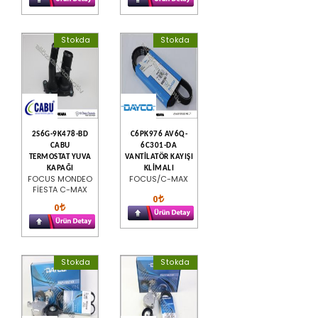
Stokda
Stokda
2S6G-9K478-BD
C6PK976 AV6Q-
CABU
6C301-DA
TERMOSTAT YUVA
VANTİLATÖR KAYIŞI
KAPAĞI
KLİMALI
FOCUS MONDEO
FOCUS/C-MAX
FİESTA C-MAX
0
0
Stokda
Stokda