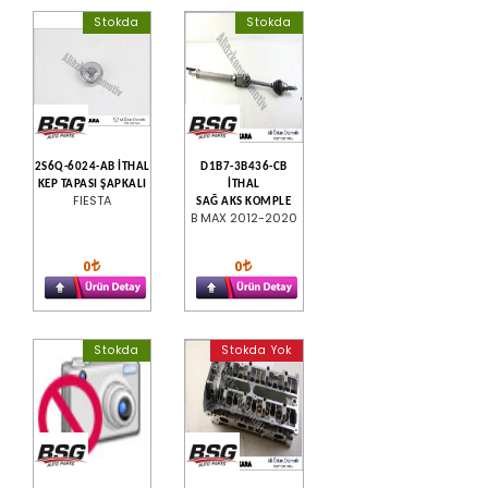
Stokda
Stokda
2S6Q-6024-AB İTHAL
D1B7-3B436-CB
KEP TAPASI ŞAPKALI
İTHAL
FIESTA
SAĞ AKS KOMPLE
B MAX 2012-2020
0
0
Stokda
Stokda Yok