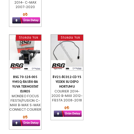
2014- C-MAX
2007-2020
0
Stokda Yok
Stokda Yok
BSG 70-126-005
8V21-8C012-CD YS
9M5Q-8A586-BA
YEDEK SU DEPO
YUVA TERMOSTAT
HORTUMU
COURIER 2014-
EURO5
2020 B-MAX 2012-
MONDEO FOCUS
FİESTA 2008-2018
FİESTA/FUSİON C-
MAX B-MAX S-MAX
0
CONNECT COURİER
0