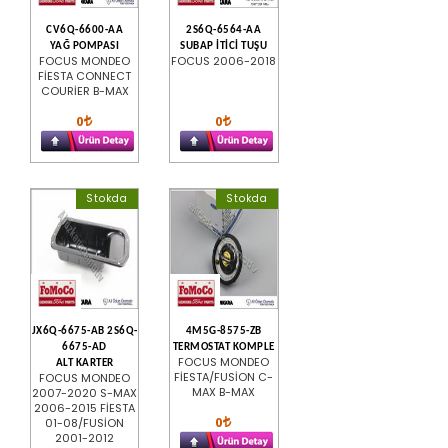
CV6Q-6600-AA
2S6Q-6564-AA
YAĞ POMPASI
SUBAP İTİCİ TUŞU
FOCUS MONDEO
FOCUS 2006-2018
FİESTA CONNECT
COURİER B-MAX
0
0
Stokda
Stokda
JX6Q-6675-AB 2S6Q-
4M5G-8575-ZB
6675-AD
TERMOSTAT KOMPLE
FOCUS MONDEO
ALT KARTER
FİESTA/FUSİON C-
FOCUS MONDEO
MAX B-MAX
2007-2020 S-MAX
2006-2015 FİESTA
0
01-08/FUSİON
2001-2012