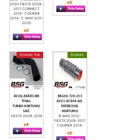
0
2020 FİESTA 2008-
2017 CONNECT
2013- COURİER
2014- C-MAX 2011-
2020
0
Stokda Yok
Stokda
AV2Q-6K683-BB
BSG30-720-213
İTHAL
AV21-6C646-AD-
TURBO HORTUMU
İNTERCOOL
SAĞ
HORTUMU
FIESTA 2008-2019
B-MAX 2012-
FİESTA 2008-2017
0
COURİER 2014-
0