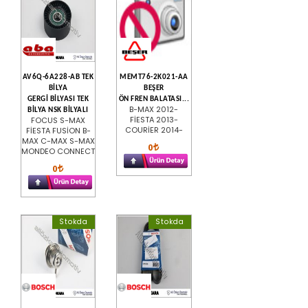
AV6Q-6A228-AB TEK
MEMT76-2K021-AA
BİLYA
BEŞER
GERGİ BİLYASI TEK
ÖN FREN BALATASI...
B-MAX 2012-
BİLYA NSK BİLYALI
FİESTA 2013-
FOCUS S-MAX
COURİER 2014-
FİESTA FUSİON B-
MAX C-MAX S-MAX
0
MONDEO CONNECT
0
Stokda
Stokda