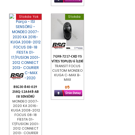
Stokda Yok
Stokda
7G9R-7217-CKD YS
VİTES TOPUZU 6 İLERİ
TRANSİT FOCUS
CUSTOM MONDEO
KUGA C-MAX B-
MAX
0
BSG30-840-029
2S6Q-12A648-AB
ISI SENSÖRÜ
MONDEO 2007-
2020 KA 2016-
KUGA 2008-2012
FOCUS 08-18
FİESTA 01-
17/FUSİON 2001-
2012 CONNECT
2013- COURİER