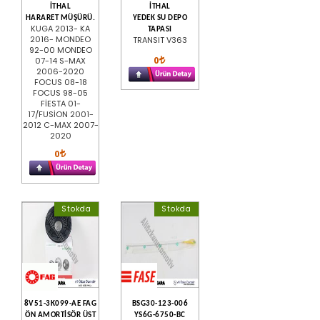
İTHAL
İTHAL
HARARET MÜŞÜRÜ.
YEDEK SU DEPO
KUGA 2013- KA
TAPASI
2016- MONDEO
TRANSIT V363
92-00 MONDEO
0
07-14 S-MAX
2006-2020
FOCUS 08-18
FOCUS 98-05
FİESTA 01-
17/FUSİON 2001-
2012 C-MAX 2007-
2020
0
Stokda
Stokda
8V51-3K099-AE FAG
BSG30-123-006
ÖN AMORTİSÖR ÜST
YS6G-6750-BC