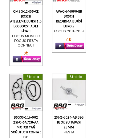
CM5G-12405-CE
AV6Q-6M090-BB
BOSCH
BOSCH
ATESLEME BUJISI 1.0
KIZDIRMA BUJİSİ
ECOBOOST ADET
EURO 5
FOCUS 2011-2019
FİYATI
FOCUS MONDEO
0
FOCUS FİESTA
CONNECT
0
Stokda
Stokda
BSG30-116-002
2S6Q-6024-AB BSG
2S6Q-6A728-AA
BLOK SU TAPASI
MOTOR YAĞ
25MM
FIESTA
SOĞUTUCU CONTA :
DIŞ