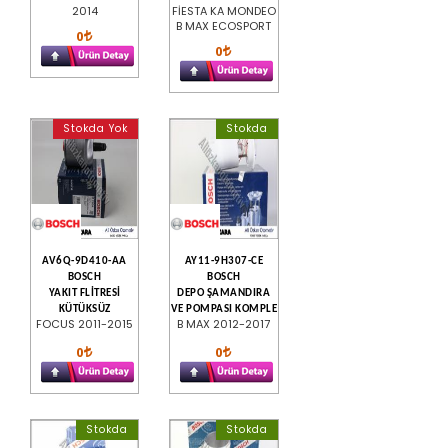
2014
FİESTA KA MONDEO
B MAX ECOSPORT
0
0
Stokda Yok
Stokda
AV6Q-9D410-AA
AY11-9H307-CE
BOSCH
BOSCH
YAKIT FLİTRESİ
DEPO ŞAMANDIRA
KÜTÜKSÜZ
VE POMPASI KOMPLE
FOCUS 2011-2015
B MAX 2012-2017
0
0
Stokda
Stokda