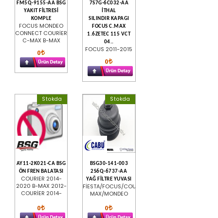
FM5Q-9155-AA BSG
7S7G-6C032-AA
YAKIT FİLTRESİ
İTHAL
KOMPLE
SILINDIR KAPAGI
FOCUS MONDEO
FOCUS C.MAX
CONNECT COURİER
1.6ZETEC 115 VCT
C-MAX B-MAX
04..
FOCUS 2011-2015
0
0
Stokda
Stokda
AY11-2K021-CA BSG
BSG30-141-003
ÖN FREN BALATASI
2S6Q-6737-AA
COURIER 2014-
YAĞ FİLTRE YUVASI
2020 B-MAX 2012-
FİESTA/FOCUS/COURİER/C-
COURİER 2014-
MAX/MONDEO
0
0