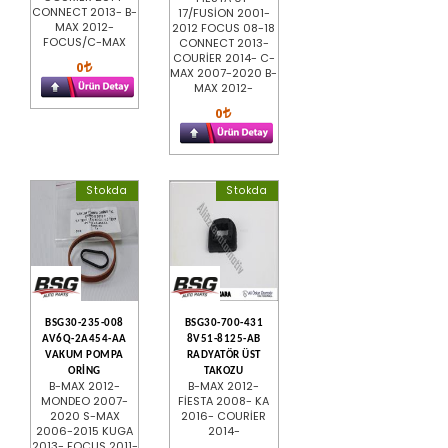
CONNECT 2013- B-
17/FUSİON 2001-
MAX 2012-
2012 FOCUS 08-18
FOCUS/C-MAX
CONNECT 2013-
COURİER 2014- C-
0
MAX 2007-2020 B-
MAX 2012-
0
Stokda
Stokda
BSG30-235-008
BSG30-700-431
AV6Q-2A454-AA
8V51-8125-AB
VAKUM POMPA
RADYATÖR ÜST
ORİNG
TAKOZU
B-MAX 2012-
B-MAX 2012-
MONDEO 2007-
FİESTA 2008- KA
2020 S-MAX
2016- COURİER
2006-2015 KUGA
2014-
2013- FOCUS 2011-