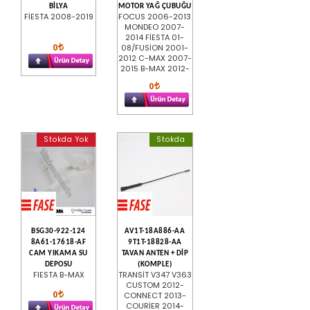
BİLYA
MOTOR YAĞ ÇUBUĞU
FİESTA 2008-2019
FOCUS 2006-2013
MONDEO 2007-
2014 FİESTA 01-
0
08/FUSİON 2001-
2012 C-MAX 2007-
2015 B-MAX 2012-
0
Stokda Yok
Stokda
BSG30-922-124
AV1T-18A886-AA
8A61-17618-AF
9T1T-18828-AA
CAM YIKAMA SU
TAVAN ANTEN + DİP
DEPOSU
(KOMPLE)
FIESTA B-MAX
TRANSİT V347 V363
CUSTOM 2012-
0
CONNECT 2013-
COURİER 2014-