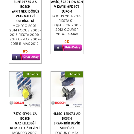
3L2E-9F775-AA
AV6Q-6C301-DA BCH
BOSCH
V KAYIŞI 6PK 976
YAKIT GERİ DÖNÜŞ
EURO 4
FOCUS 2011-2015
VALF GALERİ
FİESTA 01-
ÜZERİNDEKİ
08/FUSİON 2001-
MONDEO 2001-
2012 COURİER
2014 FOCUS 2008-
2014- C-MAX
2015 FİESTA 2009-
2017 C-MAX 2007-
0
2015 B-MAX 2012-
0
Stokda
Stokda
7S7G-9F991-CA
4M5G-12K073-AD
BOSCH
BOSCH
GAZ KELEBEĞİ
EKSANTRİK DEVİR
KOMPLE 1,6 BEZİNLİ
SENSÖRÜ
MONDEO 2007-
FOCUS C MAX