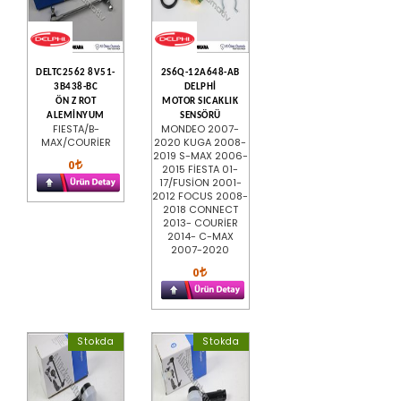
DELTC2562 8V51-
2S6Q-12A648-AB
3B438-BC
DELPHİ
ÖN Z ROT
MOTOR SICAKLIK
ALEMİNYUM
SENSÖRÜ
FIESTA/B-
MONDEO 2007-
MAX/COURİER
2020 KUGA 2008-
2019 S-MAX 2006-
0
2015 FİESTA 01-
17/FUSİON 2001-
2012 FOCUS 2008-
2018 CONNECT
2013- COURİER
2014- C-MAX
2007-2020
0
Stokda
Stokda