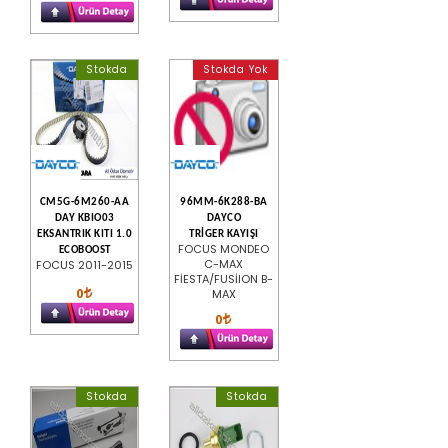
Stokda
Stokda Yok
CM5G-6M260-AA
96MM-6K288-BA
DAY KBIO03
DAYCO
EKSANTRIK KITI 1.0
TRİGER KAYIŞI
FOCUS MONDEO
ECOBOOST
C-MAX
FOCUS 2011-2015
FİESTA/FUSİION B-
0
MAX
0
Stokda
Stokda