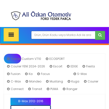
Transit Custom V710
ECOSPORT
Courier YENİ 2024-2026
Escort
EDGE
Fiesta
Fusion
Ka
Focus
B-Max
S-Max
C-Max
Mondeo
Mustang
Kuga
Courier
Connect
Transit
PUMA
Ranger
B-Max 2012-2016