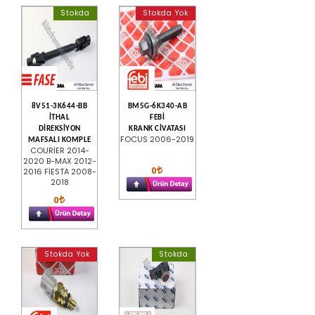
Stokda
Stokda Yok
8V51-3K644-BB
BM5G-6K340-AB
İTHAL
FEBİ
DİREKSİYON
KRANK CİVATASI
FOCUS 2006-2019
MAFSALI KOMPLE
COURİER 2014-
2020 B-MAX 2012-
0
2016 FİESTA 2008-
2018
0
Stokda Yok
Stokda