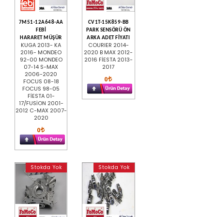
7M51-12A648-AA
CV1T-15K859-BB
FEBİ
PARK SENSÖRÜ ÖN
HARARET MÜŞÜR
ARKA ADET FİYATI
KUGA 2013- KA
COURIER 2014-
2016- MONDEO
2020 B MAX 2012-
92-00 MONDEO
2016 FİESTA 2013-
07-14 S-MAX
2017
2006-2020
0
FOCUS 08-18
FOCUS 98-05
FİESTA 01-
17/FUSİON 2001-
2012 C-MAX 2007-
2020
0
Stokda Yok
Stokda Yok