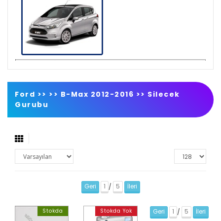
Ford >>
>>
B-Max 2012-2016
>>
Silecek
Gurubu
Geri
1
5
İleri
/
Stokda
Stokda Yok
Geri
1
5
İleri
/