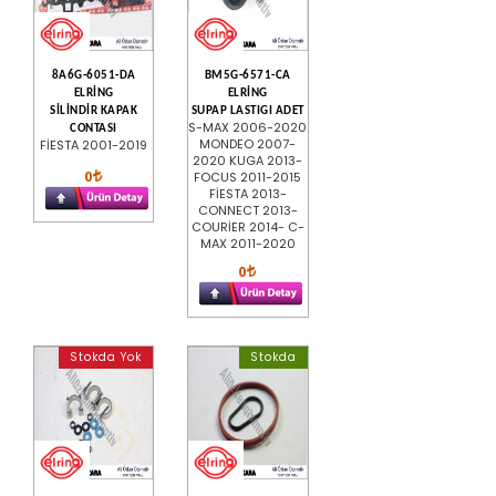
8A6G-6051-DA
BM5G-6571-CA
ELRİNG
ELRİNG
SİLİNDİR KAPAK
SUPAP LASTIGI ADET
S-MAX 2006-2020
CONTASI
MONDEO 2007-
FİESTA 2001-2019
2020 KUGA 2013-
0
FOCUS 2011-2015
FİESTA 2013-
CONNECT 2013-
COURİER 2014- C-
MAX 2011-2020
0
Stokda Yok
Stokda