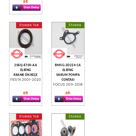
0
Stokda Yok
Stokda
2S6Q-6700-AA
BM5G-2D224-CA
ELRİNG
ELRİNG
KRANK ÖN KEÇE
VAKUM POMPA
FİESTA 2001-2020
CONTASI
FOCUS 2011-2018
0
0
Stokda Yok
Stokda